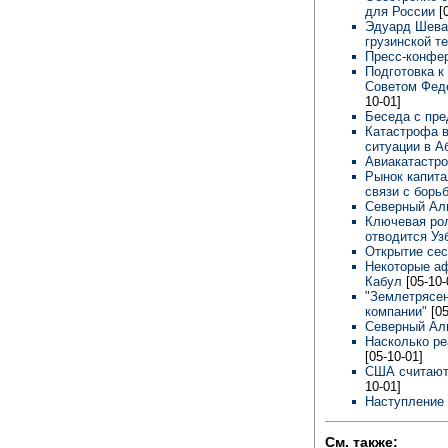
для России
[
Эдуард Шева
грузинской т
Пресс-конфе
Подготовка к
Советом Фед
10-01]
Беседа с пр
Катастрофа 
ситуации в А
Авиакатастр
Рынок капита
связи с борь
Северный Ал
Ключевая рол
отводится Уз
Открытие се
Некоторые аф
Кабул
[05-10-
"Землетрясен
компании"
[0
Северный Аль
Насколько ре
[05-10-01]
США считают
10-01]
Наступление
См. также: