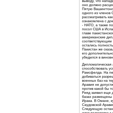
выводу, что напад
оно должно расце
Пятую Вашингтонос
одного из членов
рассматривать как
ознакомлена с док
- НАТО, а также 
посол США в Исла
главе пакистанск
американские дипл
соответствующим п
остались полност
Пакистан же сказа
его дополнительн
убедился в виновн
Дипломатическая 
способствовать у
Рамсфелда. На пе
добиваться разре
военных баз на те
Аравия не допусти
против какой бы т
Рияд заявил еще 
базах размещены 
Ирака. В Омане, 
Саудовской Арави
Следующую остано
идет подготовка 