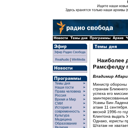
Ищите наши новы
Здесь хранятся только наши архивы (
Эфир Радио Свобода
|
Наиболее 
RealAudio
WinMedia
Рамсфелду п
Владимир Абари
Темы дня
>
Министр обороны
Наши гости
>
странам Ближнего
Права человека
>
успеха его мисси
Россия
>
заинтересованные
Время и Мир
>
Усамы Бин Ладена
СМИ
>
атаке 11 сентября
История и
>
весной 1996-го г
современность
>
Культура
>
Клинтона выдать У
Медицина
>
Однако, юристы п
Образование
>
Штатам не хватае
Религия
>