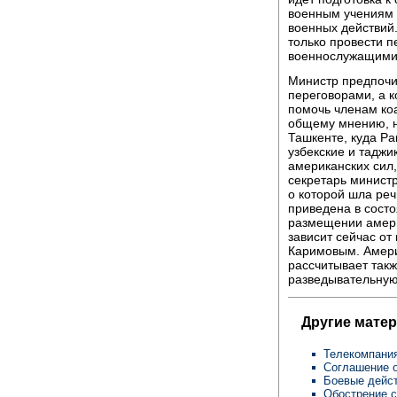
военным учениям 
военных действий.
только провести п
военнослужащими
Министр предпочит
переговорами, а 
помочь членам ко
общему мнению, н
Ташкенте, куда Ра
узбекские и тадж
американских сил
секретарь министр
о которой шла реч
приведена в сост
размещении амери
зависит сейчас о
Каримовым. Амери
рассчитывает так
разведывательну
Другие мате
Телекомпани
Соглашение о
Боевые дейс
Обострение с