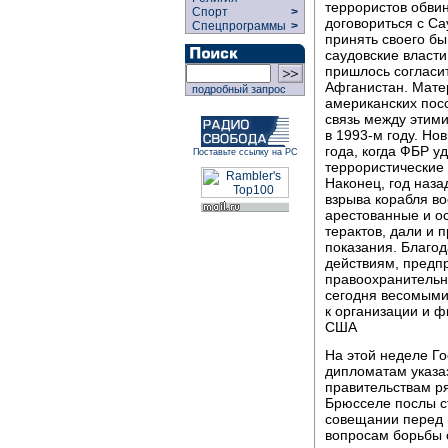
террористов обви
Спорт
>
договориться с Са
Спецпрограммы
>
принять своего бы
саудовские власти
пришлось согласи
Афганистан. Мате
подробный запрос
американских посо
связь между этими
в 1993-м году. Но
года, когда ФБР 
Поставьте ссылку на РС
террористические 
Наконец, год наз
взрыва корабля в
арестованные и о
терактов, дали и
показания. Благо
действиям, предп
правоохранительн
сегодня весомыми
к организации и 
США
На этой неделе Г
дипломатам указа
правительствам р
Брюсселе послы с
совещании перед 
вопросам борьбы 