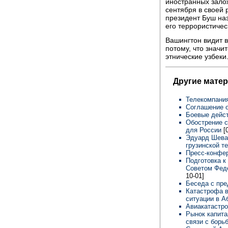
иностранных залож
сентября в своей 
президент Буш наз
его террористичес
Вашингтон видит в
потому, что значи
этнические узбеки
Другие мате
Телекомпани
Соглашение о
Боевые дейс
Обострение с
для России
[
Эдуард Шева
грузинской т
Пресс-конфе
Подготовка к
Советом Фед
10-01]
Беседа с пр
Катастрофа 
ситуации в А
Авиакатастр
Рынок капита
связи с борь