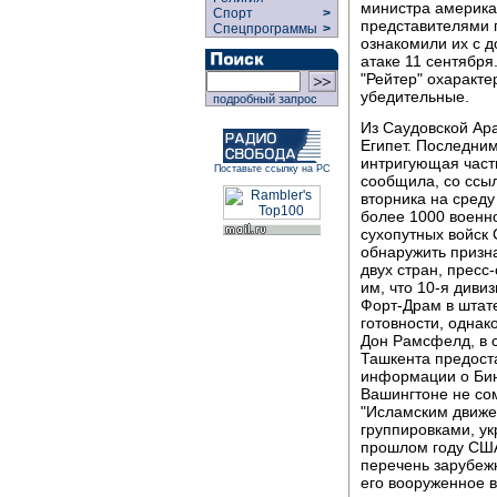
министра америка
Спорт
>
представителями п
Спецпрограммы
>
ознакомили их с д
атаке 11 сентября
"Рейтер" охаракт
убедительные.
подробный запрос
Из Саудовской Ар
Египет. Последним
интригующая часть
Поставьте ссылку на РС
сообщила, со ссыл
вторника на сред
более 1000 военно
сухопутных войск 
обнаружить призна
двух стран, прес
им, что 10-я диви
Форт-Драм в штат
готовности, однак
Дон Рамсфелд, в с
Ташкента предост
информации о Бин 
Вашингтоне не со
"Исламским движе
группировками, у
прошлом году США
перечень зарубежн
его вооруженное в