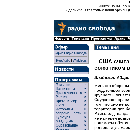
Ищите наши новы
Здесь хранятся только наши архивы (
Эфир Радио Свобода
|
США счита
RealAudio
WinMedia
союзником в
Владимир Абари
Темы дня
>
Министр обороны 
Наши гости
>
предстоящей воен
Права человека
>
крупного и влият
Россия
>
Саудовское правит
Время и Мир
>
том, что оно не д
СМИ
>
территории для б
История и
>
Рамсфелд, направл
современность
>
Культура
>
не намерен возвра
Медицина
>
понимаем обстояте
Образование
>
региона и уважаем
Религия
>