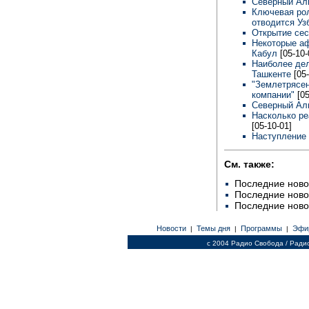
Северный Ал
Ключевая рол
отводится Уз
Открытие се
Некоторые аф
Кабул
[05-10-
Наиболее де
Ташкенте
[05
"Землетрясен
компании"
[0
Северный Аль
Насколько ре
[05-10-01]
Наступление
См. также:
Последние ново
Последние ново
Последние ново
Новости
Темы дня
Программы
Эфи
|
|
|
c 2004 Радио Свобода / Ради