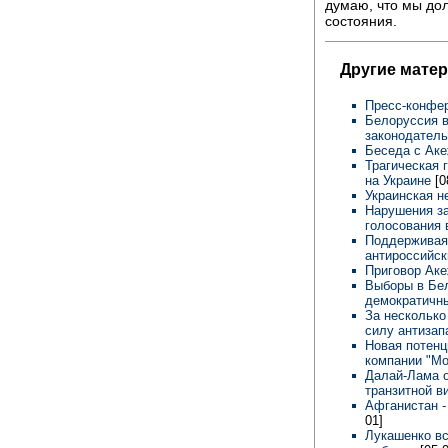
думаю, что мы дол
состояния.
Другие мате
Пресс-конфе
Белоруссия в
законодатель
Беседа с Ак
Трагическая 
на Украине
[0
Украинская н
Нарушения за
голосования
Поддерживая 
антироссийск
Приговор Ак
Выборы в Бел
демократич
За несколько
силу антизап
Новая потенц
компании "М
Далай-Лама о
транзитной в
Афганистан -
01]
Лукашенко вс