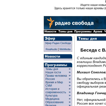
Ищите наши новы
Здесь хранятся только наши архивы (
Эфир Радио Свобода
|
Беседа с 
RealAudio
WinMedia
С единым кандид
коалиции Владим
корреспондент Р
Темы дня
>
Михаил Соколов
Наши гости
>
Права человека
>
Вы обратились к 
Россия
>
свободу выборов в
Время и Мир
>
СМИ
>
официальная реа
История и
>
современность
>
Владимир Гонча
Культура
>
Медицина
>
Нет, официальной
Образование
>
Россия все хочет 
Религия
>