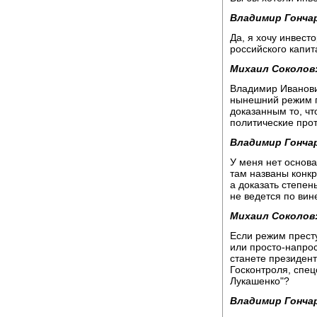
Владимир Гонча
Да, я хочу инвест
российского капит
Михаил Соколов
Владимир Иванович
нынешний режим п
доказанным то, чт
политические прот
Владимир Гонча
У меня нет основа
там названы конк
а доказать степен
не ведется по вин
Михаил Соколов
Если режим престу
или просто-напрос
станете президент
Госконтроля, спец
Лукашенко"?
Владимир Гонча