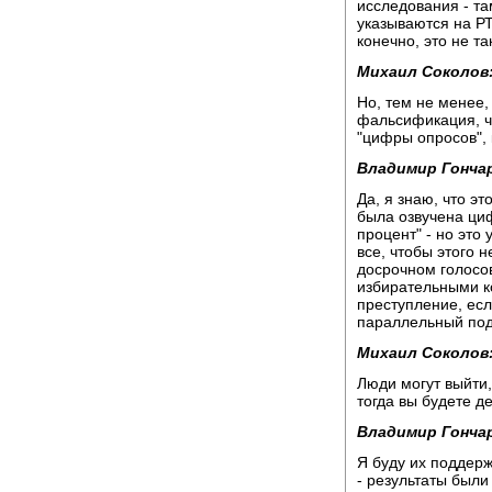
исследования - та
указываются на РТ
конечно, это не та
Михаил Соколов
Но, тем не менее,
фальсификация, ч
"цифры опросов", 
Владимир Гонча
Да, я знаю, что эт
была озвучена циф
процент" - но это
все, чтобы этого 
досрочном голосов
избирательными к
преступление, ес
параллельный под
Михаил Соколов
Люди могут выйти
тогда вы будете д
Владимир Гонча
Я буду их поддерж
- результаты были