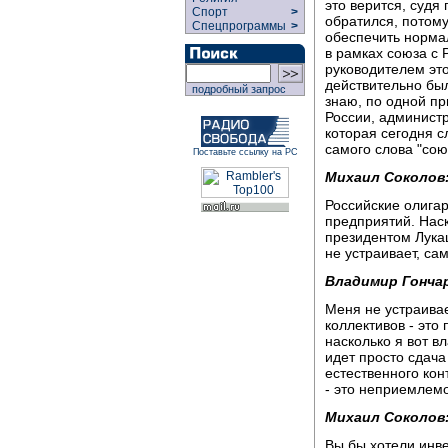
это верится, судя
Спорт
>
обратился, потому
Спецпрограммы
>
обеспечить норма
в рамках союза с 
руководителем это
действительно был
подробный запрос
знаю, по одной пр
России, админист
которая сегодня с
самого слова "сою
Поставьте ссылку на РС
Михаил Соколов
Российские олигар
предприятий. Нас
президентом Лукаш
не устраивает, са
Владимир Гонча
Меня не устраивае
коллективов - это 
насколько я вот 
идет просто сдача
естественного ко
- это неприемлемо
Михаил Соколов
Вы бы хотели инв