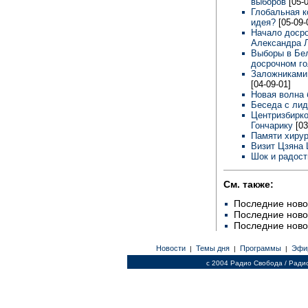
выборов
[05-
Глобальная к
идея?
[05-09-
Начало досро
Александра 
Выборы в Бел
досрочном г
Заложниками 
[04-09-01]
Новая волна 
Беседа с ли
Центризбирк
Гончарику
[03
Памяти хиру
Визит Цзяна
Шок и радост
См. также:
Последние ново
Последние ново
Последние ново
Новости
Темы дня
Программы
Эфи
|
|
|
c 2004 Радио Свобода / Ради