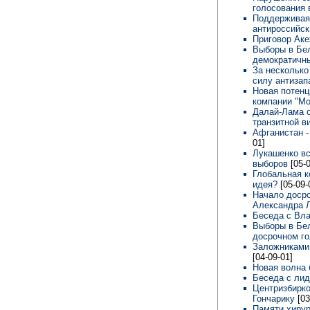
голосования
Поддерживая 
антироссийск
Приговор Ак
Выборы в Бел
демократич
За несколько
силу антизап
Новая потенц
компании "М
Далай-Лама о
транзитной в
Афганистан -
01]
Лукашенко вс
выборов
[05-
Глобальная к
идея?
[05-09-
Начало досро
Александра 
Беседа с Вл
Выборы в Бел
досрочном г
Заложниками 
[04-09-01]
Новая волна 
Беседа с ли
Центризбирк
Гончарику
[03
Памяти хиру