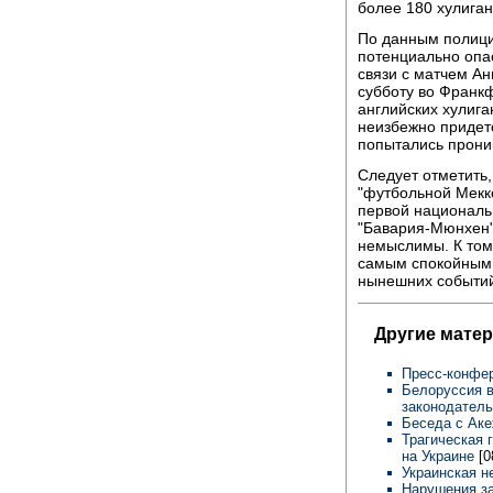
более 180 хулига
По данным полици
потенциально опас
связи с матчем Ан
субботу во Франк
английских хулига
неизбежно придет
попытались прони
Следует отметить
"футбольной Мекко
первой националь
"Бавария-Мюнхен",
немыслимы. К тому
самым спокойным 
нынешних событий
Другие мате
Пресс-конфе
Белоруссия в
законодатель
Беседа с Ак
Трагическая 
на Украине
[0
Украинская н
Нарушения за