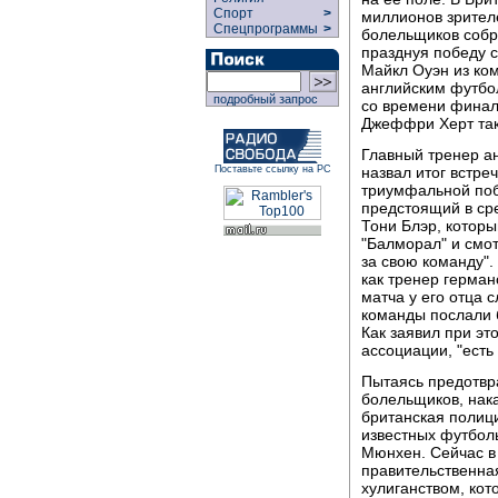
Спорт
>
миллионов зрител
Спецпрограммы
>
болельщиков собр
празднуя победу с
Майкл Оуэн из ко
английским футбо
подробный запрос
со времени финала
Джеффри Херт так
Главный тренер а
назвал итог встре
Поставьте ссылку на РС
триумфальной поб
предстоящий в ср
Тони Блэр, котор
"Балморал" и смот
за свою команду".
как тренер герма
матча у его отца 
команды послали б
Как заявил при эт
ассоциации, "есть
Пытаясь предотвр
болельщиков, нак
британская полиц
известных футболь
Мюнхен. Сейчас в
правительственна
хулиганством, кот