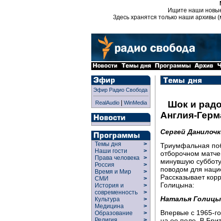
Ищите наши новы
Здесь хранятся только наши архивы (
Эфир Радио Свобода
|
Шок и радо
RealAudio
WinMedia
Англия-Герм
Сергей Данилочк
Темы дня
>
Триумфальная поб
Наши гости
>
отборочном матче
Права человека
>
минувшую субботу
Россия
>
поводом для наци
Время и Мир
>
Рассказывает кор
СМИ
>
Голицына:
История и
>
современность
>
Наталья Голицы
Культура
>
Медицина
>
Впервые с 1965-г
Образование
>
на ее поле. В Бри
Религия
>