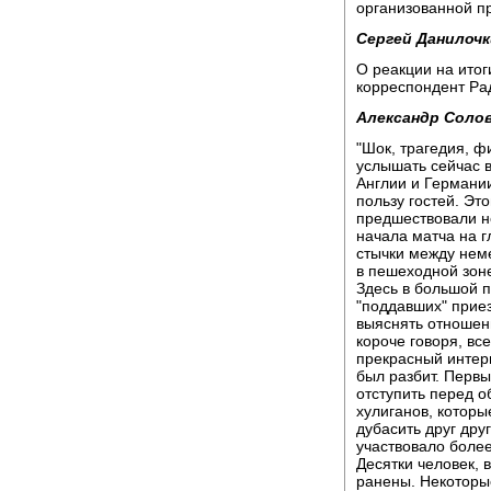
организованной п
Сергей Данилочк
О реакции на итог
корреспондент Ра
Александр Солов
"Шок, трагедия, ф
услышать сейчас 
Англии и Германии
пользу гостей. Э
предшествовали н
начала матча на г
стычки между нем
в пешеходной зон
Здесь в большой п
"поддавших" прие
выяснять отношени
короче говоря, все
прекрасный интер
был разбит. Перв
отступить перед 
хулиганов, которы
дубасить друг дру
участвовало более
Десятки человек, 
ранены. Некоторые