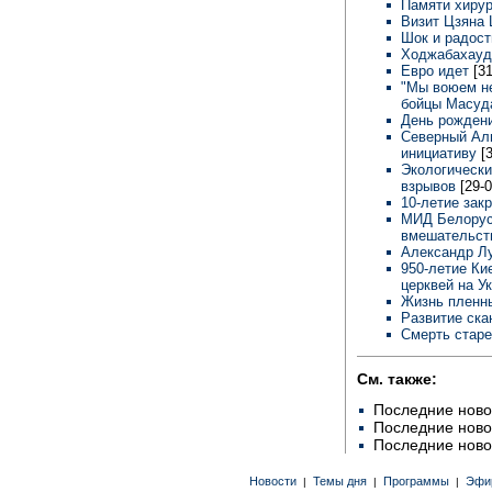
Памяти хиру
Визит Цзяна
Шок и радост
Ходжабахаудд
Евро идет
[3
"Мы воюем не
бойцы Масу
День рождени
Северный Аль
инициативу
[
Экологически
взрывов
[29-0
10-летие зак
МИД Белорус
вмешательст
Александр Л
950-летие Ки
церквей на У
Жизнь пленн
Развитие ск
Смерть старе
См. также:
Последние ново
Последние ново
Последние ново
Новости
Темы дня
Программы
Эфи
|
|
|