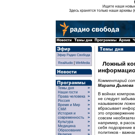
Ищите наши новы
Здесь хранятся только наши архивы (
Эфир Радио Свобода
|
Ложный ко
RealAudio
WinMedia
информацио
Комментарий сот
Марата Дымова
Темы дня
>
Наши гости
>
В войнах компрома
Права человека
>
не следует забыва
Россия
>
называемом ложно
Время и Мир
>
вбрасывает инфор
СМИ
>
это опровержение
История и
>
совсем необязате
современность
>
Культура
>
например, в расск
Медицина
>
себя подозрение 
Образование
>
политиков - важн
Религия
>