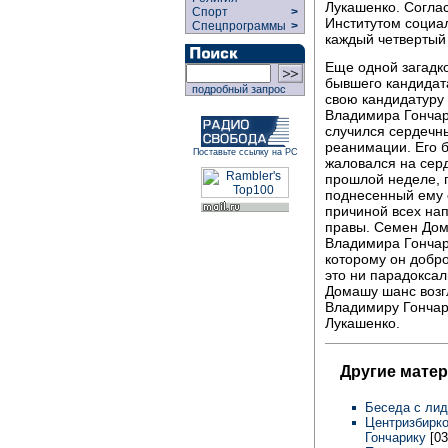
Лукашенко. Согла
Спорт
>
Институтом социа
Спецпрограммы
>
каждый четвертый
Еще одной загадк
бывшего кандидат
подробный запрос
свою кандидатуру 
Владимира Гончар
случился сердечны
реанимации. Его б
Поставьте ссылку на РС
жаловался на серд
прошлой неделе, п
поднесенный ему 
причиной всех напа
правы. Семен Дом
Владимира Гончари
которому он добро
это ни парадоксал
Домашу шанс возг
Владимиру Гончар
Лукашенко.
Другие мате
Беседа с ли
Центризбирк
Гончарику
[03