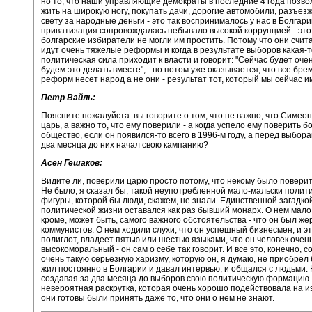
но то, что наши управляющие демократы в последние 4 года позво
жить на широкую ногу, покупать дачи, дорогие автомобили, разъез
свету за народные деньги - это так воспринималось у нас в Болгарии
приватизация сопровождалась небывало высокой коррупцией - это
болгарские избиратели не могли им простить. Потому что они счита
идут очень тяжелые реформы и когда в результате выборов какая-т
политическая сила приходит к власти и говорит: "Сейчас будет оче
будем это делать вместе", - но потом уже оказывается, что все бре
реформ несет народ а не они - результат тот, который мы сейчас и
Петр Вайль:
Поясните пожалуйста: вы говорите о том, что не важно, что Симео
царь, а важно то, что ему поверили - а когда успело ему поверить б
общество, если он появился-то всего в 1996-м году, а перед выбора
два месяца до них начал свою кампанию?
Асен Гешаков:
Видите ли, поверили царю просто потому, что некому было поверит
Не было, я сказал бы, такой неупотребленной мало-мальски полит
фигуры, которой бы люди, скажем, не знали. Единственной загадкой
политической жизни оставался как раз бывший монарх. О нем мало 
кроме, может быть, самого важного обстоятельства - что он был же
коммунистов. О нем ходили слухи, что он успешный бизнесмен, и эт
полиглот, владеет пятью или шестью языками, что он человек очен
высокоморальный - он сам о себе так говорит. И все это, конечно, с
очень такую серьезную харизму, которую он, я думаю, не приобрел 
жил постоянно в Болгарии и давал интервью, и общался с людьми. Н
создавая за два месяца до выборов свою политическую формацию 
невероятная раскрутка, которая очень хорошо подействовала на и
они готовы были принять даже то, что они о нем не знают.