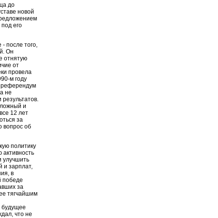
ца до
уставе новой
предложением
 под его
- после того,
й. Он
бе отнятую
ичие от
еки провела
90-м году
а референдум
а не
 результатов.
сложный и
все 12 лет
оться за
о вопрос об
кую политику
 активность
и улучшить
 и зарплат,
ия, в
й победе
авших за
ее тягчайшим
ь будущее
дал, что не