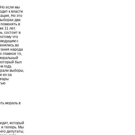
 Но если мы
одит к власти
ация, Но это
 выборах два
 поменять в
е 11 лет.
ь, состоит в
потому что
 ведущим с
менялись во
етания народа
о главное то,
 моральный
 который был
м году,
грали выборы,
и из-за
лгары
тью
ть мораль в
редит, который
 и теперь. Мы
 его депутаты,