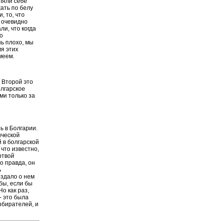
ляли себе
жать по белу
, то, что
 очевидно
ли, что когда
о
нь плохо, мы
мя этих
меем.
н Второй это
олгарское
ми только за
ь в Болгарии.
ической
 в болгарской
что известно,
ртвой
о правда, он
ь
оздало о нем
бы, если бы
о как раз,
- это была
збирателей, и