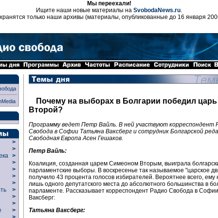
Мы переехали!
Ищите наши новые материалы на
SvobodaNews.ru
.
хранятся только наши архивы (материалы, опубликованные до 16 января 200
вобода
Почему на выборах в Болгарии победил цар
nMedia
Второй?
Программу ведет Петр Вайль. В ней участвуют корреспондент 
Свобода в Софии Татьяна Ваксберг и сотрудник Болгарской ред
Свободная Европа Асен Гешаков.
>
>
Петр Вайль:
века
>
>
Коалиция, созданная царем Симеоном Вторым, выиграла болгарск
р
>
парламентские выборы. В воскресенье так называемое "царское д
>
получило 43 процента голосов избирателей. Вероятнее всего, ему 
>
лишь одного депутатского места до абсолютного большинства в бо
сть
>
парламенте. Рассказывает корреспондент Радио Свобода в Софии
>
Ваксберг:
>
Татьяна Ваксберг:
ие
>
>