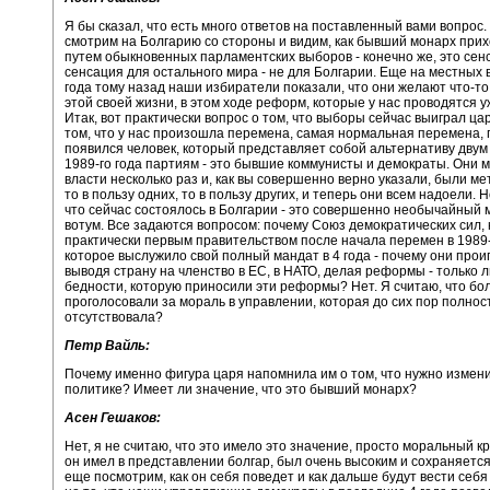
Я бы сказал, что есть много ответов на поставленный вами вопрос.
смотрим на Болгарию со стороны и видим, как бывший монарх прих
путем обыкновенных парламентских выборов - конечно же, это сенс
сенсация для остального мира - не для Болгарии. Еще на местных
года тому назад наши избиратели показали, что они желают что-то
этой своей жизни, в этом ходе реформ, которые у нас проводятся уж
Итак, вот практически вопрос о том, что выборы сейчас выиграл цар
том, что у нас произошла перемена, самая нормальная перемена, 
появился человек, который представляет собой альтернативу двум
1989-го года партиям - это бывшие коммунисты и демократы. Они 
власти несколько раз и, как вы совершенно верно указали, были м
то в пользу одних, то в пользу других, и теперь они всем надоели. Н
что сейчас состоялось в Болгарии - это совершенно необычайный
вотум. Все задаются вопросом: почему Союз демократических сил,
практически первым правительством после начала перемен в 1989-
которое выслужило свой полный мандат в 4 года - почему они прои
выводя страну на членство в ЕС, в НАТО, делая реформы - только л
бедности, которую приносили эти реформы? Нет. Я считаю, что бо
проголосовали за мораль в управлении, которая до сих пор полнос
отсутствовала?
Петр Вайль:
Почему именно фигура царя напомнила им о том, что нужно измени
политике? Имеет ли значение, что это бывший монарх?
Асен Гешаков:
Нет, я не считаю, что это имело это значение, просто моральный к
он имел в представлении болгар, был очень высоким и сохраняется
еще посмотрим, как он себя поведет и как дальше будут вести себя