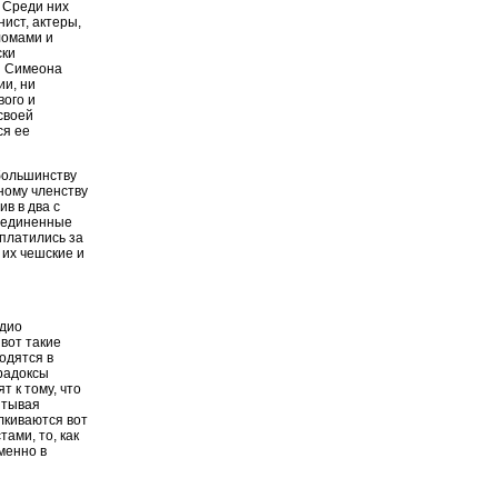
. Среди них
ист, актеры,
ломами и
ски
я Симеона
ии, ни
вого и
своей
ся ее
большинству
ному членству
в в два с
бъединенные
платились за
 их чешские и
адио
вот такие
одятся в
радоксы
 к тому, что
ытывая
лкиваются вот
ами, то, как
менно в