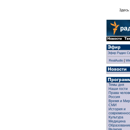
Здесь 
Эфир Радио С
|
RealAudio
Wi
Темы дня
Наши гости
Права чело
Россия
Время и Ми
СМИ
История и
современно
Культура
Медицина
Образован
Религия