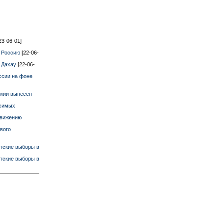
23-06-01]
в Россию
[22-06-
е Дахау
[22-06-
ссии на фоне
рмии вынесен
исимых
движению
вого
тские выборы в
тские выборы в