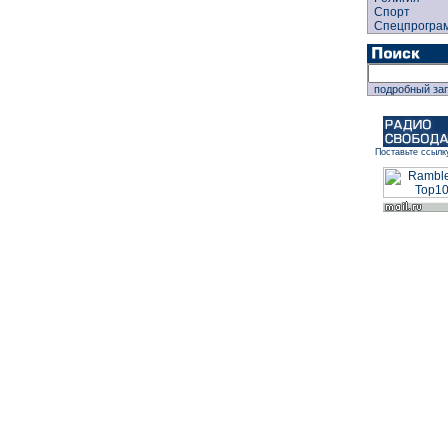
Спорт
Спецпрогра
подробный за
Поставьте ссылк