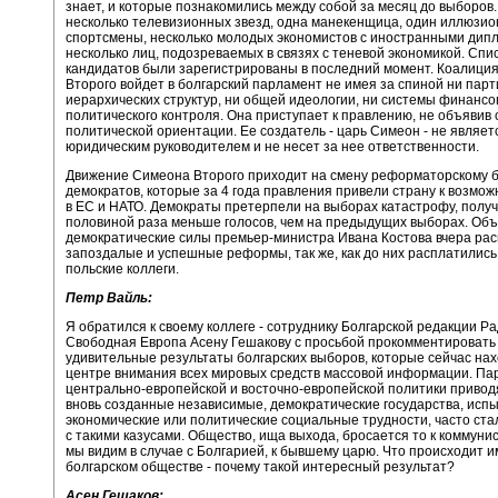
знает, и которые познакомились между собой за месяц до выборов
несколько телевизионных звезд, одна манекенщица, один иллюзион
спортсмены, несколько молодых экономистов с иностранными дип
несколько лиц, подозреваемых в связях с теневой экономикой. Спи
кандидатов были зарегистрированы в последний момент. Коалици
Второго войдет в болгарский парламент не имея за спиной ни парт
иерархических структур, ни общей идеологии, ни системы финансо
политического контроля. Она приступает к правлению, не объявив 
политической ориентации. Ее создатель - царь Симеон - не являет
юридическим руководителем и не несет за нее ответственности.
Движение Симеона Второго приходит на смену реформаторскому 
демократов, которые за 4 года правления привели страну к возмож
в ЕС и НАТО. Демократы претерпели на выборах катастрофу, получи
половиной раза меньше голосов, чем на предыдущих выборах. О
демократические силы премьер-министра Ивана Костова вчера рас
запоздалые и успешные реформы, так же, как до них расплатились
польские коллеги.
Петр Вайль:
Я обратился к своему коллеге - сотруднику Болгарской редакции Р
Свободная Европа Асену Гешакову с просьбой прокомментировать 
удивительные результаты болгарских выборов, которые сейчас нах
центре внимания всех мировых средств массовой информации. Па
центрально-европейской и восточно-европейской политики приводят
вновь созданные независимые, демократические государства, исп
экономические или политические социальные трудности, часто ста
с такими казусами. Общество, ища выхода, бросается то к коммунист
мы видим в случае с Болгарией, к бывшему царю. Что происходит и
болгарском обществе - почему такой интересный результат?
Асен Гешаков: