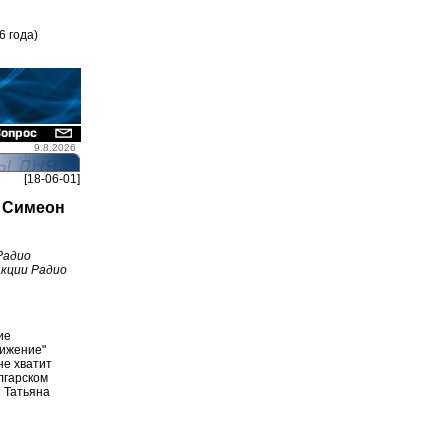
6 года)
9.8.2026
[18-06-01]
ь Симеон
Радио
акции Радио
ие
вижение"
не хватит
лгарском
 Татьяна