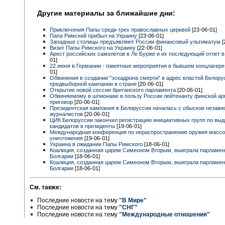
Другие материалы за ближайшие дни:
Приключения Папы среди трех православных церквей
[23-06-01]
Папа Римский прибыл на Украину
[23-06-01]
Западные столицы предъявляют России финансовый ультиматум
[
Визит Папы Римского на Украину
[22-06-01]
Арест российских самолетов в Ле Бурже и их последующий отлет 
01]
22 июня в Германии - памятные мероприятия в бывшем концлагер
01]
Обвинения в создании "эскадрона смерти" в адрес властей Белору
предвыборной кампании в стране
[20-06-01]
Открытие новой сессии британского парламента
[20-06-01]
Обвиняемому в шпионаже в пользу России лейтенанту финской а
приговор
[20-06-01]
Президентская кампания в Белоруссии началась с обысков незав
журналистов
[20-06-01]
ЦИК Белоруссии закончил регистрацию инициативных групп по вы
кандидатов в президенты
[19-06-01]
Международная конференция по нераспространению оружия массо
уничтожения
[19-06-01]
Украина в ожидании Папы Римского
[18-06-01]
Коалиция, созданная царем Симеоном Вторым, выиграла парламен
Болгарии
[18-06-01]
Коалиция, созданная царем Симеоном Вторым, выиграла парламен
Болгарии
[18-06-01]
См. также:
Последние новости на тему
"В Мире"
Последние новости на тему
"СНГ"
Последние новости на тему
"Международные отношения"