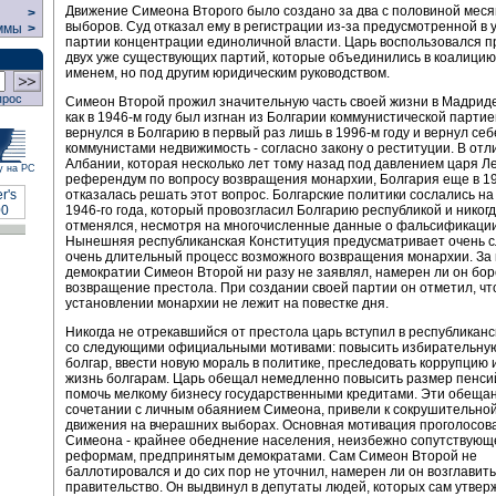
Движение Симеона Второго было создано за два с половиной меся
>
выборов. Суд отказал ему в регистрации из-за предусмотренной в 
ммы
>
партии концентрации единоличной власти. Царь воспользовался 
двух уже существующих партий, которые объединились в коалицию
именем, но под другим юридическим руководством.
прос
Симеон Второй прожил значительную часть своей жизни в Мадриде 
как в 1946-м году был изгнан из Болгарии коммунистической партие
вернулся в Болгарию в первый раз лишь в 1996-м году и вернул се
коммунистами недвижимость - согласно закону о реституции. В отл
Албании, которая несколько лет тому назад под давлением царя Л
у на РС
референдум по вопросу возвращения монархии, Болгария еще в 19
отказалась решать этот вопрос. Болгарские политики сослались н
1946-го года, который провозгласил Болгарию республикой и никогд
отменялся, несмотря на многочисленные данные о фальсификации
Нынешняя республиканская Конституция предусматривает очень 
очень длительный процесс возможного возвращения монархии. За 
демократии Симеон Второй ни разу не заявлял, намерен ли он бор
возвращение престола. При создании своей партии он отметил, чт
установлении монархии не лежит на повестке дня.
Никогда не отрекавшийся от престола царь вступил в республиканс
со следующими официальными мотивами: повысить избирательную
болгар, ввести новую мораль в политике, преследовать коррупцию 
жизнь болгарам. Царь обещал немедленно повысить размер пенсий
помочь мелкому бизнесу государственными кредитами. Эти обещан
сочетании с личным обаянием Симеона, привели к сокрушительно
движения на вчерашних выборах. Основная мотивация проголосов
Симеона - крайнее обеднение населения, неизбежно сопутствующ
реформам, предпринятым демократами. Сам Симеон Второй не
баллотировался и до сих пор не уточнил, намерен ли он возглавит
правительство. Он выдвинул в депутаты людей, которых сам утверж