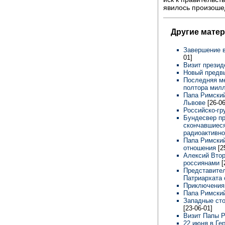
явилось произоше
Другие мате
Завершение 
01]
Визит прези
Новый предв
Последняя ме
полтора мил
Папа Римский
Львове
[26-06
Российско-гр
Бундесвер пр
скончавшиеся
радиоактивно
Папа Римский
отношения
[2
Алексий Втор
россиянами
[
Представител
Патриархата 
Приключения
Папа Римски
Западные ст
[23-06-01]
Визит Папы Р
22 июня в Ге