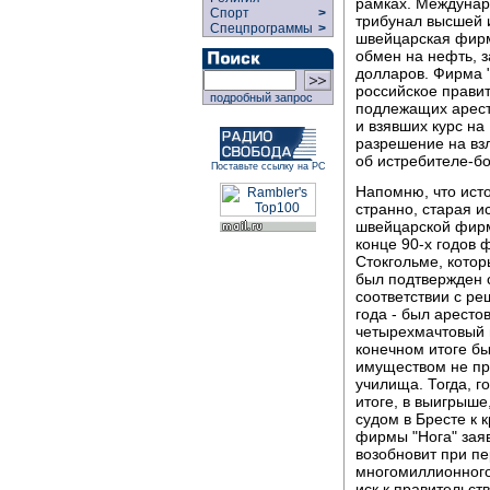
рамках. Междунар
Спорт
>
трибунал высшей и
Спецпрограммы
>
швейцарская фирма
обмен на нефть, 
долларов. Фирма "
российское правит
подробный запрос
подлежащих арест
и взявших курс на
разрешение на взл
об истребителе-б
Поставьте ссылку на РС
Напомню, что исто
странно, старая и
швейцарской фирме
конце 90-х годов 
Стокгольме, котор
был подтвержден 
соответствии с ре
года - был аресто
четырехмачтовый п
конечном итоге бы
имуществом не пр
училища. Тогда, г
итоге, в выигрыш
судом в Бресте к 
фирмы "Нога" заяв
возобновит при пе
многомиллионного
иск к правительств