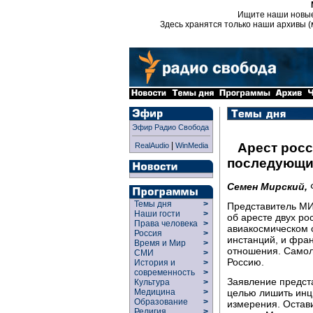
Ищите наши новы
Здесь хранятся только наши архивы (
Эфир Радио Свобода
|
Арест росс
RealAudio
WinMedia
последующи
Семен Мирский,
Темы дня
>
Представитель МИ
Наши гости
>
об аресте двух ро
Права человека
>
авиакосмическом 
Россия
>
инстанций, и фран
Время и Мир
>
отношения. Самол
СМИ
>
Россию.
История и
>
современность
>
Заявление предст
Культура
>
целью лишить инц
Медицина
>
Образование
>
измерения. Остав
Религия
>