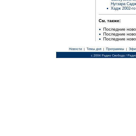
Нугзара Сад
Хадж 2002-го
См. также:
Последние ново
Последние ново
Последние ново
Новости
Темы дня
Программы
Эфи
|
|
|
c 2004 Радио Свобода / Ради