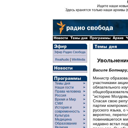
Ищите наши новы
Здесь хранятся только наши архивы (
Эфир Радио Свобода
|
Увольнени
RealAudio
WinMedia
Василе Ботнару
Министр образова
участниками акци
Темы дня
>
обязательного изу
Наши гости
>
общеобразователь
Права человека
>
Россия
>
"историю Молдовы"
Время и Мир
>
Спасая свою репу
СМИ
>
партии компромис
История и
>
русского языка, о
современность
>
вероятно, перепо
Культура
>
повинившегося ми
Медицина
>
недавно встал по
Образование
>
Религия
>