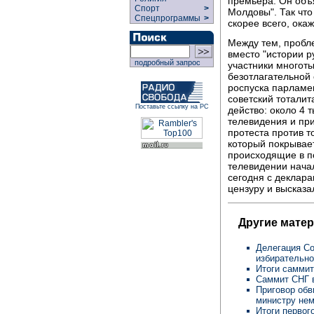
премьера. Он объ
Спорт
>
Молдовы". Так чт
Спецпрограммы
>
скорее всего, ока
Между тем, пробл
вместо "истории р
подробный запрос
участники многот
безотлагательной 
роспуска парламе
советский тотали
Поставьте ссылку на РС
действо: около 4
телевидения и при
протеста против т
который покрывае
происходящие в п
телевидении нача
сегодня с деклара
цензуру и высказа
Другие мате
Делегация Со
избирательно
Итоги самми
Саммит СНГ 
Приговор обв
министру не
Итоги перво