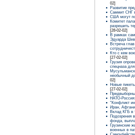
02]
Развитие пре
Саммит СНГ 
США могут по
Комитет пала
разрешить те
[28-02-02]
В рамках сам
Эдуарда Шев
Встреча глав
сотрудничес
Кто с кем во
[27-02-02]
Грузия опров
спецназа для
Мусульманск
необычный д
02]
Новые пикеты
[27-02-02]
Предвыборны
НАТО-Россия
"Конфликт и
Иран, Афган
Вклад КГБ в
Подозрения в
фонда, выпл
Грузинские ж
военных в па
Самоубийство