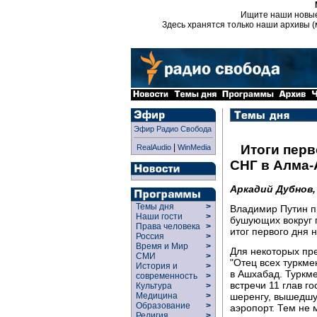
Ищите наши новы
Здесь хранятся только наши архивы (
Эфир Радио Свобода
|
Итоги пер
RealAudio
WinMedia
СНГ в Алма-
Аркадий Дубнов
Темы дня
>
Владимир Путин п
Наши гости
>
бушующих вокруг 
Права человека
>
итог первого дня
Россия
>
Время и Мир
>
Для некоторых пр
СМИ
>
"Отец всех туркме
История и
>
в Ашхабад. Туркм
современность
>
встречи 11 глав г
Культура
>
шеренгу, вышедшу
Медицина
>
Образование
>
аэропорт. Тем не 
Религия
>