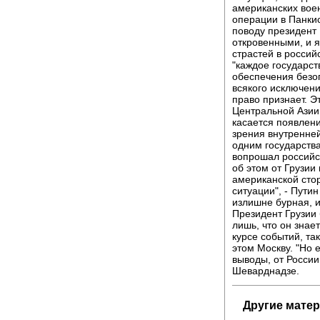
американских вое
операции в Панкис
поводу президент
откровенными, и 
страстей в россий
"каждое государст
обеспечения безоп
всякого исключени
право признает. Эт
Центральной Азии,
касается появлени
зрения внутренней
одним государства
вопрошал российск
об этом от Грузии
американской сто
ситуации", - Путин
излишне бурная, и
Президент Грузии 
лишь, что он знает
курсе событий, т
этом Москву. "Но 
выводы, от России
Шеварднадзе.
Другие мате