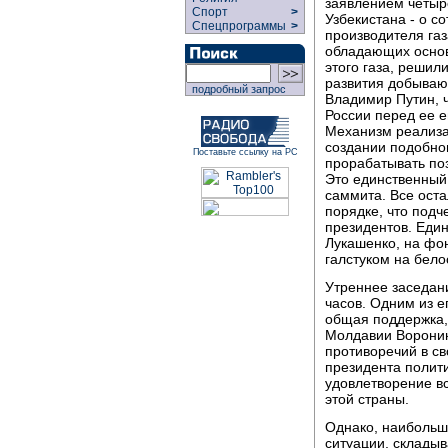
заявлением четыре
Спорт
>
Узбекистана - о с
Спецпрограммы
>
производителя газ
обладающих основ
этого газа, решил
развития добываю
подробный запрос
Владимир Путин, ч
России перед ее 
Механизм реализа
создании подобно
Поставьте ссылку на РС
прорабатывать поз
Это единственный
саммита. Все ост
порядке, что подч
президентов. Еди
Лукашенко, на фо
галстуком на бело
Утреннее заседан
часов. Одним из е
общая поддержка,
Молдавии Воронин
противоречий в св
президента полит
удовлетворение в
этой страны.
Однако, наибольш
ситуации, складыв