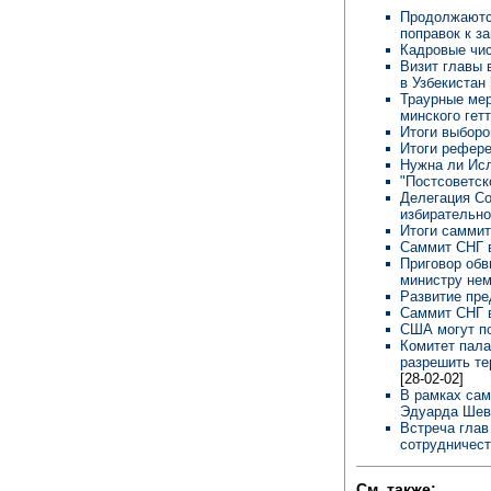
Продолжаютс
поправок к з
Кадровые чи
Визит главы
в Узбекистан
Траурные мер
минского гет
Итоги выборо
Итоги рефер
Нужна ли Ис
"Постсоветск
Делегация Со
избирательно
Итоги самми
Саммит СНГ 
Приговор обв
министру не
Развитие пре
Саммит СНГ 
США могут по
Комитет пала
разрешить те
[28-02-02]
В рамках сам
Эдуарда Шев
Встреча глав
сотрудничес
См. также: