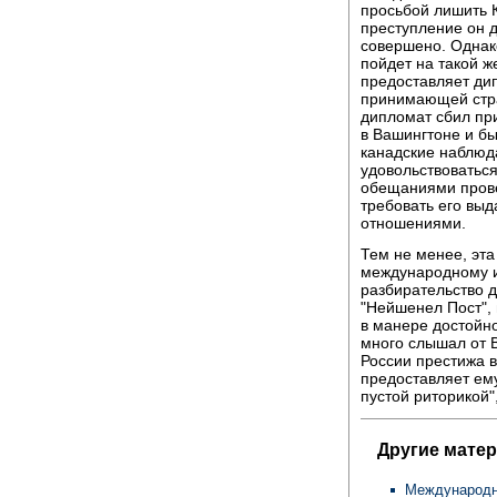
просьбой лишить К
преступление он д
совершено. Однако
пойдет на такой ж
предоставляет ди
принимающей стра
дипломат сбил пр
в Вашингтоне и бы
канадские наблюда
удовольствоватьс
обещаниями прове
требовать его выд
отношениями.
Тем не менее, эта
международному им
разбирательство д
"Нейшенел Пост", 
в манере достойн
много слышал от 
России престижа 
предоставляет ему
пустой риторикой",
Другие мате
Международн