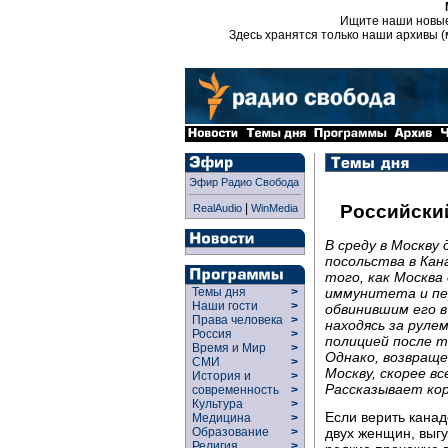
Ищите наши новы
Здесь хранятся только наши архивы (
Эфир Радио Свобода
|
Российски
RealAudio
WinMedia
В среду в Москву
посольства в Кан
того, как Москва
иммунитета и пе
Темы дня
>
Наши гости
>
обвинившим его в
Права человека
>
находясь за руле
Россия
>
полицией после т
Время и Мир
>
Однако, возвраще
СМИ
>
Москву, скорее в
История и
>
Рассказывает ко
современность
>
Культура
>
Если верить канад
Медицина
>
двух женщин, выгу
Образование
>
Религия
>