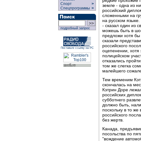
редкие прохожие 
Спорт
>
земле - одна из ни
Спецпрограммы
>
российский дипло
сложенными на гр
на русском языке.
- сказал один из с
подробный запрос
можешь быть в шок
предложи хотя бы 
сказали представи
российского посол
Поставьте ссылку на РС
оцепенении, хотя 
полицейском участ
отказались пройти
том же слегка со
малейшего сожале
Тем временим Кэтр
скончалась на мес
Кэтрин Доре лежал
российских дипло
субботнего развле
должно быть, нал
поскольку в то же
российского посла
без жертв.
Канада, предъяви
посольства по пят
"вождение автомоб