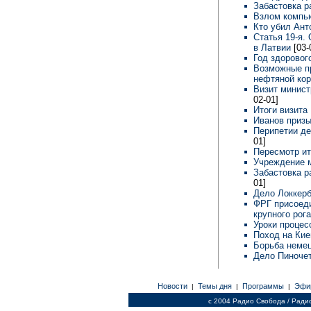
Забастовка р
Взлом компь
Кто убил Ан
Статья 19-я.
в Латвии
[03-
Год здоровог
Возможные пр
нефтяной ко
Визит минист
02-01]
Итоги визита
Иванов приз
Перипетии д
01]
Пересмотр ит
Учреждение 
Забастовка р
01]
Дело Локкерб
ФРГ присоед
крупного рог
Уроки процес
Поход на Кие
Борьба немец
Дело Пиноче
Новости
Темы дня
Программы
Эфи
|
|
|
c 2004 Радио Свобода / Ради