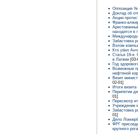
Оппозиция Ук
Доклад об от
Акции протес
Франко-алжир
Арестованны
находится в
Международн
Забастовка р
Взлом компь
Кто убил Ан
Статья 19-я.
в Латвии
[03-
Год здоровог
Возможные пр
нефтяной ко
Визит минист
02-01]
Итоги визита
Перипетии д
01]
Пересмотр ит
Учреждение 
Забастовка р
01]
Дело Локкерб
ФРГ присоед
крупного рог