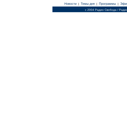
Новости
Темы дня
Программы
Эфи
|
|
|
c 2004 Радио Свобода / Ради