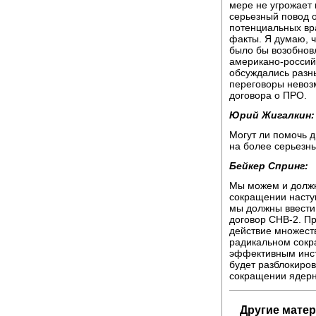
мере не угрожает 
серьезный повод о
потенциальных вра
факты. Я думаю, ч
было бы возобнов
американо-российс
обсуждались разн
переговоры невоз
договора о ПРО.
Юрий Жигалкин:
Могут ли помочь 
на более серьезн
Бейкер Спринг:
Мы можем и должн
сокращении насту
мы должны ввести
договор СНВ-2. Пр
действие множеств
радикальном сокр
эффективным инст
будет разблокиров
сокращении ядерн
Другие мате