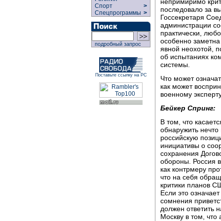
непримиримо крит
Спорт
>
последовало за в
Спецпрограммы
>
Госсекретаря Сое
администрации со
практически, люб
особенно заметна
подробный запрос
явной неохотой, 
об испытаниях ко
системы.
Поставьте ссылку на РС
Что может означа
как может воспри
военному эксперту
Бейкер Спринг:
В том, что касает
обнаружить нечто
российскую позиц
инициативы о соо
сохранения Догов
обороны. Россия 
как контрмеру про
что на себя обра
критики планов С
Если это означает
сомнения приветс
должен ответить н
Москву в том, что