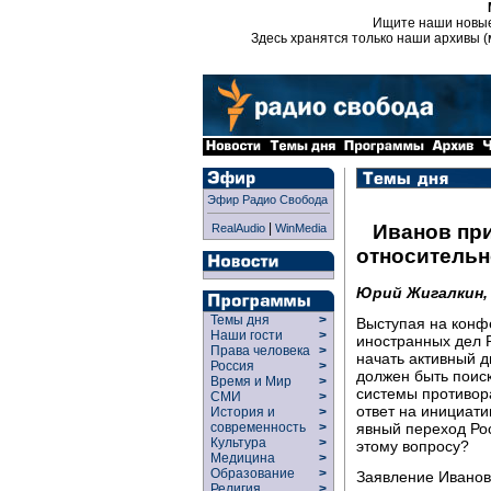
Ищите наши новы
Здесь хранятся только наши архивы (
Эфир Радио Свобода
|
Иванов пр
RealAudio
WinMedia
относитель
Юрий Жигалкин
Темы дня
>
Выступая на конф
Наши гости
>
иностранных дел 
Права человека
>
начать активный 
Россия
>
должен быть поис
Время и Мир
>
системы противор
СМИ
>
ответ на инициати
История и
>
явный переход Ро
современность
>
Культура
>
этому вопросу?
Медицина
>
Образование
>
Заявление Иванов
Религия
>