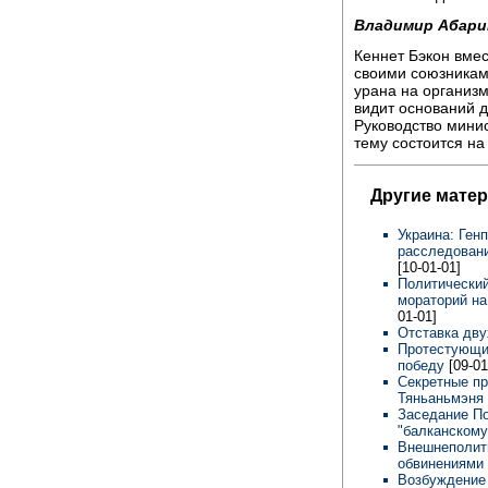
Владимир Абари
Кеннет Бэкон вмес
своими союзникам
урана на организ
видит оснований д
Руководство минис
тему состоится н
Другие мате
Украина: Ген
расследовани
[10-01-01]
Политический
мораторий на
01-01]
Отставка дву
Протестующие
победу
[09-01
Секретные пр
Тяньаньмэня
Заседание П
"балканском
Внешнеполити
обвинениями
Возбуждение