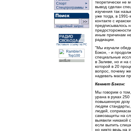
теоретически не м
Спорт
>
вывод сделан спе
Спецпрограммы
>
изучения так назы
уже тогда, в 1991
контакте с иракс
предписывалось н
подробный запрос
предосторожности.
иным причинам не
радиации.
Поставьте ссылку на РС
"Мы изучали обедн
Бэкон, - и продол
специальные иссл
в Заливе, но и на
которой в 20 проц
вопрос, почему ж
надевать маски пр
Кеннет Бэкон:
Мы говорим о том,
урана в руках 250
повышенную дозу 
людям стандарты,
людей, соприкаса
самозащиты на сл
выявили никакой с
если выпить слишк
но никто ведь на 