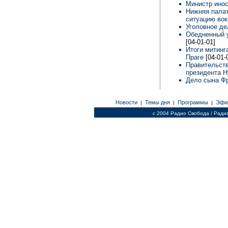
Министр ино
Нижняя палат
ситуацию вок
Уголовное д
Обедненный у
[04-01-01]
Итоги митинг
Праге
[04-01-
Правительств
президента 
Дело сына Ф
Новости
Темы дня
Программы
Эфи
|
|
|
c 2004 Радио Свобода / Ради