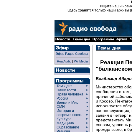
Ищите наши новы
Здесь хранятся только наши архивы (
Эфир Радио Свобода
|
Реакция Пе
RealAudio
WinMedia
"балканском
Владимир Абари
Темы дня
>
Министерство обо
Наши гости
>
сообщения о том,
Права человека
>
причиной заболев
Россия
>
и Косово. Пентаго
Время и Мир
>
используется обе
СМИ
>
военнослужащих, 
История и
>
заявил в четверг
современность
>
Культура
>
представитель Ми
Медицина
>
словам, уровень 
Образование
>
прежде всего, в б
Религия
>