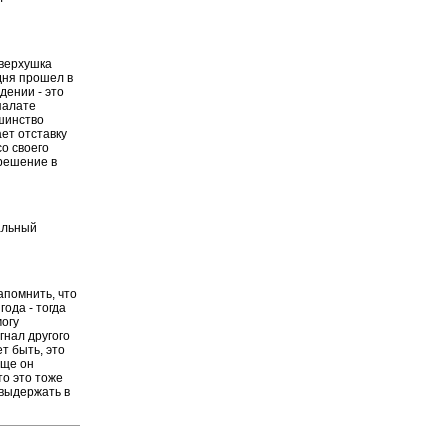
 верхушка
одня прошел в
дении - это
палате
ьшинство
ет отставку
о своего
 решение в
альный
напомнить, что
года - тогда
могу
игнал другого
т быть, это
бще он
то это тоже
 выдержать в