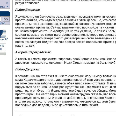
результативен?
>
ммы
>
Либор Дворжак:
Я думаю, что он был очень результативен, поскольку политическая
просто поняла, что надо всерьез заняться этим делом. То, что сег
прос
правительстве законопроект, касающийся закона о чешском телеви
очень важная примета. Сейчас главное - что произойдет в нижней 
чешского парламента. Там ситуация не так уж ясна, но так как бол
социал-демократов стоит на стороне решения, которое предполага
новоназначенного генерального директора чешского телевидения с
у на РС
поста, то следует надеяться, что завтра все же парламент примет
нашу пользу.
Андрей Шароградский:
А как бы вы могли прокомментировать сообщение о том, что Генер
директор чешского телевидения Иржи Ходач помещен в больницу?
Либор Дворжак:
К сожалению, на этот счет я ничего сказать не могу. Я могу только 
когда Ходач уходил с поста директора новостей в августе прошлого 
он тоже сначала заболел, а потом объявил о своей отставке. Я не 
поручиться за то, что на этот раз будет так же. Это может быть и с
рода - если он будет на бюллетене, его будет труднее убрать. Може
просто игра... На настоящий момент очень трудно сказать, что воо
преследует этим шагом. А если он действительно серьезно болен, 
вполне возможно, потому что напряжение, которое он должен был
последние две недели, было действительно гигантским.