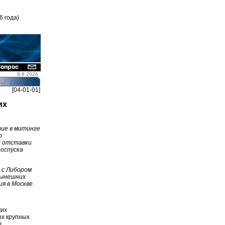
6 года)
8.8.2026
[04-01-01]
их
тие в митинге
о
й отставки
роспуска
 с Либором
нынешних
я в Москве.
ких
ых крупных
л