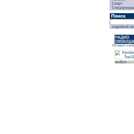
Спорт
Спецпрогра
подробный за
Поставьте ссылк