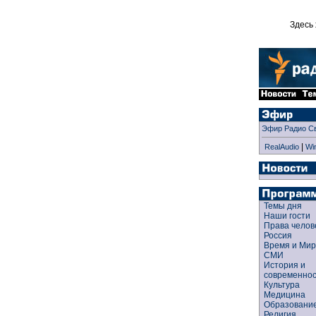
Здесь 
Эфир Радио С
|
RealAudio
Wi
Темы дня
Наши гости
Права чело
Россия
Время и Ми
СМИ
История и
современно
Культура
Медицина
Образован
Религия