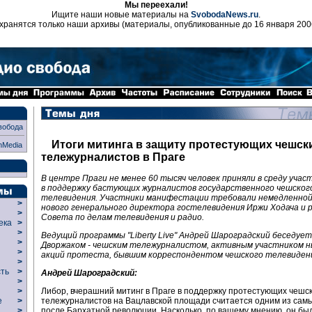
Мы переехали!
Ищите наши новые материалы на
SvobodaNews.ru
.
хранятся только наши архивы (материалы, опубликованные до 16 января 200
вобода
Итоги митинга в защиту протестующих чешск
nMedia
тележурналистов в Праге
В центре Праги не менее 60 тысяч человек приняли в среду учас
в поддержку бастующих журналистов государственного чешског
телевидения. Участники манифестации требовали немедленно
>
нового генерального директора гостелевидения Иржи Ходача и 
>
Совета по делам телевидения и радио.
века
>
>
Ведущий программы "Liberty Live" Андрей Шароградский беседует
р
>
Дворжаком - чешским тележурналистом, активным участником 
>
акций протеста, бывшим корреспондентом чешского телевидени
>
сть
>
Андрей Шароградский:
>
Либор, вчерашний митинг в Праге в поддержку протестующих чешс
>
тележурналистов на Вацлавской площади считается одним из сам
ие
>
после Бархатной революции. Насколько, по вашему мнению, он бы
>