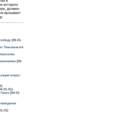
тва в
е которого
уре, должен
 не вызывает
ду
 победу
[09-01-
но Тяньаньмэня
лканскому
бвинениями
[09-
туацию вокруг
1]
04-01-01]
в Праге
[04-01-
елевидении
01-01]