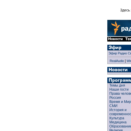
Здесь 
Эфир Радио С
|
RealAudio
Wi
Темы дня
Наши гости
Права чело
Россия
Время и Ми
СМИ
История и
современно
Культура
Медицина
Образован
Религия