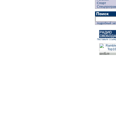
Спорт
Спецпрогра
подробный за
Поставьте ссылк