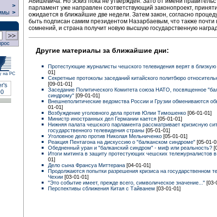
Абишевича. Но эскиз пока не утвержден. Зато от имени правительс
>
парламент уже направлен соответствующий законопроект, приняти
ммы
>
ожидается в ближайшие две недели. Затем закон, согласно процед
быть подписан самим президентом Назарбаевым, что также почти
сомнений, и страна получит новую высшую государственную награ
прос
Другие материалы за ближайшие дни:
Протестующие журналисты чешского телевидения верят в близкую
01]
у на РС
Секретные протоколы заседаний китайского политбюро относитель
[09-01-01]
Заседание Политического Комитета союза НАТО, посвященное "ба
синдрому"
[09-01-01]
Внешнеполитические ведомства России и Грузии обмениваются о
01-01]
Возбуждение уголовного дела против Юлии Тимошенко
[06-01-01]
Министр иностранных дел Германии кается
[05-01-01]
Нижняя палата чешского парламента рассматривает кризисную си
государственного телевидения страны
[05-01-01]
Уголовное дело против Николая Мельниченко
[05-01-01]
Реакция Пентагона на дискуссию о "балканском синдроме"
[05-01-0
Обедненный уран и "балканский синдром" - миф или реальность?
[
Итоги митинга в защиту протестующих чешских тележурналистов 
01]
Дело сына Франсуа Миттерана
[04-01-01]
Продолжаются попытки разрешения кризиса на государственном т
Чехии
[03-01-01]
"Это событие имеет, прежде всего, символическое значение..."
[03-
Перспективы сближения Китая с Тайванем
[03-01-01]