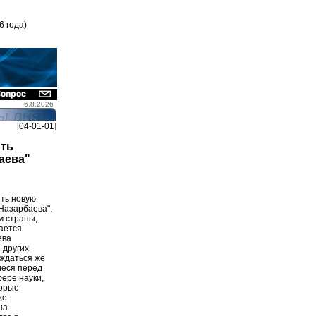
6 года)
6.8.2026
[04-01-01]
ить
аева"
ть новую
Назарбаева".
м страны,
вается
ева
 других
аждаться же
иеся перед
фере науки,
торые
же
на