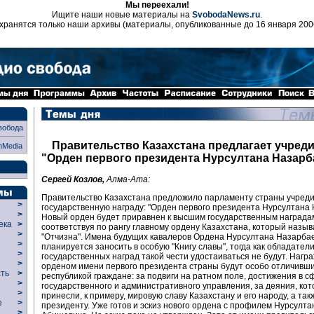
Мы переехали!
Ищите наши новые материалы на
SvobodaNews.ru
.
хранятся только наши архивы (материалы, опубликованные до 16 января 200
вобода
Правительство Казахстана предлагает учред
nMedia
"Орден первого президента Нурсултана Назарб
Сергей Козлов,
Алма-Ата:
Правительство Казахстана предложило парламенту страны учреди
>
государственную награду: "Орден первого президента Нурсултана 
>
Новый орден будет приравнен к высшим государственным награда
века
>
соответствуя по рангу главному ордену Казахстана, который назы
>
"Отчизна". Имена будущих кавалеров Ордена Нурсултана Назарба
р
>
планируется заносить в особую "Книгу славы", тогда как обладатели
>
государственных наград такой чести удостаиваться не будут. Нагр
>
орденом имени первого президента страны будут особо отличивш
сть
>
республикой граждане: за подвиги на ратном поле, достижения в с
>
государственного и административного управления, за деяния, ко
>
принесли, к примеру, мировую славу Казахстану и его народу, а так
ие
>
президенту. Уже готов и эскиз нового ордена с профилем Нурсулта
>