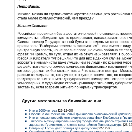
Петр Вайль:
Михаил, можно ли сделать такое короткое резюме, что российская
стала более коммунистической, чем прежде?
Михаил Соколов:
Российская провинция была достаточно левой по своим настроения
коммунисты побеждают, где-то проигрывают, однако, заметно вот ч
Слиска - спикер Государственной Думы в понедельник красноречив
призналась: "Выборами перестали заниматься", - она имеет в виду,
центральную власть, но не вполне права, но очень забавна ее сл
фраза: "И Кремль, по сути, отдал их на откуп избирателям". Но, со
говоря, избиратели тут решили, что для них в данном случае, може
вороватые коммунисты даже лучше, чем те люди - по крайней мере,
где действительно огромное количество финансовых нарушений - ч
которые держат их без света и тепла. Что касается центра - Москвы
разные взгляды на то, кто лучше, кто хуже, и, кроме того, по вопрос
градостроительства и методов управления компартия - скорее сою
чем соперник. А худо-бедно строить рыночную экономику губернат
заставить, если вовремя бить его по карману трансфертом.
Другие материалы за ближайшие дни:
Итоги 2000-го года
[23-12-00]
Обречена ли Россия на новый финансово-экономический кризис?
[
Итоги поездки российского вице-премьера Ильи Клебанова в Груз
Тверской межмуниципальный суд города Москвы рассматривает ж
адвокатов Гусинского, отклонив ходатайство Генпрокуратуры
[23-12
Владимир Путин дает поводы для дискуссий
[22-12-00]
Освобождение Владимира Гусинского под залог из испанской тюрь