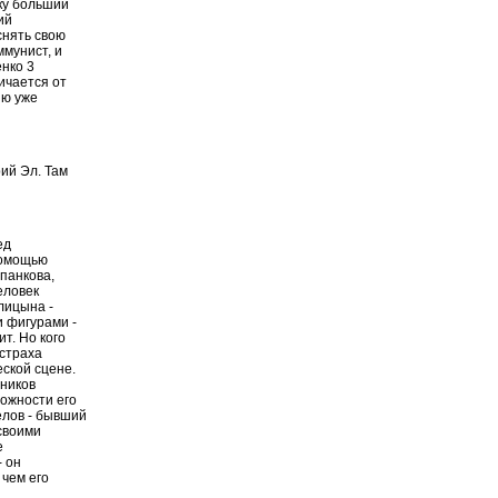
ку больший
ий
снять свою
ммунист, и
нко 3
личается от
ию уже
рий Эл. Там
ед
помощью
панкова,
еловек
лицына -
 фигурами -
ит. Но кого
сстраха
ской сцене.
вников
можности его
елов - бывший
своими
е
- он
 чем его