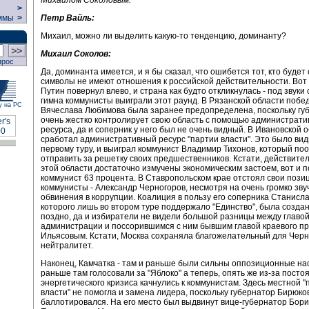
>
Петр Вайль:
ммы
>
Михаил, можно ли выделить какую-то тенденцию, доминанту?
Михаил Соколов:
прос
Да, доминанта имеется, и я бы сказал, что ошибется тот, кто будет 
символы не имеют отношения к российской действительности. Во
Путин повернул влево, и страна как будто откликнулась - под звуки 
гимна коммунисты выиграли этот раунд. В Рязанской области побе
у на РС
Вячеслава Любимова была заранее предопределена, поскольку гу
очень жестко контролирует свою область с помощью администрати
ресурса, да и соперник у него был не очень видный. В Ивановской 
сработал административный ресурс "партии власти". Это было ви
первому туру, и выиграл коммунист Владимир Тихонов, который п
отправить за решетку своих предшественников. Кстати, действите
этой области достаточно измучены экономическим застоем, вот и 
коммунист 63 процента. В Ставропольском крае отстоял свои пози
коммунисты - Александр Черногоров, несмотря на очень громко зв
обвинения в коррупции. Коалиция в пользу его соперника Станисл
которого лишь во втором туре поддержало "Единство", была создан
поздно, да и избиратели не видели большой разницы между главо
администрации и поссорившимся с ним бывшим главой краевого п
Ильясовым. Кстати, Москва сохраняла благожелательный для Чер
нейтралитет.
Наконец, Камчатка - там и раньше были сильны оппозиционные на
раньше там голосовали за "Яблоко" а теперь, опять же из-за посто
энергетического кризиса качнулись к коммунистам. Здесь местной "
власти" не помогла и замена лидера, поскольку губернатор Бирюко
баллотировался. На его место был выдвинут вице-губернатор Бори