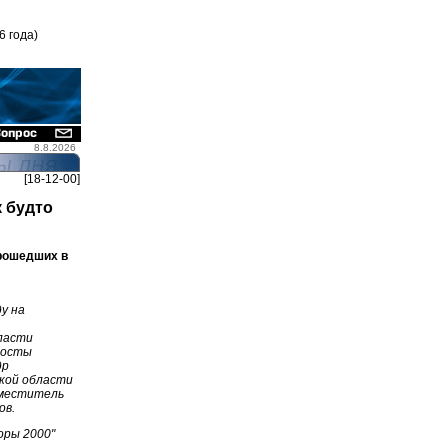
6 года)
8.8.2026
[18-12-00]
к будто
прошедших в
у на
ласти
посты
др
ской области
аместитель
ов.
оры 2000"