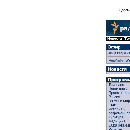
Здесь 
Эфир Радио С
|
RealAudio
Wi
Темы дня
Наши гости
Права чело
Россия
Время и Ми
СМИ
История и
современно
Культура
Медицина
Образован
Религия