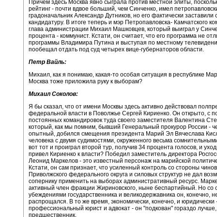
Причем здесь Москва явно сыграла против местной элиты, посколь
рейтинг - почти вдвое больший, чем Синченко, имел петропавловск
градоначальник Александр Дутников, но его фактически заставили 
кандидатуру. В итоге теперь и мэр Петропавловска- Камчатского ко
глава администрации Михаил Машковцев, который выиграл у Синче
процента - коммунист. Кстати, он считает, что его программа не от
программы Владимира Путина и выступая по местному телевиден
пообещал отдать под суд четырех вице-губернаторов области.
Петр Вайль:
Михаил, как я понимаю, какая-то особая ситуация в республике Ма
Москва тоже приложила руку к выборам?
Михаил Соколов:
Я бы сказал, что от имени Москвы здесь активно действовал полпр
федеральной власти в Поволжье Сергей Кириенко. Он открыто, с 
постоянных командировок туда своего заместителя Валентина Сте
который, как мы помним, бывший Генеральный прокурор России - ч
опытный, добился смещения президента Марий Эл Вячеслава Кис
человека с двумя судимостями, окруженного весьма сомнительными
вот тот и проиграл второй тур, получив 34 процента голосов, и уход
привел Кириенко к власти? Победил заместитель директора Росго
Леонид Маркелов - это известный персонаж на марийской политиче
Кстати, он сам признает, что усиленный контроль со стороны чино
Приволжского федерального округа и силовых структур не дал воз
сопернику применить на выборах административный ресурс. Марк
активный член фракции Жириновского, ныне беспартийный. Но со 
убеждениями государственника и великодержавника он, конечно, н
распрощался. В то же время, экономически, конечно, и юридически 
профессиональный юрист и адвокат - он "подкован" гораздо лучше,
предшественник.