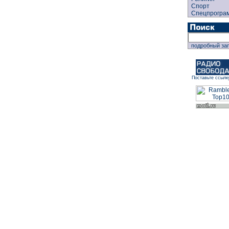
Спорт
Спецпрогра
подробный за
Поставьте ссылк