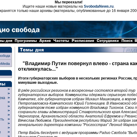
Мы переехали!
Ищите наши новые материалы на
SvobodaNews.ru
.
хранятся только наши архивы (материалы, опубликованные до 16 января 200
вобода
"Владимир Путин повернул влево - страна ка
nMedia
откликнулась..."
Итоги губернаторских выборов в нескольких регионах России, 
минувшие выходные.
>
В ряде российских регионов в воскресенье состоялся второй тур
>
губернаторских выборов. Коммунисты одержали серьезную побед
века
>
Камчатке, где губернатором избран Михаил Машковцев, а мэром
>
Петропавловска-Камчатского Юрий Голенищев. В Ивановской об
р
>
губернатором тоже избран коммунист Владимир Тихонов. Свои 
>
сохранили главы администраций Ставропольского края Алексан
>
Черногоров, Архангельской области Анатолий Ефремов и Рязан
сть
>
Вячеслав Любимов. Президентом республики Марий Эл избран з
>
генерального директора компании "Росгосстрах" Леонид Маркел
>
ие
>
Петр Вайль беседует с ведущим программы Радио Свобода "Выб
>
Михаилом Соколовым.