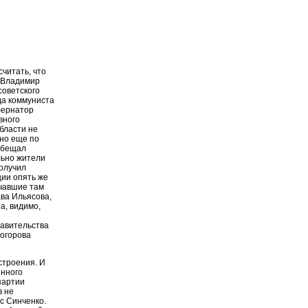
считать, что
т Владимир
советского
да коммуниста
бернатор
вного
области не
дно еще по
ообещал
льно жители
получил
ции опять же
учавшие там
ава Ильясова,
а, видимо,
й
равительства
ногорова
строения. И
янного
партии
в не
с Синченко.