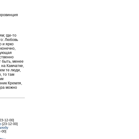
 провинция
м; где-то
то: Любовь
о и ярко
 конечно,
едующая
бственно
т быть, менее
 на Камчатке,
ем те люди,
, то там
ам
зник Кремля,
ора можно
23-12-00]
ию
[23-12-00]
алобу
-00]
мы -