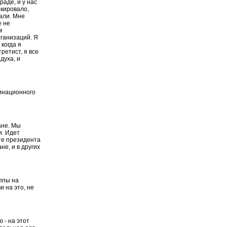
аде, и у нас
окировало,
нали. Мне
е не
м
ганизаций. Я
 когда я
третист, я все
духа, и
инационного
ане. Мы
и. Идет
те президента
е, и в других
ппы на
 на это, не
 - на этот