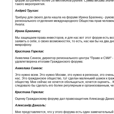
форум затрачено более 28 миллионов рублей. Сумма весьма значи
такого мероприятия.
Андрей Трухан:
Трибуну для своего дела нашла на форуме Ирина Брагинец - руков
регионального отделения международного Общества прав человека
Анапа:
Ирина Брагинец:
Мы защищаем права инвесторов, и для нас вот этот форум есть в
заявить о себе, о своих возможностях, то есть, нас как бы на два дн
микрофону.
Кристина Горелик:
Анжелика Синеок, директор регионального центра "Право и СМИ" -
удовлетворена итогами Гражданского форума:
Анжелика Синеок:
Это нужно всем. Это нужно Москве, это нужно в регионах, это очен
нас. Это гражданское общество, тут сделан маленький шажок к гра
обществу. Мне сейчас не хочется обольщаться, хочется оценить... 
следовало бы сделать его более регулярным и организованным, чем
Кристина Горелик:
Оценку Гражданскому форуму дал правозащитник Александр Даниэ
Александр Даниэль:
Мне представляется, что у этого форума есть один замечательный 