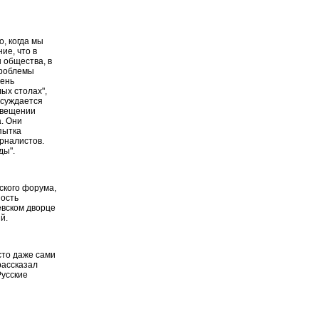
о, когда мы
ие, что в
 общества, в
проблемы
чень
лых столах",
бсуждается
свещении
. Они
пытка
рналистов.
ды".
ского форума,
ность
евском дворце
й.
сто даже сами
рассказал
Русские