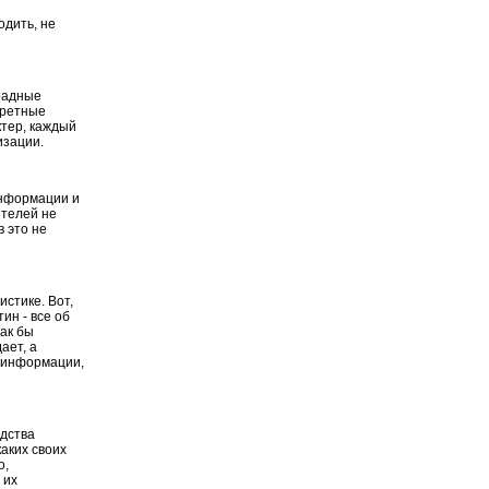
одить, не
арадные
кретные
ктер, каждый
изации.
информации и
ителей не
в это не
истике. Вот,
ин - все об
как бы
ает, а
й информации,
едства
аких своих
о,
 их