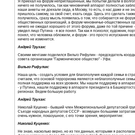
Я приехал на форум неприглашенный, мы попытки делали в Волгогр
ничего не получилось, так как чиновничий аппарат полностью забл
наши анкеты не доехали сюда, в Москву, то есть, о нас даже и не з
пришлось самому, за свой счет, ехать сюда. Здесь это сделать такж
получилось, сразу мысль появилась о том, что собирается не фору
общественных организаций, а форум чиновничье-общественных ор
ничего не ожидал хорошего от этого форума, даже по той причине -
увидел лицо Путина - я все понял. Так как я психолог, художник, пор
понял, что человека обложили, и форум - это просто испускание воз
ничего не изменится.
Андрей Трухан:
Своими мечтами поделился Вильго Рифулин - председатель коорд
совета организации "Гармоническое общество" - Уфа:
Вильго Рифулин:
Наша цель - создать условия для благополучия каждой семьи в стр
считаем, что основой терроризма являются неблагополучные семь
полная поддержка на всех уровнях. Мы нашли поддержку в аппара
- у Путина, нашли поддержку в аппарате президента в Башкортостан
регионах. Ведем большую работу.
Андрей Трухан:
Николай Куценко - бывший член Межрегиональной депутатской гру
Съезде народных депутатов СССР - возмущен большими затратами
очень нужное, показушное, с его точки зрения, мероприятие:
Николай Куценко:
Не знаю, насколько верно, но из тех данных, которыми я располагаю