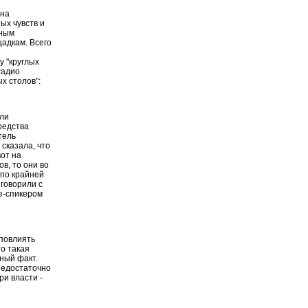
 на
ых чувств и
мным
щадкам. Всего
у "круглых
Радио
х столов":
шли
редства
тель
сказала, что
от на
в, то они во
 по крайней
 говорили с
е-спикером
 повлиять
то такая
вный факт.
недостаточно
ри власти -