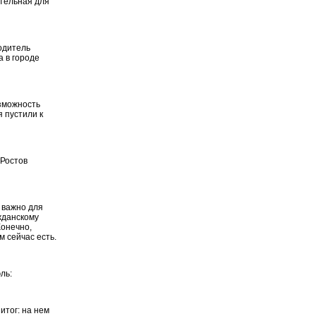
тельная для
одитель
 в городе
озможность
я пустили к
 Ростов
ь важно для
жданскому
Конечно,
 сейчас есть.
ль:
итог: на нем