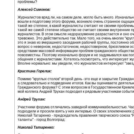
проблемы?
Алексей Симонов:
Журналистов вряд ли, на самом деле, могло быть много. Изначальн
вошли в подготовку этого форума, возникло очень странное ощущен
такой же степени, в какой журналисты считают не своими проблемы
такой же самой степени общество не считает своими внутренние 
журналистов. В этом смысле недоразумение разрастается и оно о
тревожно. Это действительно так. Мало того, на очень многих "круг
это я знаю из вчерашнего заседания рабочей группы, постоянно о
вопрос о неверном, недостаточном, недостоверном, брюзгливом о
средствами массовой информации проблем гражданского общества
повсеместны. Поэтому изначально форум и не задумывался как по
общения с журналистами. Хотелось посмотреть, что интересует жу
Вполне нормально: мы увидели, что журналистов интересуют "звез
Кристина Горелик:
Помимо "круглых столов" второй день -это еще и закрытие Граждан
а следовательно и подведение итогов. Как вы оцениваете деятель
Гражданского форума? С этим вопросом в Государственном Кремл
мой коллега Андрей Трухан подходил к рядовым участникам событи
Андрей Трухан:
Участники форума отличались завидной коммуникабельностью. Ча
подходили и просили взять у них интервью. О своих злоключениях 
Николай Татаренко - председатель правления творческого союза "
таланты" - город Волгоград:
Николай Татаренко: