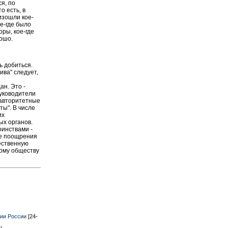
ся, по
 есть, в
оизошли кое-
ое-где было
ры, кое-где
ошо.
ь добиться.
ва" следует,
ан. Это -
Руководители
 авторитетные
ы". В числе
их
ых органов.
оинствами -
же поощрения
ественную
кому обществу
тии России
[24-