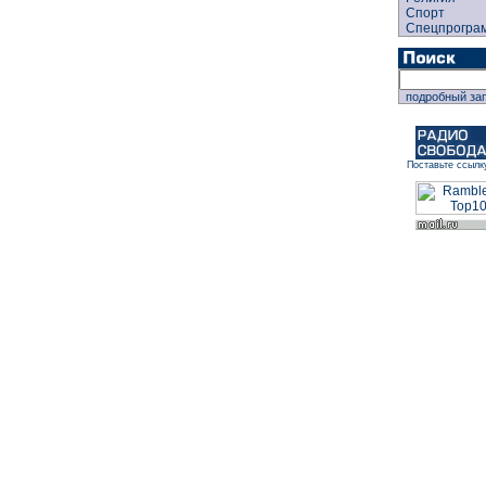
Спорт
Спецпрогра
подробный за
Поставьте ссылк