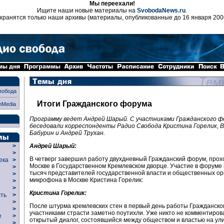
Мы переехали!
Ищите наши новые материалы на
SvobodaNews.ru
.
хранятся только наши архивы (материалы, опубликованные до 16 января 200
вобода
Итоги Гражданского форума
nMedia
Программу ведет Андрей Шарый. С участниками Гражданского ф
беседовали корреспонденты Радио Свобода Кристина Горелик, 
Бабурин и Андрей Трухан.
Андрей Шарый:
>
>
В четверг завершил работу двухдневный Гражданский форум, прох
века
>
Москве в Государственном Кремлевском дворце. Участие в форуме
>
тысяч представителей государственной власти и общественных ор
р
>
микрофона в Москве Кристина Горелик:
>
>
Кристина Горелик:
сть
>
>
После штурма кремлевских стен в первый день работы Гражданско
>
участниками страсти заметно поутихли. Уже никто не комментиро
ие
>
открытый диалог, состоявшийся между обществом и властью на ули
>