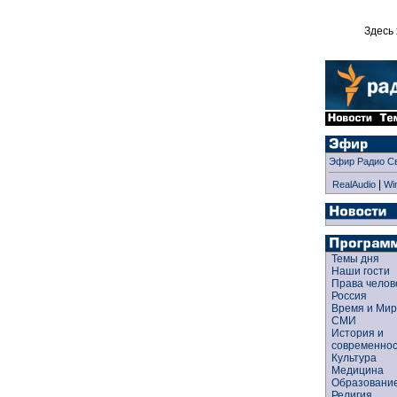
Здесь 
Эфир Радио С
|
RealAudio
Wi
Темы дня
Наши гости
Права чело
Россия
Время и Ми
СМИ
История и
современно
Культура
Медицина
Образован
Религия