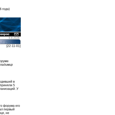
6 года)
6.8.2026
[22-11-01]
орума
Владимир
одивший в
 приняли 5
ганизаций. У
го форума его
вал первый
це, не