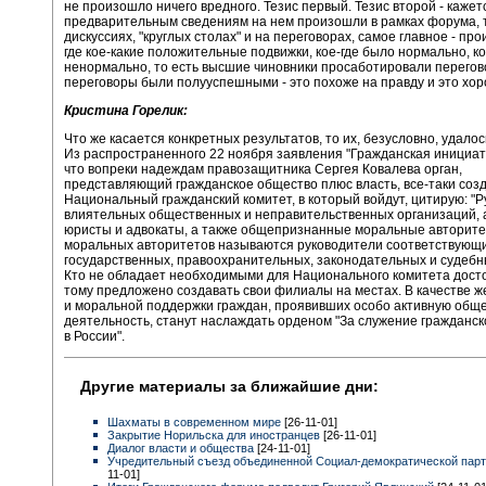
не произошло ничего вредного. Тезис первый. Тезис второй - кажет
предварительным сведениям на нем произошли в рамках форума, то
дискуссиях, "круглых столах" и на переговорах, самое главное - пр
где кое-какие положительные подвижки, кое-где было нормально, к
ненормально, то есть высшие чиновники просаботировали перегово
переговоры были полууспешными - это похоже на правду и это хор
Кристина Горелик:
Что же касается конкретных результатов, то их, безусловно, удалос
Из распространенного 22 ноября заявления "Гражданская инициати
что вопреки надеждам правозащитника Сергея Ковалева орган,
представляющий гражданское общество плюс власть, все-таки созд
Национальный гражданский комитет, в который войдут, цитирую: "
влиятельных общественных и неправительственных организаций,
юристы и адвокаты, а также общепризнанные моральные авторитет
моральных авторитетов называются руководители соответствующ
государственных, правоохранительных, законодательных и судебн
Кто не обладает необходимыми для Национального комитета дост
тому предложено создавать свои филиалы на местах. В качестве 
и моральной поддержки граждан, проявивших особо активную общ
деятельность, станут наслаждать орденом "За служение гражданс
в России".
Другие материалы за ближайшие дни:
Шахматы в современном мире
[26-11-01]
Закрытие Норильска для иностранцев
[26-11-01]
Диалог власти и общества
[24-11-01]
Учредительный съезд объединенной Социал-демократической пар
11-01]