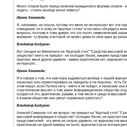
Много споров было перед началом гражданского форума споров - х
ходить - стоило вообще копья ломать?
Ирина Хакамада:
Я, например, не пошла, потому что меня не интересуют вот эти п
совещания, но я хожу на "круглые столы" и пытаюсь обсуждать кон
вопросы, поэтому я тоже думаю, что это носит символический хара
выбирает ту форму, в которой он может довести свои идеи до реал
Владимир Бабурин:
Вот сегодня из Минпечати на "Круглый стол" "Средства массовой 
общество" никто не пришел - ни господин Лесин, никаких представ
прислал, меня другое удивило - камер практически нет, журналисто
интересует...
Ирина Хакамада:
Я и говорю о том, что нам пора задуматься вообще о нашей журнал
насколько она сориентирована на скандалы и на персоны - есть Пут
этом пишут, если Путина нету - никто и не пойдет, и насколько она 
стратегически мыслит о том, какое информационное общество созд
создается это, фактически, руками, в том числе и средств массово
и в каком обществе они смогут нормально работать?
Владимир Бабурин:
Алексей Симонов: тот же вопрос: не пришел на "Круглый стол" "Ср
массовой информации и общество" господин Лесин, не прислал ник
представителей - это меня не сильно удивило, но журналистов мал
практически ни одной камеры не было, журналистов не интересуют