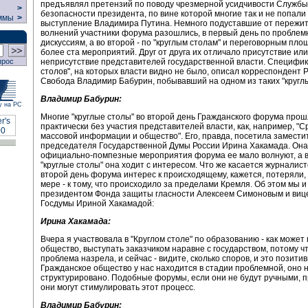
предъявлял претензий по поводу чрезмерной усидчивости Службы
>
безопасности президента, по вине которой многие так и не попали
ммы
>
выступление Владимира Путина. Немного подуставшие от пережит
волнений участники форума разошлись, в первый день по пробле
дискуссиям, а во второй - по "круглым столам" и переговорным пло
более ста мероприятий. Друг от друга их отличало присутствие или
неприсутствие представителей государственной власти. Специфик
прос
столов", на которых власти видно не было, описал корреспондент 
Свобода Владимир Бабурин, побывавший на одном из таких "круглы
Владимир Бабурин:
у на РС
Многие "круглые столы" во второй день Гражданского форума про
практически без участия представителей власти, как, например, "С
массовой информации и общество". Его, правда, посетила замести
председателя Государственной Думы России Ирина Хакамада. Она 
официально-помпезные мероприятия форума ее мало волнуют, а в
"круглые столы" она ходит с интересом. Что же касается журналисто
второй день форума интерес к происходящему, кажется, потеряли,
мере - к тому, что происходило за пределами Кремля. Об этом мы и
президентом Фонда защиты гласности Алексеем Симоновым и виц
Госдумы Ириной Хакамадой:
Ирина Хакамада:
Вчера я участвовала в "Круглом столе" по образованию - как может
общество, выступать заказчиком наравне с государством, потому ч
проблема назрела, и сейчас - видите, сколько споров, и это позити
Гражданское общество у нас находится в стадии проблемной, оно 
структурировано. Подобные форумы, если они не будут ручными, п
они могут стимулировать этот процесс.
Владимир Бабурин: