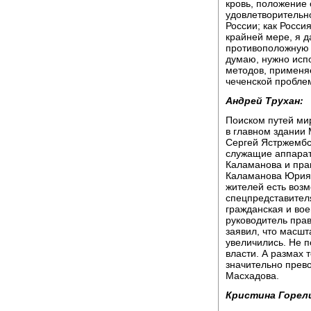
кровь, положение 
удовлетворительно
России; как Россия
крайней мере, я д
противоположную с
думаю, нужно исп
методов, применя
чеченской пробле
Андрей Трухан:
Поиском путей ми
в главном здании
Сергей Ястржембс
служащие аппарат
Каламанова и пра
Каламанова Юрия 
жителей есть возм
спецпредставител
гражданская и вое
руководитель пра
заявил, что масшт
увеличились. Не 
власти. А размах 
значительно прев
Масхадова.
Кристина Горел