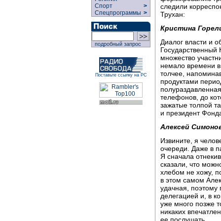
следили корреспо
Спорт
>
Спецпрограммы
>
Трухан:
Кристина Горел
Диалог власти и о
подробный запрос
Государственный К
множество участн
немало времени в
толчее, напомина
Поставьте ссылку на РС
продуктами период
полураздавленная
телефонов, до кот
зажатые толпой та
и президент Фонд
Алексей Симонов
Извините, я челов
очереди. Даже в п
Я сначала отнекив
сказали, что можно
хлебом не хожу, п
в этом самом Алек
удачная, поэтому 
делегацией и, в к
уже много позже т
никаких впечатлен
ее послушать.