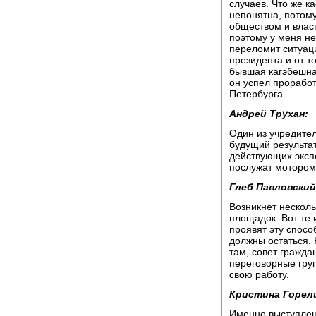
случаев. Что же к
непонятна, потом
обществом и власт
поэтому у меня не
переломит ситуаци
президента и от то
бывшая кагэбешная
он успел проработ
Петербурга.
Андрей Трухан:
Один из учредите
будущий результат
действующих эксп
послужат мотором
Глеб Павловский
Возникнет несколь
площадок. Вот те 
проявят эту спосо
должны остаться. Н
там, совет гражда
переговорные груп
свою работу.
Кристина Горел
Именно выступлен