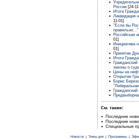
Учредительны
России
[24-11
Итоги Гражда
Ликвидация 
11-01]
"Если бы Рос
правильно...
Российская а
01]
Инициатива н
01]
Принятие Ду
Итоги Гражд
Гражданский 
законы о су
Цены на неф
Открытие Гр
Борис Березо
"Либеральна
Гражданский 
Предвыборна
См. также:
Последние ново
Последние ново
Специальные п
Новости
Темы дня
Программы
Эфи
|
|
|