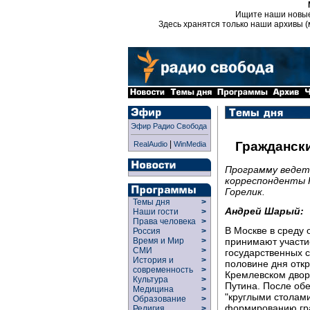
Ищите наши новы
Здесь хранятся только наши архивы (
Эфир Радио Свобода
|
Граждански
RealAudio
WinMedia
Программу ведет
корреспонденты 
Горелик.
Темы дня
>
Андрей Шарый:
Наши гости
>
Права человека
>
В Москве в среду 
Россия
>
принимают участи
Время и Мир
>
СМИ
>
государственных с
История и
>
половине дня отк
современность
>
Кремлевском двор
Культура
>
Путина. После обе
Медицина
>
"круглыми столам
Образование
>
формированию гра
Религия
>