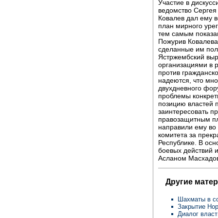
Участие в дискусс
ведомство Сергея
Ковалев дал ему в
план мирного уре
тем самым показав
Пожурив Ковалева
сделанные им пол
Ястржембский выр
организациями в 
против гражданск
надеются, что мно
двухдневного фор
проблемы конкретн
позицию властей 
заинтересовать п
правозащитным пл
направили ему во
комитета за прек
Республике. В ос
боевых действий 
Асланом Масхадов
Другие мате
Шахматы в с
Закрытие Но
Диалог влас