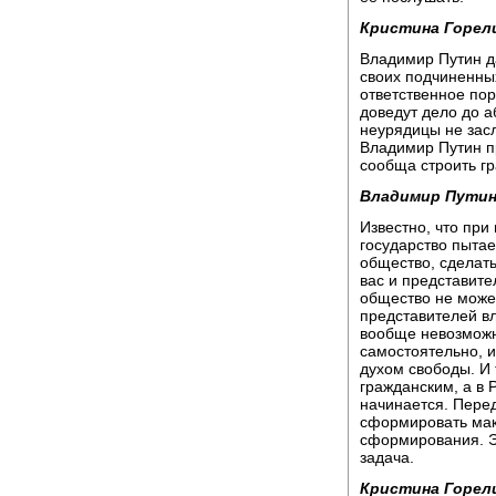
Кристина Горел
Владимир Путин д
своих подчиненных
ответственное по
доведут дело до 
неурядицы не зас
Владимир Путин п
сообща строить г
Владимир Путин
Известно, что при
государство пытае
общество, сделать
вас и представите
общество не може
представителей вл
вообще невозможно
самостоятельно, и
духом свободы. И 
гражданским, а в Р
начинается. Перед
сформировать мак
сформирования. Эт
задача.
Кристина Горел