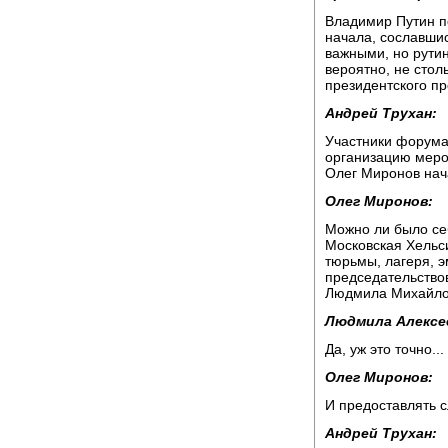
Владимир Путин по
начала, сославшис
важными, но рутин
вероятно, не стол
президентского пр
Андрей Трухан:
Участники форума
организацию меро
Олег Миронов нача
Олег Миронов:
Можно ли было себ
Московская Хельси
тюрьмы, лагеря, э
председательство
Людмила Михайло
Людмила Алексе
Да, уж это точно...
Олег Миронов:
И предоставлять с
Андрей Трухан: