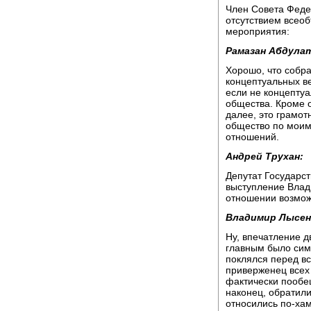
Член Совета Феде
отсутствием всео
мероприятия:
Рамазан Абдула
Хорошо, что собра
концептуальных в
если не концептуал
общества. Кроме о
далее, это грамот
общество по мои
отношений.
Андрей Трухан:
Депутат Государс
выступление Влад
отношении возмож
Владимир Лысен
Ну, впечатление д
главным было сим
поклялся перед вс
приверженец всех 
фактически пообещ
наконец, обратили
относились по-хам