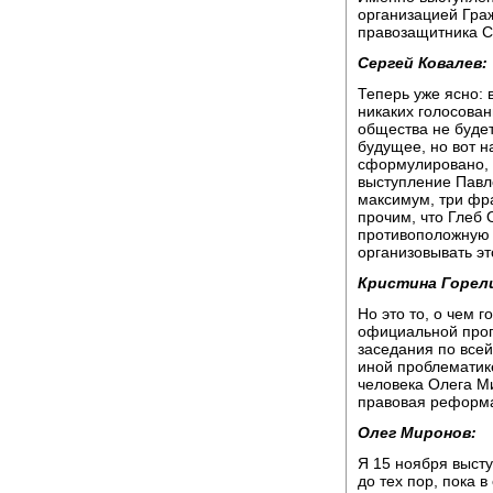
организацией Гра
правозащитника С
Сергей Ковалев:
Теперь уже ясно: 
никаких голосован
общества не будет
будущее, но вот н
сформулировано, 
выступление Павло
максимум, три фра
прочим, что Глеб
противоположную т
организовывать эт
Кристина Горел
Но это то, о чем 
официальной прог
заседания по все
иной проблематик
человека Олега М
правовая реформа
Олег Миронов:
Я 15 ноября высту
до тех пор, пока 