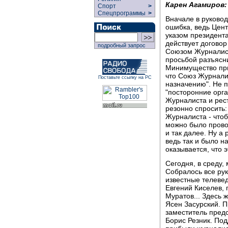
Карен Агамиров:
Спорт
>
Спецпрограммы
>
Вначале в руковод
ошибка, ведь Цен
указом президент
действует договор
подробный запрос
Союзом Журналист
просьбой разъясни
Минимущество при
что Союз Журнали
Поставьте ссылку на РС
назначению". Не п
"посторонние орг
Журналиста и рес
резонно спросить
Журналиста - чтоб
можно было прово
и так далее. Ну а
ведь так и было н
оказывается, что 
Сегодня, в среду
Собралось все ру
известные телевед
Евгений Киселев, 
Муратов... Здесь 
Ясен Засурский. 
заместитель пред
Борис Резник. Под