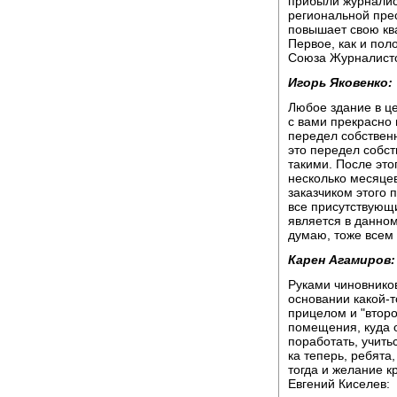
прибыли журналис
региональной пре
повышает свою ква
Первое, как и пол
Союза Журналисто
Игорь Яковенко:
Любое здание в це
с вами прекрасно
передел собственн
это передел собст
такими. После это
несколько месяцев
заказчиком этого п
все присутствующи
является в данном
думаю, тоже всем
Карен Агамиров:
Руками чиновников
основании какой-
прицелом и "второ
помещения, куда о
поработать, учитьс
ка теперь, ребята
тогда и желание к
Евгений Киселев: