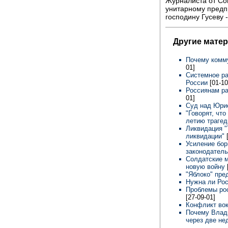
Журналиста от Со
унитарному предп
господину Гусеву -
Другие мате
Почему комм
01]
Системное ра
России
[01-10
Россиянам ра
01]
Суд над Юр
"Говорят, что
летию траге
Ликвидация "
ликвидации"
Усиление бор
законодател
Солдатские м
новую войну
"Яблоко" пре
Нужна ли Ро
Проблемы ро
[27-09-01]
Конфликт во
Почему Влад
через две не