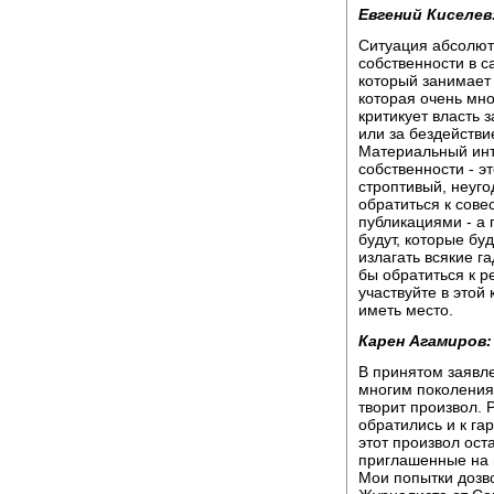
Евгений Киселев
Ситуация абсолют
собственности в с
который занимает
которая очень мн
критикует власть 
или за бездействие
Материальный инт
собственности - эт
строптивый, неуг
обратиться к сове
публикациями - а 
будут, которые бу
излагать всякие га
бы обратиться к р
участвуйте в этой
иметь место.
Карен Агамиров:
В принятом заявл
многим поколения
творит произвол. 
обратились и к га
этот произвол ос
приглашенные на 
Мои попытки дозв