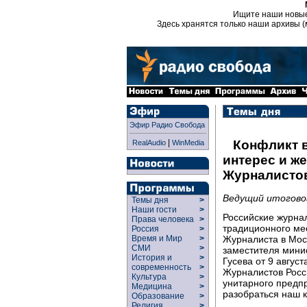
Ищите наши новы
Здесь хранятся только наши архивы (
Эфир Радио Свобода
|
Конфликт 
RealAudio
WinMedia
интерес и ж
Журналисто
Ведущий итогово
Темы дня
>
Наши гости
>
Российские журна
Права человека
>
традиционного ме
Россия
>
Журналиста в Мос
Время и Мир
>
СМИ
>
заместителя мини
История и
>
Гусева от 9 авгу
современность
>
Журналистов Росс
Культура
>
унитарного предп
Медицина
>
разобраться наш 
Образование
>
Религия
>