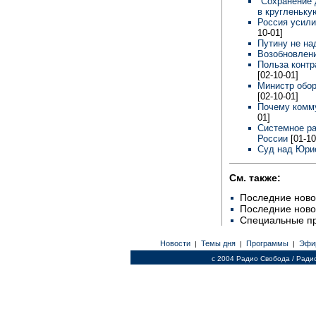
"Сохранение 
в кругленьку
Россия усили
10-01]
Путину не н
Возобновлен
Польза контр
[02-10-01]
Министр обор
[02-10-01]
Почему комм
01]
Системное ра
России
[01-10
Суд над Юр
См. также:
Последние ново
Последние ново
Специальные п
Новости
Темы дня
Программы
Эфи
|
|
|
c 2004 Радио Свобода / Ради