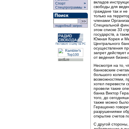
вкладов инструкци
Спорт
>
свободы для веде
Спецпрограммы
>
граждане так и не
только на террито
членами Организа
Специальной фина
подробный запрос
этом списке 33 ст
государств, а так
Южная Корея и Мек
Центрального бан
Поставьте ссылку на РС
осуществления пр
запрет действует 
от ведения бизнес
Несмотря на то, ч
банковским счета
большого количес
возможностями, пре
хотел перевести с
провели такие оп
банка Виктор Гера
того, до сегодняш
также можно было 
Геращенко говорит
разрушениями обра
открытие счетов п
С другой стороны,
действующие в ин