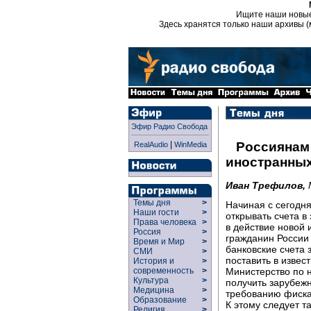
Ищите наши новы
Здесь хранятся только наши архивы (
Эфир Радио Свобода
|
Россиянам
RealAudio
WinMedia
иностранных
Иван Трефилов,
Темы дня
>
Начиная с сегодн
Наши гости
>
открывать счета в
Права человека
>
в действие новой
Россия
>
гражданин России 
Время и Мир
>
банковские счета 
СМИ
>
поставить в извес
История и
>
Министерство по 
современность
>
Культура
>
получить зарубеж
Медицина
>
требованию фиска
Образование
>
К этому следует т
Религия
>