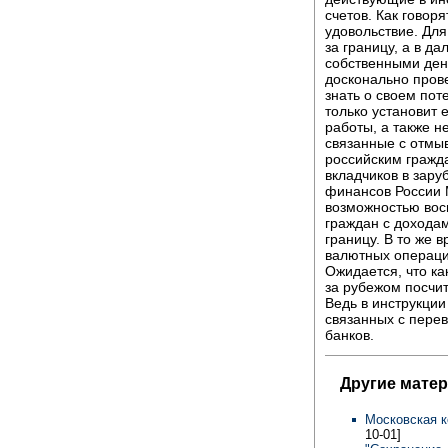
счетов. Как говор
удовольствие. Для
за границу, а в д
собственными день
досконально пров
знать о своем пот
только установит 
работы, а также н
связанные с отмыв
российским гражда
вкладчиков в зару
финансов России М
возможностью вос
граждан с дохода
границу. В то же 
валютных операци
Ожидается, что ка
за рубежом посчи
Ведь в инструкции
связанных с перев
банков.
Другие мате
Московская к
10-01]