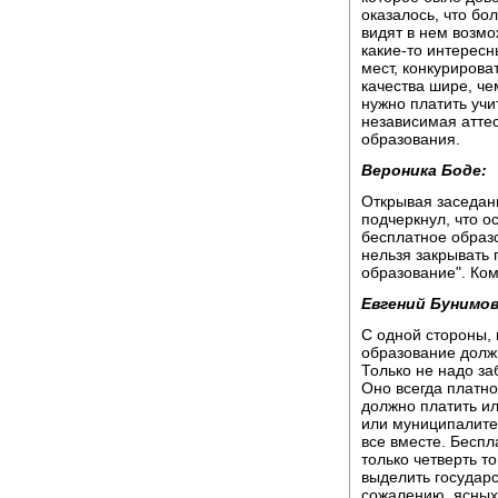
оказалось, что бо
видят в нем возмо
какие-то интересн
мест, конкурирова
качества шире, че
нужно платить учи
независимая аттес
образования.
Вероника Боде:
Открывая заседан
подчеркнул, что о
бесплатное образо
нельзя закрывать 
образование". Ко
Евгений Бунимов
С одной стороны, 
образование долж
Только не надо за
Оно всегда платное
должно платить и
или муниципалите
все вместе. Беспл
только четверть т
выделить государс
сожалению, ясных