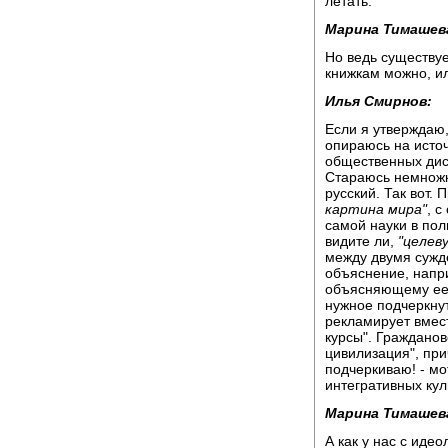
летать:"
Марина Тимашев
Но ведь существуе
книжкам можно, ил
Илья Смирнов:
Если я утверждаю,
опираюсь на исто
общественных дис
Стараюсь немножк
русский. Так вот.
картина мира"
, с
самой науки в по
видите ли,
"целев
между двумя сужд
объяснение, напр
объясняющему ее 
нужное подчеркнут
рекламирует вмест
курсы". Гражданов
цивилизация", при
подчеркиваю! - мо
интегративных кул
Марина Тимашев
А как у нас с идео