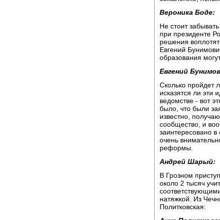
Вероника Боде:
Не стоит забывать 
при президенте Ро
решения воплотятс
Евгений Бунимович
образования могут
Евгений Бунимов
Сколько пройдет л
исказятся ли эти 
ведомстве - вот эт
было, что были за
известно, получаю
сообщество, и во
заинтересовано в 
очень внимательно
реформы.
Андрей Шарый:
В Грозном приступ
около 2 тысяч учи
соответствующими
натяжкой. Из Чечн
Политковская: