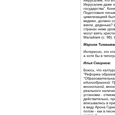
Иерусалим, что его
Иерусалим даже н
государства". Кон
Подготовьте пись
цивилизацией была
видимо, должно со
взяли, дяденька? 
странах ниже уров
могут взять христ
Малайзия (с. 98).
Марина Тимашев
Интересно, это кт
а хотя бы в типог
Илья Смирнов:
Боюсь, что халту
"Реформа образова
"Образовательна
единообразной: П
многоликой, мног
реального наличия
установки - отмеж
действительно, пр
вписывались в пре
в виду Арона Гуре
потом - как в пес