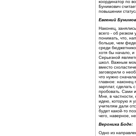
координатор по во
Бунимович считае
повышении статус
Евгений Бунимов
Наконец, занялись
всего - об резком
понимать, что, на
больше, чем федер
среди бюджетников
хотя бы начало, и
Серьезной являет
школ. Важным моме
вместо схоластичес
заговорили о нео
что нужно сначала 
главное: наконец-
зарплат, сделать 
пробовать. Сами 
Мне, в частности,
идею, которую я у
учителям дали отср
будет какой-то по
чего, наверное, не
Вероника Боде:
Одно из направле