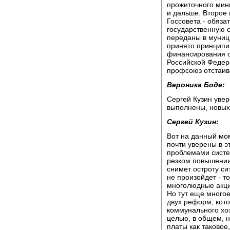
прожиточного мин
и дальше. Второе 
Госсовета - обяза
государственную 
переданы в муниц
принято принципи
финансирования о
Российской Федера
профсоюз отстаива
Вероника Боде:
Сергей Кузин увер
выполнены, новых 
Сергей Кузин:
Вот на данный мо
почти уверены в э
проблемами систе
резком повышении 
снимет остроту си
не произойдет - т
многолюдные акци
Но тут еще многое
двух реформ, кот
коммунального хоз
целью, в общем, 
платы как таковое