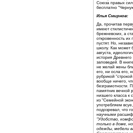
Союза правых сил
бесплатно "Черну
Илья Смирнов:
Да, прочитав перв
имеют стилистичес
брежневских, а с
откровенность их 
пустят. Но, незав
школу. Как может 
августа, идеологи
история Древнего 
заповедей. В книг
не желай жены бли
его, ни осла его, 
рубрикой "строкой
вообще ничего, чт
безграмотности. П
памятник вечной 
низшего класса к 
из "Семейной экон
употребляем всуе,
подозревал, что г
научными расшиф
"Удобство, комф
только в доме, н
одежды, мебели 