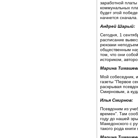
заработной платы
коммунальных плат
будет этой победе
начнется сначала.
Андрей Шарый:
Сегодня, 1 сентяб
расписание вывес
рюкзаки неподъемн
общественным нау
том, что они собо
историком, автор
Марина Тимашев
Мой собеседник, 
газеты "Первое се
раскрывая псевдо
Смирновым, а куд
Илья Смирнов:
Псевдоним из учеб
времен". Там сооб
году до нашей эр
Македонского с ру
такого рода книги
Марина Тимашев