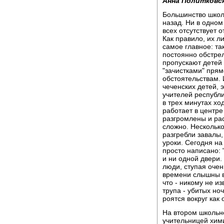
Анна Политковск
Большинство школь
назад. Ни в одном
всех отсутствует 
Как правило, их ли
самое главное: т
постоянно обстрел
пропускают детей 
"зачистками" прям
обстоятельствам. 
чеченских детей, 
учителей республи
в трех минутах хо
работает в центр
разгромлены и рас
сложно. Нескольк
разгребли завалы,
уроки. Сегодня н
просто написано: 
и ни одной двери.
люди, ступая очен
времени слышны в
что - никому не и
трупа - убитых но
роятся вокруг как
На втором школьно
учительницей хим