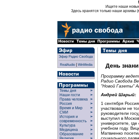
Ищите наши новы
Здесь хранятся только наши архивы (
Эфир Радио Свобода
|
День знани
RealAudio
WinMedia
Программу ведет
Радио Свобода Ве
"Новой Газеты" А
Темы дня
>
Андрей Шарый:
Наши гости
>
Права человека
>
1 сентября Россия
Россия
>
участвовали не то
Время и Мир
>
СМИ
>
руководители гос
История и
>
выступил в Моско
современность
>
университете, где
Культура
>
учебном году. Ви
Медицина
>
Матвиенко посети
Образование
>
социального разв
Религия
>