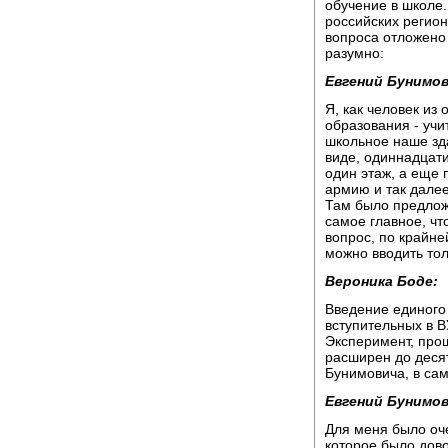
обучение в школе.
российских регион
вопроса отложено 
разумно:
Евгений Бунимов
Я, как человек из
образования - учи
школьное наше зда
виде, одиннадцати
один этаж, а еще 
армию и так далее
Там было предложе
самое главное, чт
вопрос, по крайне
можно вводить то
Вероника Боде:
Введение единого
вступительных в В
Эксперимент, прош
расширен до десят
Бунимовича, в са
Евгений Бунимов
Для меня было оч
которое было дово