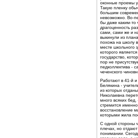
оконные проемы уж
Такую пленку обыч
большим современ
невозможно. Во-пе
бы даже каким-то 
драгоценность раз
сами, сами же и н
выкинули из плана
похожа на школу в
месте школьного з
которого является 
государство, котор
пор не присутству
педколлектива - 
чеченского чиновн
Работают в 41-й и
Белякина - учител
из которых отданы
Николаевна перет
много всяких бед,
стремится именно
восстановление м
которыми жила по
С одной стороны ч
плечах, но отдают
понимании. Сегодн