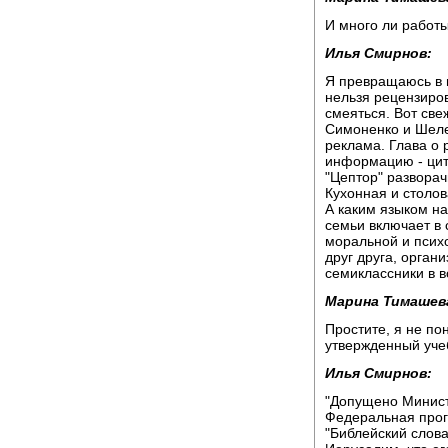
И много ли работ
Илья Смирнов:
Я превращаюсь в 
нельзя рецензиров
смеяться. Вот све
Симоненко и Шеле
реклама. Глава о
информацию - цит
"Цептор" разворач
Кухонная и столов
А каким языком на
семьи включает в 
моральной и псих
друг друга, орган
семиклассники в в
Марина Тимашев
Простите, я не по
утвержденный уче
Илья Смирнов:
"Допущено Минист
Федеральная прог
"Библейский слов