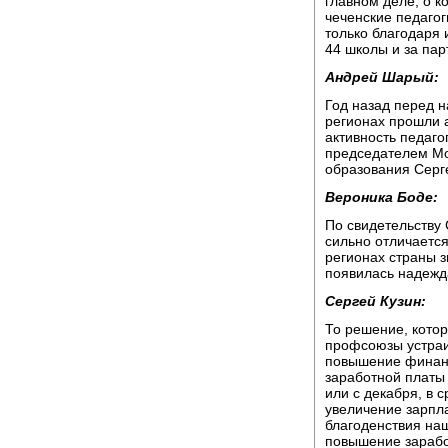
главном деле, о ко
чеченские педагог
только благодаря 
44 школы и за пар
Андрей Шарый:
Год назад перед н
регионах прошли а
активность педаго
председателем Мо
образования Серг
Вероника Боде:
По свидетельству
сильно отличается
регионах страны з
появилась надежд
Сергей Кузин:
То решение, кото
профсоюзы устраи
повышение финанс
заработной платы 
или с декабря, в 
увеличение зарпла
благоденствия на
повышение зарабо