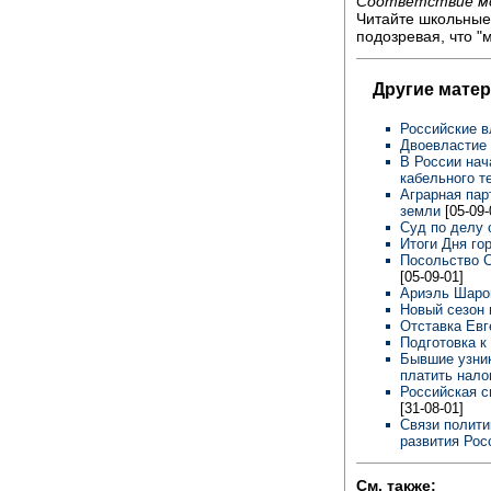
Соответствие м
Читайте школьные 
подозревая, что "м
Другие мате
Российские в
Двоевластие
В России на
кабельного т
Аграрная пар
земли
[05-09-
Суд по делу 
Итоги Дня го
Посольство С
[05-09-01]
Ариэль Шаро
Новый сезон
Отставка Ев
Подготовка к
Бывшие узник
платить нало
Российская с
[31-08-01]
Связи полити
развития Ро
См. также: