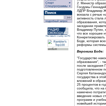
2. Министр образ
Спорт
>
Спецпрограммы
>
Госдумы Геннадий
ЛДПР Владимир Жи
вокзала с речью н
активность стала
подробный запрос
образования, кот
заседании правите
Владимир Путин, 
что все хорошее н
Поставьте ссылку на РС
Конкретизировать
Боде, которая вс
реформы системы 
Вероника Боде:
"Государство нак
образования", - т
после заседания Г
подготовленном п
Сергея Катанандо
государства в это
вложений в образ
25 процентов в г
сообщила, что на
намечено потрати
введение новых ст
программ и учебн
новейшей истории 