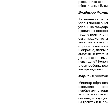
россиянина хорошо
обратилась к Вла
Владимир Филип
К сожалению, я хо
чтобы знания был
учебы, но государ
правильно оценено
трудно получить 
организационно-э
учившийся в якутс
- просто у его ма
и обратно, чтобы 
экзамен. В итоге 
детей с хорошими
невыгодно? Конеч
этому ребенку реа
несправедливо.
Мария Персанова
Министр образован
определенная форм
ноября или с перв
зарплата вузовско
считает, что доце
на грантах и внеб