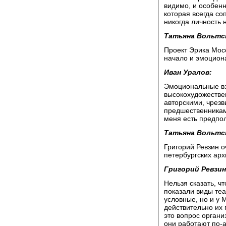
видимо, и особенн
которая всегда со
никогда личность 
Татьяна Вольтс
Проект Эрика Мосс
начало и эмоцион
Иван Уралов:
Эмоциональные вз
высокохудожестве
авторскими, чрезв
предшественникам
меня есть предпол
Татьяна Вольтс
Григорий Ревзин о
петербургских арх
Григорий Ревзин
Нельзя сказать, ч
показали виды теа
условные, но и у 
действительно их
это вопрос органи
они работают по-а