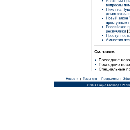
Анатолий При
вопросам по
Пикет на Пуш
демократичес
Новый закон 
преступным 
Российское п
республики
[
Преступность
Амнистия же
См. также:
Последние ново
Последние ново
Специальные п
Новости
Темы дня
Программы
Эфи
|
|
|
c 2004 Радио Свобода / Ради