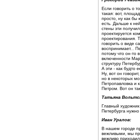
Если говорить о т
такая: вот, площа
просто, ну как бы 
есть. Дальше к ней
стены эти получил
проектируется ком
проектирования. Т
говорить о виде са
воспринимает... П
потому что он-то 
включенности Мар
структуру Петербу
А эти - как будто 
Ну, вот он говорит
но в некоторых мо
Петропавловка и к
Петром. Вот он та
Татьяна Вольтс
Главный художник 
Петербурга нужно
Иван Уралов:
В нашем городе пр
вежливыми, мы при
вежливо приходили