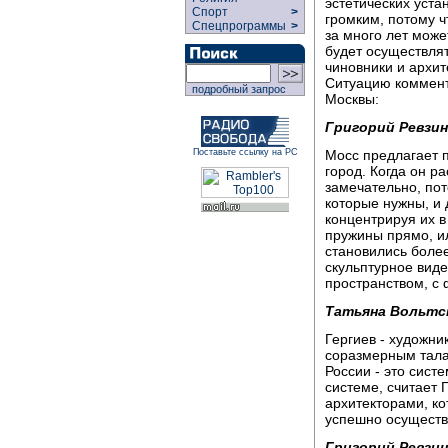
эстетических уст
Спорт
>
громким, потому 
Спецпрограммы
>
за много лет може
будет осуществля
чиновники и архит
Ситуацию комменти
подробный запрос
Москвы:
Григорий Ревзин
Мосс предлагает п
Поставьте ссылку на РС
город. Когда он р
замечательно, по
которые нужны, и 
концентрируя их в
пружины прямо, или
становились более
скульптурное виде
пространством, с 
Татьяна Вольтс
Гергиев - художн
соразмерным тала
России - это сист
системе, считает 
архитекторами, ко
успешно осуществ
Григорий Ревзин