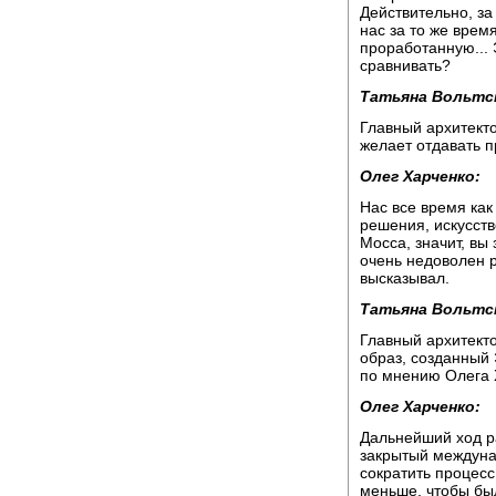
Действительно, з
нас за то же врем
проработанную... Э
сравнивать?
Татьяна Вольтс
Главный архитект
желает отдавать п
Олег Харченко:
Нас все время как 
решения, искусств
Мосса, значит, вы 
очень недоволен 
высказывал.
Татьяна Вольтс
Главный архитекто
образ, созданный 
по мнению Олега 
Олег Харченко:
Дальнейший ход ра
закрытый междуна
сократить процесс
меньше, чтобы бы