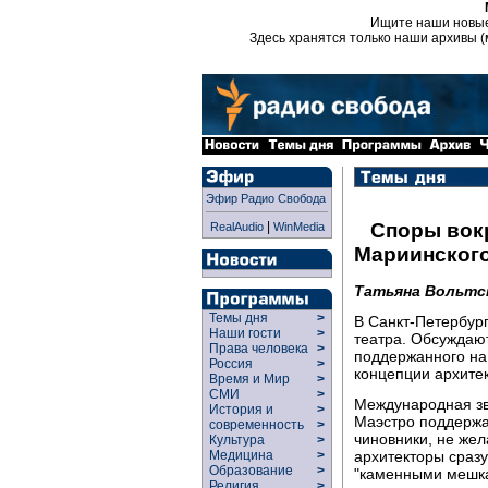
Ищите наши новы
Здесь хранятся только наши архивы (
Эфир Радио Свобода
|
Споры вокр
RealAudio
WinMedia
Мариинского
Татьяна Вольтс
Темы дня
>
В Санкт-Петербург
Наши гости
>
театра. Обсуждают
Права человека
>
поддержанного на
Россия
>
концепции архите
Время и Мир
>
СМИ
>
Международная зв
История и
>
Маэстро поддержал
современность
>
чиновники, не жел
Культура
>
архитекторы сраз
Медицина
>
Образование
>
"каменными мешка
Религия
>