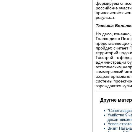
формируем список 
российские участн
привлечение очен
результат.
Татьяна Вольтс
Но дело, конечно,
Голландии в Пете
представляющих ц
пройдет, считает Г
территорий надо и
Госстрой - к фед
администрации буд
эстетическим неп
коммерческий инт
охарактеризовать 
системы проектиро
зарождаются куль
Другие мате
"Советизация
Убийство 9 ч
десантникам
Новая страте
Визит Натана