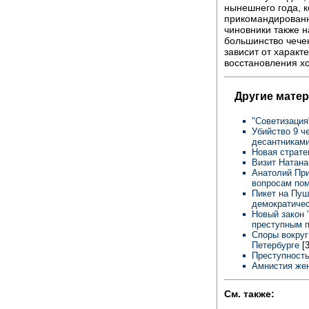
нынешнего года, к
прикомандированн
чиновники также н
большинство чечен
зависит от характ
восстановления хо
Другие мате
"Советизация
Убийство 9 ч
десантникам
Новая страте
Визит Натана
Анатолий При
вопросам по
Пикет на Пуш
демократичес
Новый закон 
преступным 
Споры вокруг
Петербурге
[
Преступность
Амнистия же
См. также: