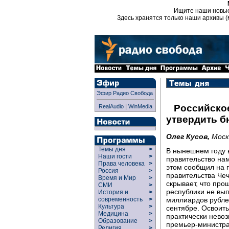
Ищите наши новы
Здесь хранятся только наши архивы (
Эфир Радио Свобода
|
Российско
RealAudio
WinMedia
утвердить б
Олег Кусов,
Моск
Темы дня
>
В нынешнем году 
Наши гости
>
правительство на
Права человека
>
этом сообщил на 
Россия
>
правительства Че
Время и Мир
>
скрывает, что пр
СМИ
>
республики не вы
История и
>
миллиардов рублей
современность
>
Культура
>
сентябре. Освоить
Медицина
>
практически невоз
Образование
>
премьер-министра
Религия
>