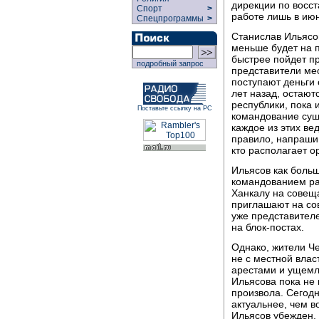
дирекции по восс
Спорт
>
работе лишь в ию
Спецпрограммы
>
Станислав Ильясо
меньше будет на 
быстрее пойдет п
подробный запрос
представители мес
поступают деньги 
лет назад, остаю
республики, пока 
Поставьте ссылку на РС
командование сущ
каждое из этих ве
правило, напрашив
кто располагает о
Ильясов как боль
командованием рас
Ханкалу на совеща
приглашают на со
уже представител
на блок-постах.
Однако, жители Ч
не с местной влас
арестами и ущемл
Ильясова пока не
произвола. Сегод
актуальнее, чем в
Ильясов убежден, 