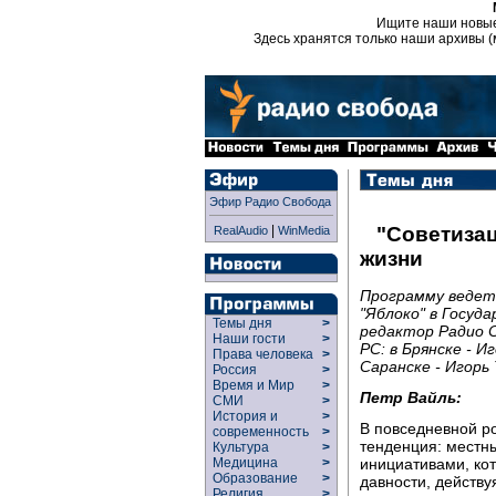
Ищите наши новы
Здесь хранятся только наши архивы (
Эфир Радио Свобода
|
"Советиза
RealAudio
WinMedia
жизни
Программу ведет
"Яблоко" в Госуд
Темы дня
>
редактор Радио 
Наши гости
>
РС: в Брянске - И
Права человека
>
Саранске - Игорь 
Россия
>
Время и Мир
>
Петр Вайль:
СМИ
>
История и
>
В повседневной р
современность
>
тенденция: местн
Культура
>
инициативами, ко
Медицина
>
Образование
>
давности, действу
Религия
>