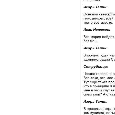
Игорь Телин:
Основой светског
чиновников своей
театр все вместе:
Иван Ненюков:
Вся мэрия пойдет.
без жен.
Игорь Телин:
Впрочем, идея на
администрации Са
Сотрудница:
Честно говоря, я в
Все-таки, это мое 
Тут еще такая про
что в принципе я в
мне в этом случае
спектакль? А отка
Игорь Телин:
В прошлые годы, к
коммунизма, повы