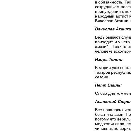
в обязанность. Та
сотрудникам посе
принуждении к пох
народный артист 
Вячеслав Акашкин
Вячеслав Акашки
Ведь бывают случаи
приходит, и у него
жизни"... Так что
человеке всколыхну
Игорь Телин:
В мэрии уже сост
театров республи
сезоне.
Петр Вайль:
Слово для коммен
Анатолий Стре
Все началось очен
богат и славен. 
потому что верил,
медвежья сила, с
чиновник не верит