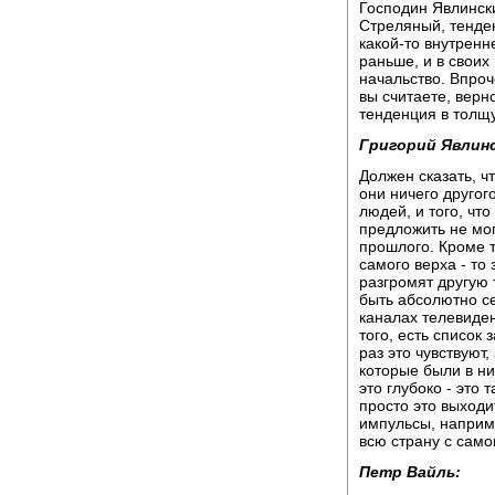
Господин Явлински
Стреляный, тенде
какой-то внутренн
раньше, и в свои
начальство. Впроч
вы считаете, верно
тенденция в толщ
Григорий Явлин
Должен сказать, чт
они ничего другог
людей, и того, чт
предложить не мог
прошлого. Кроме т
самого верха - то
разгромят другую 
быть абсолютно с
каналах телевиден
того, есть список 
раз это чувствуют,
которые были в ни
это глубоко - это 
просто это выходи
импульсы, наприм
всю страну с само
Петр Вайль: