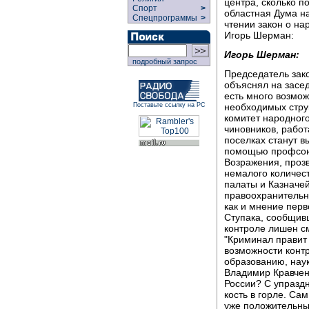
центра, сколько п
Спорт
>
областная Дума на
Спецпрограммы
>
чтении закон о на
Игорь Шерман:
Игорь Шерман:
подробный запрос
Председатель зак
объяснял на засе
есть много возмож
необходимых струк
Поставьте ссылку на РС
комитет народного
чиновников, работ
поселках станут в
помощью профсою
Возражения, проз
немалого количес
палаты и Казначе
правоохранительны
как и мнение перв
Ступака, сообщивш
контроле лишен см
"Криминал правит 
возможности контр
образованию, нау
Владимир Кравчен
России? С упраздн
кость в горле. Са
уже положительны