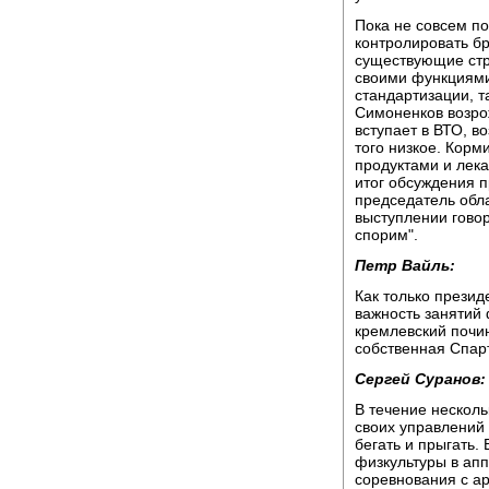
Пока не совсем по
контролировать б
существующие стр
своими функциями
стандартизации, 
Симоненков возрож
вступает в ВТО, в
того низкое. Кор
продуктами и лек
итог обсуждения п
председатель обл
выступлении говор
спорим".
Петр Вайль:
Как только презид
важность занятий 
кремлевский почин
собственная Спар
Сергей Суранов:
В течение несколь
своих управлений 
бегать и прыгать.
физкультуры в апп
соревнования с а