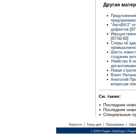
Другие мате
Предложения
предпринима
"АвтоВАЗ" от
дефектов
[07
Имущественн
[07-02-02]
Споры об ад
промышленно
Шесть извест
создании ант
Убийство 9 ч
десантникам
Новая страте
Визит Натана
Анатолий При
вопросам по
См. также:
Последние ново
Последние ново
Специальные п
Новости
Темы дня
Программы
Эфи
|
|
|
c 2004 Радио Свобода / Ради