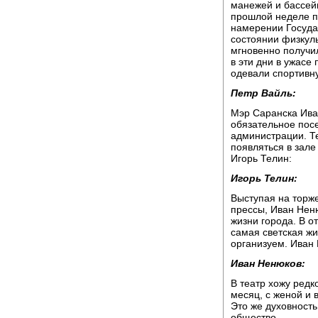
манежей и бассей
прошлой неделе п
намерении Государ
состоянии физкуль
мгновенно получи
в эти дни в ужасе
одевали спортивн
Петр Вайль:
Мэр Саранска Ива
обязательное пос
администрации. Т
появляться в зале
Игорь Телин:
Игорь Телин:
Выступая на торж
прессы, Иван Неню
жизни города. В о
самая светская жи
организуем. Иван
Иван Ненюков:
В театр хожу редко
месяц, с женой и 
Это же духовность
общество.