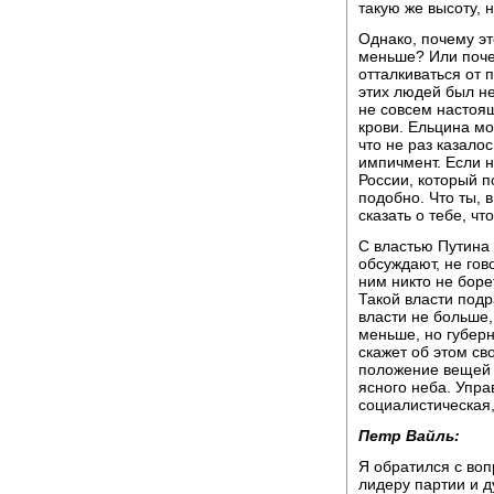
такую же высоту, 
Однако, почему э
меньше? Или почем
отталкиваться от 
этих людей был н
не совсем настоящ
крови. Ельцина мо
что не раз казалос
импичмент. Если н
России, который п
подобно. Что ты, 
сказать о тебе, чт
С властью Путина 
обсуждают, не гово
ним никто не боре
Такой власти подр
власти не больше,
меньше, но губерн
скажет об этом св
положение вещей д
ясного неба. Упра
социалистическая, 
Петр Вайль:
Я обратился с во
лидеру партии и 