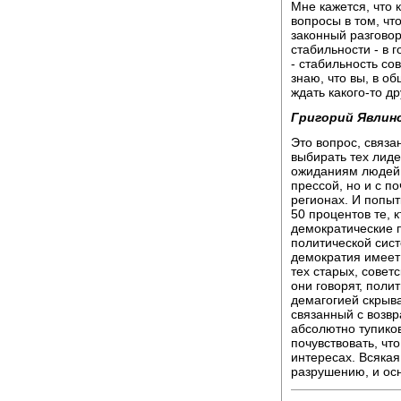
Мне кажется, что 
вопросы в том, что
законный разговор
стабильности - в 
- стабильность сов
знаю, что вы, в о
ждать какого-то д
Григорий Явлин
Это вопрос, связа
выбирать тех лиде
ожиданиям людей.
прессой, но и с п
регионах. И попыт
50 процентов те, к
демократические 
политической сис
демократия имеет
тех старых, совет
они говорят, полит
демагогией скрыва
связанный с возвр
абсолютно тупико
почувствовать, что
интересах. Всякая
разрушению, и осн