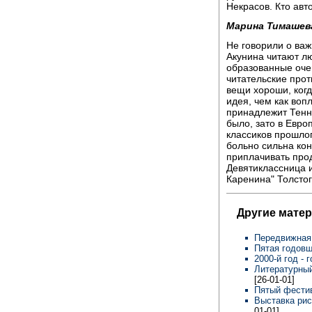
Некрасов. Кто авт
Марина Тимашев
Не говорили о важн
Акунина читают л
образованные очен
читательские прот
вещи хороши, когд
идея, чем как во
принадлежит Тенне
было, зато в Евро
классиков прошлог
больно сильна кон
приплачивать прод
Девятиклассница и
Каренина" Толсто
Другие мате
Передвижная
Пятая годов
2000-й год - 
Литературный
[26-01-01]
Пятый фести
Выставка рис
01-01]