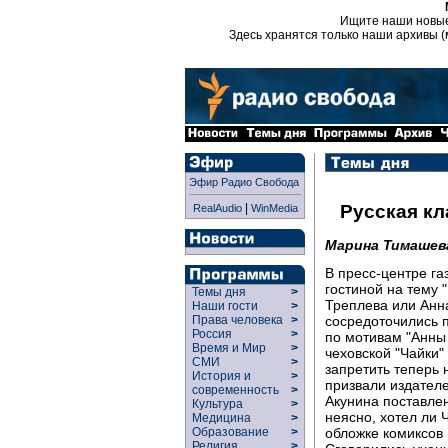
Ищите наши новы
Здесь хранятся только наши архивы (
Эфир Радио Свобода
|
Русская кл
RealAudio
WinMedia
Марина Тимашев
В пресс-центре га
гостиной на тему 
Темы дня
>
Треплева или Анн
Наши гости
>
сосредоточились 
Права человека
>
Россия
>
по мотивам "Анны
Время и Мир
>
чеховской "Чайки"
СМИ
>
запретить теперь н
История и
>
призвали издателе
современность
>
Акунина поставле
Культура
>
неясно, хотел ли 
Медицина
>
обложке комиксов 
Образование
>
Религия
>