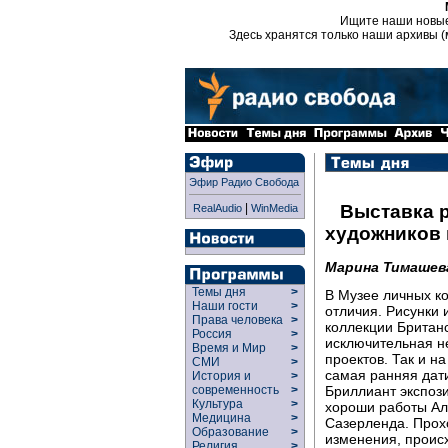
Ищите наши новы
Здесь хранятся только наши архивы (
Эфир Радио Свобода
|
Выставка р
RealAudio
WinMedia
художников 
Марина Тимашев
Темы дня
>
В Музее личных ко
Наши гости
>
отличия. Рисунки 
Права человека
>
коллекции Британс
Россия
>
исключительная не
Время и Мир
>
проектов. Так и н
СМИ
>
самая ранняя дати
История и
>
Бриллиант экспози
современность
>
Культура
>
хороши работы Ал
Медицина
>
Сазерленда. Прох
Образование
>
изменения, проис
Религия
>