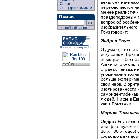
века: они начинаю
Спорт
>
переключаются на 
Спецпрограммы
>
менее реалистичны
правдоподобным п
вопрос об особенн
изобразительного 
подробный запрос
Роуз говорит:
Эндриа Роуз:
Поставьте ссылку на РС
Я думаю, что ест
искусством. Брита
немецкое - более 
Англичане очень п
странах пейзаж не
упоминаний войны.
больше эксперимен
свой нерв. В брит
изолированности 
самоидентификаци
людей. Нигде в Ев
как в Британии.
Марина Тимашев
Эндриа Роуз говор
или французского,
20-х - 30-х годов
сходство взглядов 