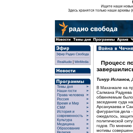
Ищите наши новы
Здесь хранятся только наши архивы (
Эфир Радио Свобода
|
Процесс по
RealAudio
WinMedia
завершилис
Тимур Исламов,
Темы дня
>
В Махачкале на п
Наши гости
>
Салмана Радуева 
Права человека
>
обвиняемым было 
Россия
>
заседание суда н
Время и Мир
>
Арcанукаева и Са
СМИ
>
фигурантов дела -
История и
>
ожидалось, защитн
современность
>
Культура
>
политической ситу
Медицина
>
годов. По мнению 
Образование
>
мотивы совершен
Религия
>