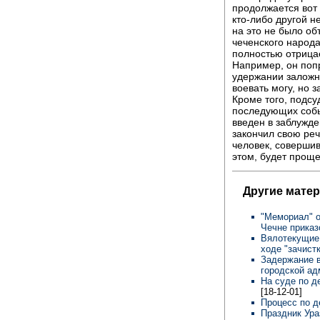
продолжается вот 
кто-либо другой н
на это не было об
чеченского народа
полностью отрица
Например, он попр
удержании заложни
воевать могу, но з
Кроме того, подсу
последующих собы
введен в заблужде
закончил свою реч
человек, соверши
этом, будет прощ
Другие мате
"Мемориал" о
Чечне приказ
Вялотекущие 
ходе "зачист
Задержание 
городской а
На суде по д
[18-12-01]
Процесс по д
Праздник Ур