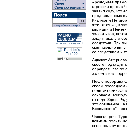
Арcанукаев прямо
Спорт
>
агрессии против Ч
Спецпрограммы
>
заявил суду, что 
предъявленных ему
Кизляре и Пятигор
жестокостью, в за
подробный запрос
милиции и Пензен
заложников, неза
защитника, эти об
следствия. При вы
Поставьте ссылку на РС
смягчающие вину Р
со следствием и т
Адвокат Атгериев
своего подзащитн
оправдать его по 
заложников, терро
После перерыва с
своем последнем 
политических заяв
основном, эпизоду
го года. Здесь Ра
это обвинение. "К
Всевышнего", - за
Часовая речь Тур
всякими политиче
свою родину проти