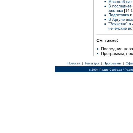
Масштабные "
В последнее 
жестоко
[14-1
Подготовка к
В Аргуне воз
"Зачистка" в
чеченские ис
См. также:
Последние ново
Программы, по
Новости
Темы дня
Программы
Эфи
|
|
|
c 2004 Радио Свобода / Ради