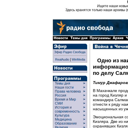
Ищите наши новы
Здесь хранятся только наши архивы (
Эфир Радио Свобода
|
Одно из н
RealAudio
WinMedia
информацио
по делу Сал
Тимур Джафаров
Темы дня
>
Наши гости
>
В Махачкале прод
Права человека
>
на город Кизляр и
Россия
>
командира Салман
Время и Мир
>
СМИ
>
отнести к ряду н
История и
>
насыщенных из уж
современность
>
Культура
>
Эмоциональная со
Медицина
>
Кизляра. Две из н
Образование
>
охранявших Кизляр
Религия
>