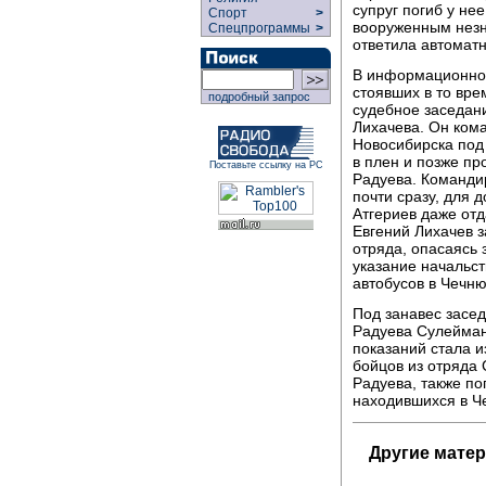
супруг погиб у не
Спорт
>
вооруженным незн
Спецпрограммы
>
ответила автоматн
В информационном
стоявших в то вре
подробный запрос
судебное заседан
Лихачева. Он ком
Новосибирска под
в плен и позже пр
Поставьте ссылку на РС
Радуева. Командир
почти сразу, для 
Атгериев даже отд
Евгений Лихачев 
отряда, опасаясь 
указание начальс
автобусов в Чечню
Под занавес засе
Радуева Сулейман,
показаний стала 
бойцов из отряда
Радуева, также п
находившихся в Ч
Другие мате