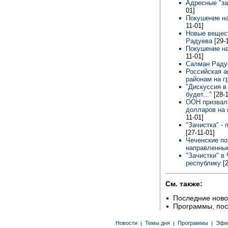
Адресные "за
01]
Покушение на
11-01]
Новые вещест
Радуева
[29-
Покушение на
11-01]
Салман Раду
Российская а
районам на г
"Дискуссия в
будет..."
[28-
ООН призвал
долларов на
11-01]
"Зачистка" -
[27-11-01]
Чеченские п
направленны
"Зачистки" в
республику
[
См. также:
Последние ново
Программы, по
Новости
Темы дня
Программы
Эфи
|
|
|