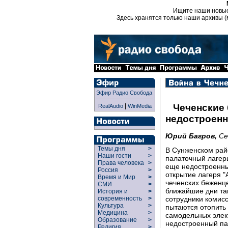
Ищите наши новы
Здесь хранятся только наши архивы (
Эфир Радио Свобода
|
Чеченские
RealAudio
WinMedia
недостроенн
Юрий Багров,
Се
Темы дня
>
В Сунженском рай
Наши гости
>
палаточный лагерь
Права человека
>
еще недостроенны
Россия
>
открытие лагеря "
Время и Мир
>
чеченских беженце
СМИ
>
ближайшие дни там
История и
>
сотрудники комис
современность
>
Культура
>
пытаются отопить
Медицина
>
самодельных элек
Образование
>
недостроенный па
Религия
>