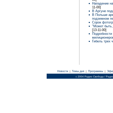
Нападение на
11-00]
В Аргуне по
В Польше аре
подземном п
Сорок фотог
"Может быть,
[13-11-00]
Подробности
милиционеров
Гибель трех 
Новости
Темы дня
Программы
Эфи
|
|
|
c 2004 Радио Свобода / Ради