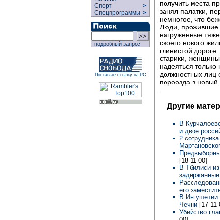
получить места пр
Спорт
>
занял палатки, пе
Спецпрограммы
>
немногое, что бе
Люди, прожившие 
нагруженные тяже
своего нового жи
подробный запрос
глинистой дороге.
старики, женщины,
надеяться только 
должностных лиц 
Поставьте ссылку на РС
переезда в новый 
Другие мате
В Курчалоевс
и двое росс
2 сотрудника
Мартановско
Предвыборные
[18-11-00]
В Тбилиси из
задержанные 
Расследовани
его замести
В Ингушетии 
Чечни
[17-11-
Убийство гла
00]