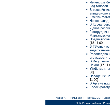
Чеченские бе
над головой.
В российских
эпидемиолог
Смерть Маго
Новое нападе
В Курчалоевс
и двое росс
2 сотрудника
Мартановско
Предвыборные
[18-11-00]
В Тбилиси из
задержанные 
Расследовани
его замести
В Ингушетии 
Чечни
[17-11-
Убийство гла
00]
Нападение на
11-00]
В Аргуне по
Сорок фотог
Новости
Темы дня
Программы
Эфи
|
|
|
c 2004 Радио Свобода / Ради