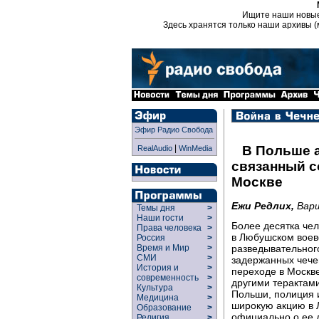
Ищите наши новы
Здесь хранятся только наши архивы (
Эфир Радио Свобода
|
В Польше а
RealAudio
WinMedia
связанный с
Москве
Ежи Редлих,
Вар
Темы дня
>
Наши гости
>
Более десятка чел
Права человека
>
в Любушском воев
Россия
>
разведывательног
Время и Мир
>
СМИ
>
задержанных чече
История и
>
переходе в Москве
современность
>
другими терактам
Культура
>
Польши, полиция и
Медицина
>
широкую акцию в Л
Образование
>
официально о ее д
Религия
>