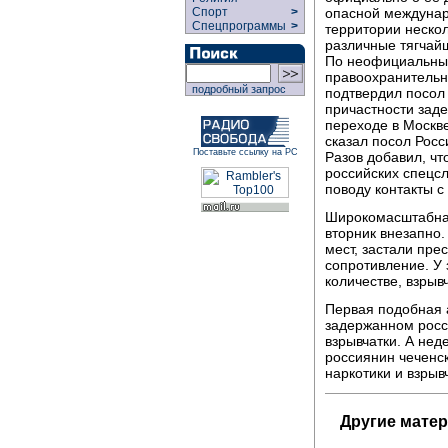
опасной междунар
Спорт
>
Спецпрограммы
>
территории нескол
различные тягчай
По неофициальным
правоохранительн
подробный запрос
подтвердил посол 
причастности заде
переходе в Москве
сказал посол Рос
Поставьте ссылку на РС
Разов добавил, ч
российских спецсл
поводу контакты с
Широкомасштабная
вторник внезапно.
мест, застали прес
сопротивление. У
количестве, взры
Первая подобная а
задержанном росс
взрывчатки. А не
россиянин чеченс
наркотики и взрыв
Другие мате