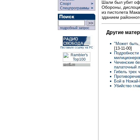
Шали был убит оф
Спорт
>
Обороны, дислоци
Спецпрограммы
>
из пистолета Мак
зданием районного
подробный запрос
Другие мате
"Может быть,
[13-11-00]
Поставьте ссылку на РС
Подробности
милиционеров
Чеченские б
палаточный 
Гибель трех 
Противоречив
Бой в Ножай
Убийство гла