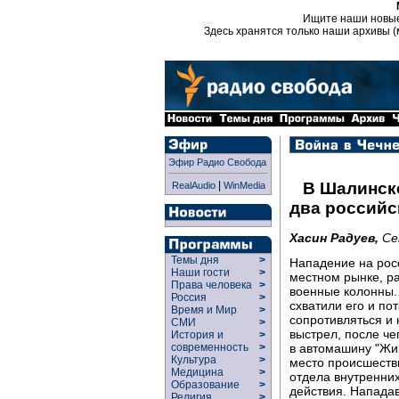
Ищите наши новы
Здесь хранятся только наши архивы (
Эфир Радио Свобода
|
В Шалинск
RealAudio
WinMedia
два россий
Хасин Радуев,
Се
Темы дня
>
Нападение на рос
Наши гости
>
местном рынке, р
Права человека
>
военные колонны.
Россия
>
схватили его и по
Время и Мир
>
сопротивляться и 
СМИ
>
выстрел, после че
История и
>
в автомашину "Жи
современность
>
Культура
>
место происшеств
Медицина
>
отдела внутренни
Образование
>
действия. Нападав
Религия
>