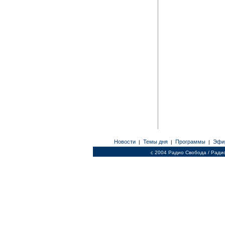
Новости
Темы дня
Программы
Эфи
|
|
|
c 2004 Радио Свобода / Ради