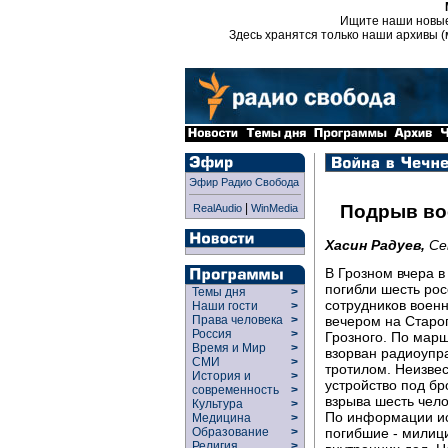
Ищите наши новы
Здесь хранятся только наши архивы (
Эфир Радио Свобода
|
Подрыв во
RealAudio
WinMedia
Хасин Радуев,
Се
В Грозном вчера в
погибли шесть ро
Темы дня
>
сотрудников воен
Наши гости
>
вечером на Старо
Права человека
>
Россия
>
Грозного. По мар
Время и Мир
>
взорван радиоупр
СМИ
>
тротилом. Неизве
История и
>
устройство под б
современность
>
взрыва шесть чело
Культура
>
По информации ис
Медицина
>
погибшие - милиц
Образование
>
Религия
>