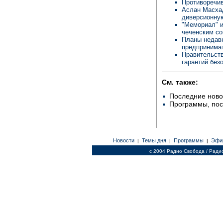
Противоречив
Аслан Масхад
диверсионну
"Мемориал" и
чеченским с
Планы недав
предпринима
Правительств
гарантий без
См. также:
Последние ново
Программы, по
Новости
Темы дня
Программы
Эфи
|
|
|
c 2004 Радио Свобода / Ради