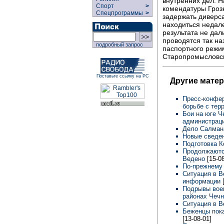
внутренних дел. 
Спорт
>
комендатуры Гроз
Спецпрограммы
>
задержать диверс
находиться недал
результата не дал
проводятся так на
подробный запрос
паспортного режи
Старопромысловс
Поставьте ссылку на РС
Другие мате
Пресс-конфе
борьбе с те
Бои на юге Ч
администрац
Дело Салман
Новые сведен
Подготовка К
Продолжаютс
Ведено
[15-0
По-прежнему
Ситуация в В
информации
Подрывы воен
районах Чеч
Ситуация в 
Беженцы пока
[13-08-01]