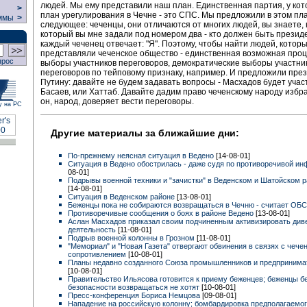
людей. Мы ему представили наш план. Единственная партия, у кот
>
план урегулирования в Чечне - это СПС. Мы предложили в этом пл
ммы
>
следующее: чеченцы, они отличаются от многих людей, вы знаете, 
который вы мне задали под номером два - кто должен быть презид
каждый чеченец отвечает: "Я". Поэтому, чтобы найти людей, котор
представляли чеченское общество - единственная возможная проц
прос
выборы участников переговоров, демократические выборы участни
переговоров по тейповому признаку, например. И предложили пре
Путину: давайте не будем задавать вопросы - Масхадов будет учас
Басаев, или Хаттаб. Давайте дадим право чеченскому народу избра
он, народ, доверяет вести переговоры.
у на РС
Другие материалы за ближайшие дни:
По-прежнему неясная ситуация в Ведено
[14-08-01]
Ситуация в Ведено обострилась - даже судя по противоречивой и
08-01]
Подрывы военной техники и "зачистки" в Веденском и Шатойском 
[14-08-01]
Ситуация в Веденском районе
[13-08-01]
Беженцы пока не собираются возвращаться в Чечню - считает ОБ
Противоречивые сообщения о боях в районе Ведено
[13-08-01]
Аслан Масхадов приказал своим подчиненным активизировать ди
деятельность
[11-08-01]
Подрыв военной колонны в Грозном
[11-08-01]
"Мемориал" и "Новая Газета" отвергают обвинения в связях с чече
сопротивлением
[10-08-01]
Планы недавно созданного Союза промышленников и предпринима
[10-08-01]
Правительство Ильясова готовится к приему беженцев; беженцы бе
безопасности возвращаться не хотят
[10-08-01]
Пресс-конференция Бориса Немцова
[09-08-01]
Нападение на российскую колонну; бомбардировка предполагаемо