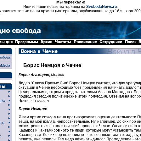
Мы переехали!
Ищите наши новые материалы на
SvobodaNews.ru
.
хранятся только наши архивы (материалы, опубликованные до 16 января 200
вобода
Борис Немцов о Чечне
nMedia
Карен Агамиров,
Москва:
Лидер "Союза Правых Сил" Борис Немцов считает, что для урегул
ситуации в Чечне необходимо "без промедления начинать диалог"
федеральным центром и представителями Аслана Масхадова. Бор
>
подводил сегодня политические итоги полугодия. Отвечая на вопро
>
Чечне, он сказал:
века
>
>
Борис Немцов:
р
>
>
Я вам прямо скажу: у меня противоречивая оценка деятельности П
>
вещи, на мой взгляд, непростительные. Ну, например, до сих пор он
сть
>
может решиться на политический процесс в Чечне. Он до сих пор ве
>
Кадыров и Гантамиров - это те люди, которые могут установить там
>
Казанцевым. До сих пор не понимает, что военные там всю задачу,
ие
>
решить, уже решили. Там надо начинать диалог. Промедление - это
>