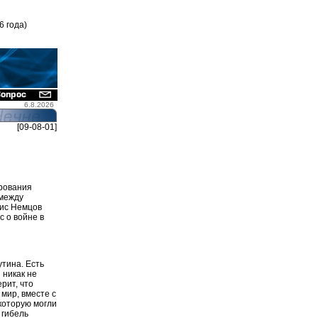
6 года)
6.8.2026
[09-08-01]
ирования
 между
ис Немцов
с о войне в
утина. Есть
 никак не
рит, что
 мир, вместе с
 которую могли
 гибель