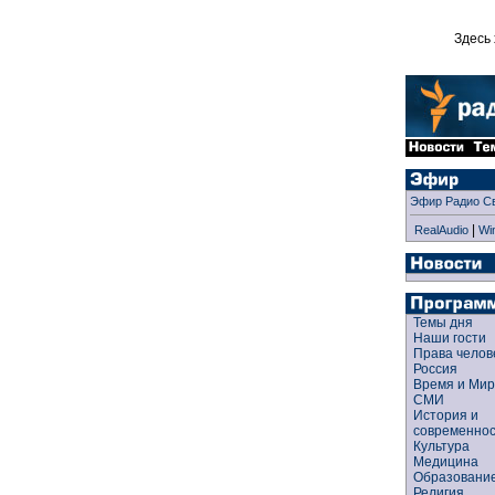
Здесь 
Эфир Радио С
|
RealAudio
Wi
Темы дня
Наши гости
Права чело
Россия
Время и Ми
СМИ
История и
современно
Культура
Медицина
Образован
Религия