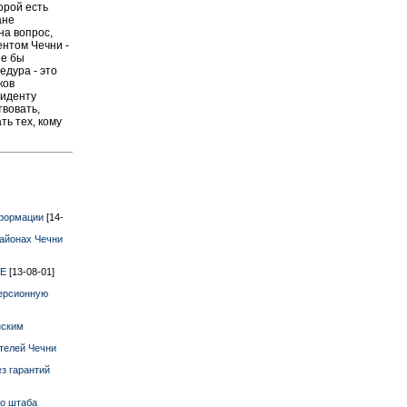
орой есть
ане
на вопрос,
ентом Чечни -
ые бы
едура - это
ков
зиденту
твовать,
ть тех, кому
нформации
[14-
районах Чечни
СЕ
[13-08-01]
версионную
нским
телей Чечни
з гарантий
го штаба