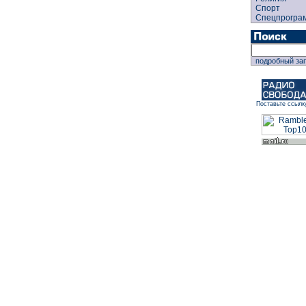
Спорт
Спецпрогра
подробный за
Поставьте ссылк