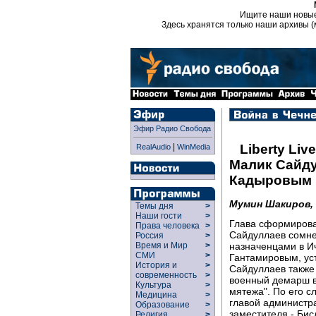
Ищите наши новы
Здесь хранятся только наши архивы (
Эфир Радио Свобода
|
Liberty Live
RealAudio
WinMedia
Малик Сайду
Кадыровым 
Мумин Шакиров,
Темы дня
>
Наши гости
>
Глава сформирова
Права человека
>
Сайдуллаев сомне
Россия
>
назначенцами в И
Время и Мир
>
СМИ
>
Гантамировым, ус
История и
>
Сайдуллаев также
современность
>
военный демарш в
Культура
>
мятежа". По его 
Медицина
>
главой администра
Образование
>
заместителя - Бис
Религия
>