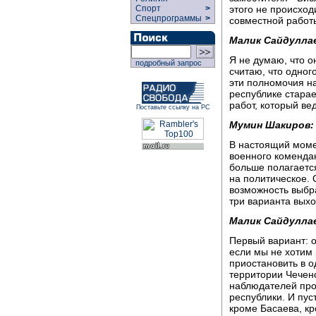
этого не происходи
Спорт
>
Спецпрограммы
>
совместной работы
Малик Сайдулла
Я не думаю, что о
подробный запрос
считаю, что одного
эти полномочия на
республике старае
работ, который вед
Поставьте ссылку на РС
Мумин Шакиров:
В настоящий моме
военного комендан
больше полагаетс
на политическое.
возможность выбра
три варианта выхо
Малик Сайдулла
Первый вариант: о
если мы не хотим 
приостановить в 
территории Чечен
наблюдателей про
республики. И пус
кроме Басаева, кр