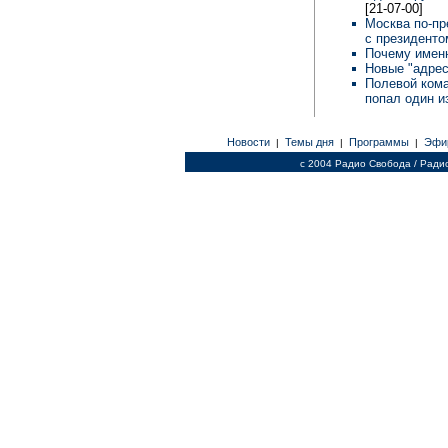
[21-07-00]
Москва по-пр
с президент
Почему именн
Новые "адрес
Полевой кома
попал один и
Новости
Темы дня
Программы
Эфи
|
|
|
c 2004 Радио Свобода / Ради