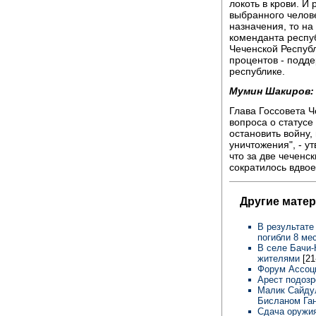
локоть в крови. И
выбранного челове
назначения, то на
коменданта респу
Чеченской Республ
процентов - подде
республике.
Мумин Шакиров:
Глава Госсовета Ч
вопроса о статусе
остановить войну,
уничтожения", - у
что за две чеченс
сократилось вдвое
Другие матер
В результате
погибли 8 ме
В селе Бачи-
жителями
[21
Форум Ассоци
Арест подозр
Малик Сайду
Бисланом Га
Сдача оружия