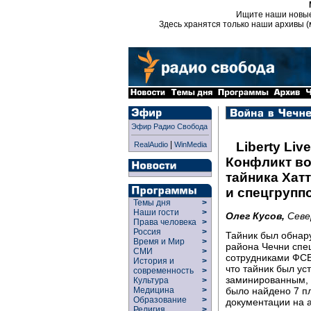
Ищите наши новы
Здесь хранятся только наши архивы (
Эфир Радио Свобода
|
Liberty Live
RealAudio
WinMedia
Конфликт во
тайника Хат
и спецгрупп
Темы дня
>
Наши гости
>
Олег Кусов,
Севе
Права человека
>
Россия
>
Тайник был обнар
Время и Мир
>
района Чечни спе
СМИ
>
сотрудниками ФСБ
История и
>
что тайник был ус
современность
>
заминированным, н
Культура
>
было найдено 7 п
Медицина
>
Образование
>
документации на а
Религия
>