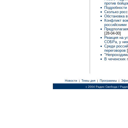
против бойцо
Подробности 
Сколько росс
Обстановка в
Конфликт вок
российскими 
Предполагае
[28-04-00]
Реакция на у
СОБРа, у них
Среди россий
переговоров
"Непроходима
В чеченских 
Новости
Темы дня
Программы
Эфи
|
|
|
c 2004 Радио Свобода / Ради