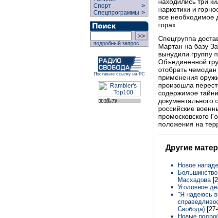
находились три к
Спорт
>
наркотики и горн
Спецпрограммы
>
все необходимое 
горах.
Спецгруппа достав
подробный запрос
Мартан на базу З
вынудили группу 
Объединенной гру
отобрать чемодан 
Поставьте ссылку на РС
применения оружи
произошла перестр
содержимое тайни
документального 
российские военн
промосковского Го
положения на тер
Другие матер
Новое нападе
Большинство 
Масхадова
[
Уголовное де
"Я надеюсь в
справедливос
Свобода)
[27
Новые подроб