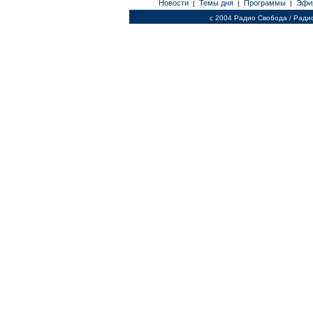
Новости
Темы дня
Программы
Эфи
|
|
|
c 2004 Радио Свобода / Ради