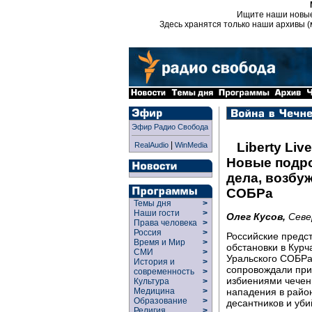
Ищите наши новы
Здесь хранятся только наши архивы (
Эфир Радио Свобода
|
Liberty Live
RealAudio
WinMedia
Новые подро
дела, возбу
СОБРа
Темы дня
>
Наши гости
>
Олег Кусов,
Севе
Права человека
>
Россия
>
Российские предст
Время и Мир
>
обстановки в Кур
СМИ
>
Уральского СОБРа
История и
>
сопровождали при
современность
>
избиениями чечен
Культура
>
нападения в райо
Медицина
>
Образование
>
десантников и уби
Религия
>