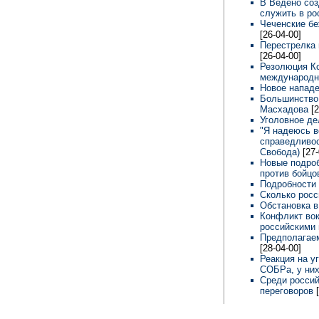
В Ведено соз
служить в ро
Чеченские б
[26-04-00]
Перестрелка 
[26-04-00]
Резолюция Ко
международн
Новое нападе
Большинство 
Масхадова
[
Уголовное де
"Я надеюсь в
справедливос
Свобода)
[27
Новые подроб
против бойцо
Подробности 
Сколько росс
Обстановка в
Конфликт вок
российскими 
Предполагае
[28-04-00]
Реакция на у
СОБРа, у них
Среди россий
переговоров