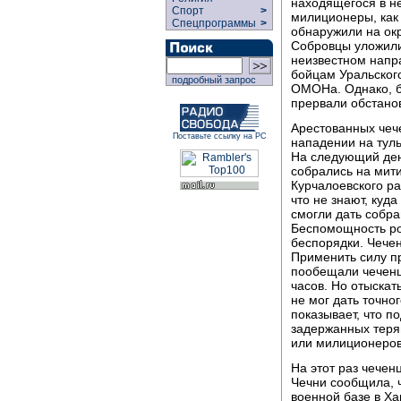
находящегося в н
Спорт
>
милиционеры, как
Спецпрограммы
>
обнаружили на ок
Собровцы уложили 
неизвестном напра
бойцам Уральског
подробный запрос
ОМОНа. Однако, 
прервали обстанов
Арестованных чеч
Поставьте ссылку на РС
нападении на туль
На следующий ден
собрались на мит
Курчалоевского р
что не знают, куд
смогли дать собр
Беспомощность ро
беспорядки. Чечен
Применить силу п
пообещали чеченц
часов. Но отыскат
не мог дать точно
показывает, что п
задержанных теряю
или милиционеров
На этот раз чечен
Чечни сообщила, 
военной базе в Ха