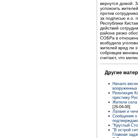
вернутся домой. З
успокоить жителей
против сотрудник
за подписью и.о. 
Республики Кистае
действий сотрудн
районе резко обос
СОБРа в отношени
возбудила уголовн
жителей вряд ли э
собровцев виновн
считают, что мил
Другие матер
Начало весен
вооруженных
Резолюция Ко
престижу Ро
Жители села 
[26-04-00]
Латвия и чеч
Сообщения о 
подтверждаю
"Круглый Сто
"В острой си
Главная задач