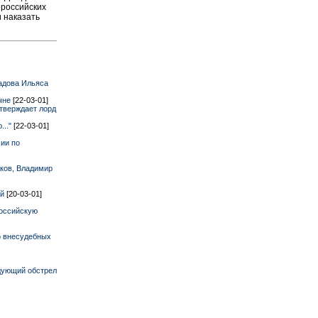
 российских
 наказать
адова Ильяса
ечне
[22-03-01]
утверждает лорд
.."
[22-03-01]
ии по
ков, Владимир
ей
[20-03-01]
российскую
о внесудебных
дующий обстрел