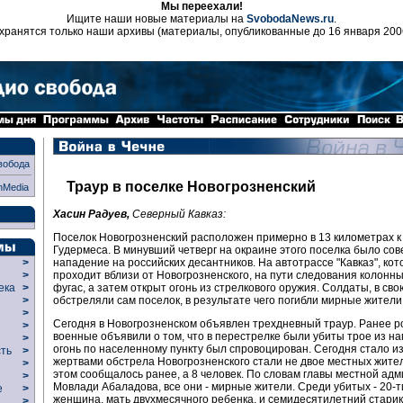
Мы переехали!
Ищите наши новые материалы на
SvobodaNews.ru
.
хранятся только наши архивы (материалы, опубликованные до 16 января 200
вобода
Траур в поселке Новогрозненский
nMedia
Хасин Радуев,
Северный Кавказ:
Поселок Новогрозненский расположен примерно в 13 километрах к 
Гудермеса. В минувший четверг на окраине этого поселка было со
нападение на российских десантников. На автотрассе "Кавказ", кот
>
проходит вблизи от Новогрозненского, на пути следования колонн
>
фугас, а затем открыт огонь из стрелкового оружия. Солдаты, в сво
века
>
обстреляли сам поселок, в результате чего погибли мирные жители
>
р
>
Сегодня в Новогрозненском объявлен трехдневный траур. Ранее р
>
военные объявили о том, что в перестрелке были убиты трое из н
>
огонь по населенному пункту был спровоцирован. Сегодня стало из
сть
>
жертвами обстрела Новогрозненского стали не двое местных жител
>
этом сообщалось ранее, а 8 человек. По словам главы местной ад
>
Мовлади Абаладова, все они - мирные жители. Среди убитых - 20-т
ие
>
женщина, мать двухмесячного ребенка, и семидесятилетний старик.
>