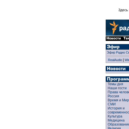
Здесь 
Эфир Радио С
|
RealAudio
Wi
Темы дня
Наши гости
Права чело
Россия
Время и Ми
СМИ
История и
современно
Культура
Медицина
Образован
Религия