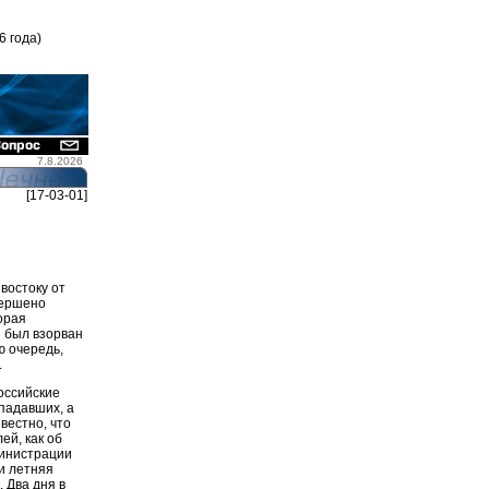
6 года)
7.8.2026
[17-03-01]
востоку от
вершено
орая
ы был взорван
ю очередь,
.
оссийские
ападавших, а
вестно, что
ей, как об
министрации
и летняя
 Два дня в