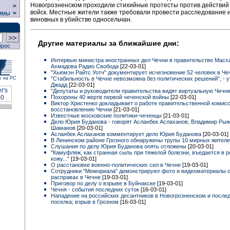
Новогрозненском проходили стихийные протесты против действий
>
войск. Местные жители также требовали провести расследование и
ммы
>
виновных в убийстве односельчан.
Другие материалы за ближайшие дни:
прос
Интервью министра иностранных дел Чечни в правительстве Масх
Ахмадова Радио Свобода
[22-03-01]
"Хьюмэн Райтс Уотч" документирует исчезновение 52 человек в Ч
"Стабильность в Чечне невозможна без политических решений", - 
у на РС
Джадд
[22-03-01]
"Депутаты и руководители правительства видят виртуальную Чечню.
Похороны 40 жертв первой чеченской войны
[22-03-01]
Виктор Христенко докладывает о работе правительственной комисс
восстановлению Чечни
[21-03-01]
Известные московские политики-чеченцы
[21-03-01]
Дело Юрия Буданова - говорят Асланбек Аслаханов, Владимир Рыж
Шаманов
[20-03-01]
Асланбек Аслаханов комментирует дело Юрия Буданова
[20-03-01]
В Ленинском районе Грозного обнаружены трупы 10 мирных жител
Слушания по делу Юрия Буданова опять отложены
[20-03-01]
"Камуфляж, как странная сыпь при тяжелой болезни, въедается в 
кожу..."
[19-03-01]
О расстановке военно-политических сил в Чечне
[19-03-01]
Сотрудники "Мемориала" демонстрируют фото и видеоматериалы 
расправах в Чечне
[19-03-01]
Приговор по делу о взрыве в Буйнакске
[19-03-01]
Чечня - события последних суток
[16-03-01]
Нападение на российских десантников в Новогрозненском и после
поселка; взрыв в Грозном
[16-03-01]