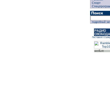
Спорт
Спецпрогра
подробный за
Поставьте ссылк