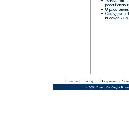
"Камуфляж, к
российскую к
О расстановк
Сотрудники 
внесудебных
Новости
Темы дня
Программы
Эфи
|
|
|
c 2004 Радио Свобода / Ради