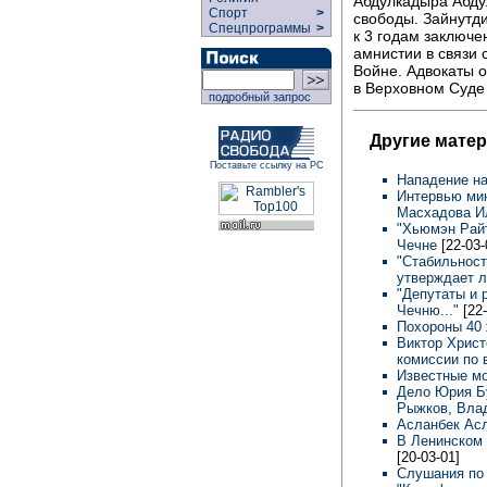
Абдулкадыра Абду
Спорт
>
свободы. Зайнутд
Спецпрограммы
>
к 3 годам заключе
амнистии в связи 
Войне. Адвокаты о
в Верховном Суде
подробный запрос
Другие мате
Поставьте ссылку на РС
Нападение на
Интервью мин
Масхадова И
"Хьюмэн Райт
Чечне
[22-03-
"Стабильност
утверждает 
"Депутаты и 
Чечню..."
[22
Похороны 40 
Виктор Христ
комиссии по
Известные м
Дело Юрия Бу
Рыжков, Вла
Асланбек Ас
В Ленинском 
[20-03-01]
Слушания по