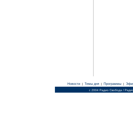
Новости
Темы дня
Программы
Эфи
|
|
|
c 2004 Радио Свобода / Ради