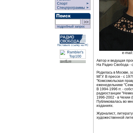
Спорт
>
Спецпрограммы
>
подробный запрос
Поставьте ссылку на РС
e-mail
Автор и ведущая пр
На Радио Свобода - с
Родилась в Москве, 
МГУ. В прессе - с 197
"Комсомольская правд
еженедельнике "Семь
В 1994-1996 гг. - со
радиостанции "Немец
1996-2002 - в Чехии (
Публиковалась во мн
изданиях.
Журналист, литерату
художественной лите