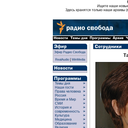
Ищите наши новы
Здесь хранятся только наши архивы (
Эфир Радио Свобода
Т
|
RealAudio
WinMedia
Темы дня
>
Наши гости
>
Права человека
>
Россия
>
Время и Мир
>
СМИ
>
История и
>
современность
>
Культура
>
Медицина
>
Образование
>
Религия
>