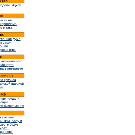
недели: Ицхак
ласти на
и проблема
го маяка
твенная дума
т закон,
ующий
рные игры
 музыкального
 Моцарта
на в интернете
ие кризиса
ранской ядерной
мы
ные неудачи,
ующие
их бизнесменов
 высоких
й. IBM, Sony и
вместе будут
ывать
оцессоры