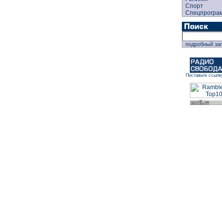
Спорт
Спецпрогра
подробный за
Поставьте ссылк