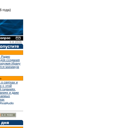
6 года)
6.8.2026
 Радио
 для создания
 оружия Ирану
тся минимум
 о святках и
х с этой
й гаданиях,
аниях и даже
ваемых
вах
RealAudio