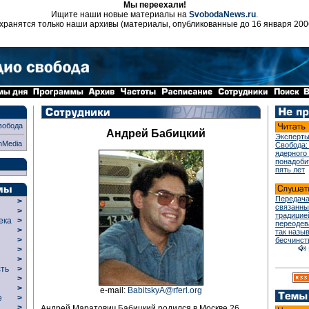
Мы переехали!
Ищите наши новые материалы на
SvobodaNews.ru
.
хранятся только наши архивы (материалы, опубликованные до 16 января 200
вобода
Андрей Бабицкий
Эксперты
nMedia
Свобода:
ядерного
понадоби
пять лет
Передача
>
связанны
>
традицие
века
>
переодев
>
так назы
р
>
бесчинст
>
>
сть
>
>
>
e-mail:
BabitskyA@rferl.org
ие
>
>
Андрей Маратович Бабицкий родился в Москве 26