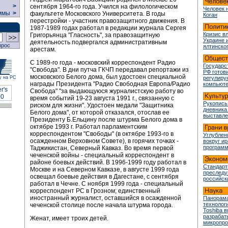
>
сентября 1964-го года. Учился на филологическом
Человек 
ммы
>
факультете Московского Университета. В годы
Коган
перестройки - участник правозащитного движения. В
1987-1989 годах работал в редакции журнала Сергея
Кризис в
Григорьянца "Гласность", за правозащитную
Украине 
деятельность подвергался административным
прос
ялтинско
арестам.
С 1989-го года - московский корреспондент Радио
Государс
"Свобода". В дни путча ГКЧП передавал репортажи из
РФ готови
московского Белого дома, был удостоен специальной
у на РС
регулир
награды Президента "Радио Свободная Европа/Радио
компьюте
Свобода" "за выдающуюся журналистскую работу во
время событий 19-23 августа 1991 г., связанную с
Рукопись
риском для жизни". Удостоен медали "Защитника
дневника
Белого дома", от которой отказался, отослав ее
выставле
Президенту Б.Ельцину после штурма Белого дома в
октябре 1993 г. Работал парламентским
корреспондентом "Свободы" (в октябре 1993-го в
Углублен
осажденном Верховном Совете), в горячих точках -
вокруг и
програм
Таджикистан, Северный Кавказ. Во время первой
чеченской войны - специальный корреспондент в
районе боевых действий. В 1996-1999 году работал в
Стандарт
Москве и на Северном Кавказе, в августе 1999 года
преслед
освещал боевые действия в Дагестане, с сентября
российск
работал в Чечне. С ноября 1999 года - специальный
корреспондент РС в Грозном; единственный
иностранный журналист, оставшийся в осажденной
Панорама
технологи
чеченской столице после начала штурма города.
Toshiba 
разрабат
Женат, имеет троих детей.
микропр