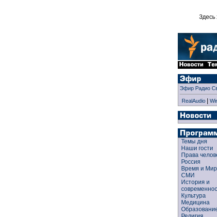
Здесь 
Эфир Радио С
|
RealAudio
Wi
Темы дня
Наши гости
Права чело
Россия
Время и Ми
СМИ
История и
современно
Культура
Медицина
Образован
Религия