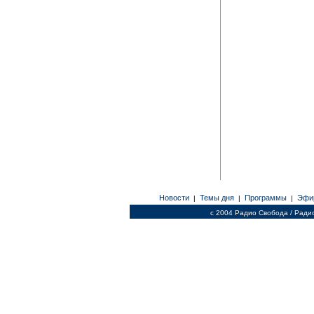
Новости
Темы дня
Программы
Эфи
|
|
|
c 2004 Радио Свобода / Ради