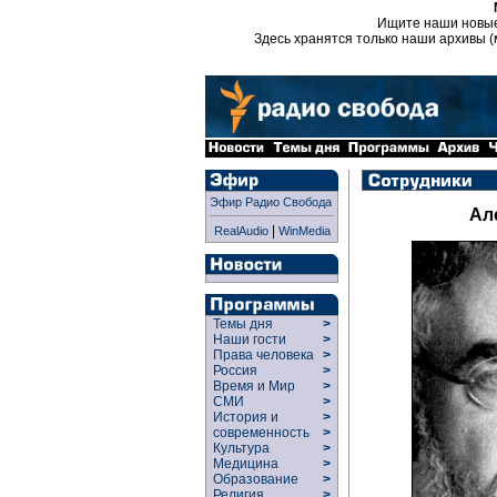
Ищите наши новы
Здесь хранятся только наши архивы (
Эфир Радио Свобода
Ал
|
RealAudio
WinMedia
Темы дня
>
Наши гости
>
Права человека
>
Россия
>
Время и Мир
>
СМИ
>
История и
>
современность
>
Культура
>
Медицина
>
Образование
>
Религия
>