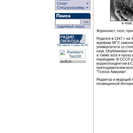
Спорт
>
Спецпрограммы
>
e-mail
подробный запрос
Журналист, поэт, пре
Родился в 1947 г. на
журфаке МГУ, законч
Поставьте ссылку на РС
университета со сте
наук. Опубликовал не
а также эссе и прозу
периодике. В СССР 
корреспондентом в С
преподавателем кол
"Голосе Америки".
Редактор и ведущий
посвященной Интерн