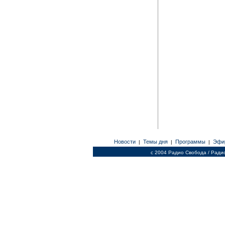
Новости
Темы дня
Программы
Эфи
|
|
|
c 2004 Радио Свобода / Ради