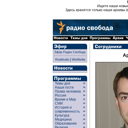
Ищите наши новы
Здесь хранятся только наши архивы (
Эфир Радио Свобода
А
|
RealAudio
WinMedia
Темы дня
>
Наши гости
>
Права человека
>
Россия
>
Время и Мир
>
СМИ
>
История и
>
современность
>
Культура
>
Медицина
>
Образование
>
Религия
>