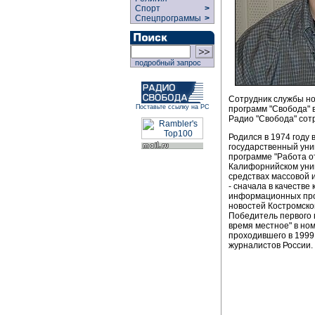
Спорт
>
Спецпрограммы
>
подробный запрос
Сотрудник службы но
Поставьте ссылку на РС
программ "Свобода" 
Радио "Свобода" сотр
Родился в 1974 году 
государственный уни
программе "Работа о
Калифорнийском унив
средствах массовой 
- сначала в качестве
информационных про
новостей Костромско
Победитель первого в
время местное" в но
проходившего в 1999
журналистов России.