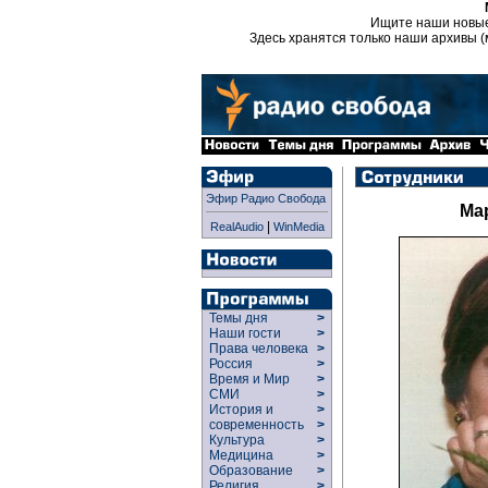
Ищите наши новы
Здесь хранятся только наши архивы (
Эфир Радио Свобода
Ма
|
RealAudio
WinMedia
Темы дня
>
Наши гости
>
Права человека
>
Россия
>
Время и Мир
>
СМИ
>
История и
>
современность
>
Культура
>
Медицина
>
Образование
>
Религия
>