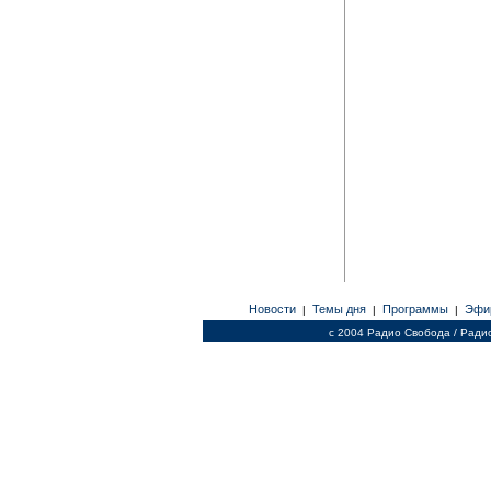
Новости
Темы дня
Программы
Эфи
|
|
|
c 2004 Радио Свобода / Ради