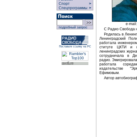
Спорт
>
Спецпрограммы
>
e-mail
подробный запрос
С Радио Свобода н
Родилась в Ленингр
Ленинградский Поли
работала инженером
ституте ЦКТИ и 
Поставьте ссылку на РС
ленинградских журна
сотрудничала в Де
радио. Эмигрировала 
работала соред
издательстве "Э
Ефимовым.
Автор автобиограф