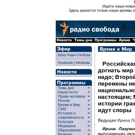
Ищите наши новы
Здесь хранятся только наши архивы (
Эфир Радио Свобода
|
Российска
RealAudio
WinMedia
догнать мир 
надо; Второ
перемены не 
Темы дня
>
национально
Наши гости
>
настоящем; 
Права человека
>
Россия
>
истории гра
Время и Мир
>
СМИ
>
идут споры
История и
>
современность
>
Ведущая
Ирина Л
Культура
>
Медицина
>
Ирина Лагуни
Образование
>
выпускающих легк
Религия
>