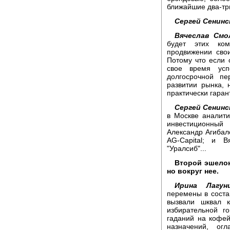
ближайшие два-три
Сергей Сенинс
Вячеслав Смо
будет этих ко
продвижении сво
Потому что если 
свое время усп
долгосрочной п
развитии рынка, 
практически гаран
Сергей Сенинс
в Москве аналити
инвестиционны
Александр Агибал
AG-Capital; и 
"Уралсиб"...
Второй эшелон
но вокруг нее.
Ирина Лагуни
перемены в соста
вызвали шквал 
избирательной г
гаданий на кофей
назначений, о