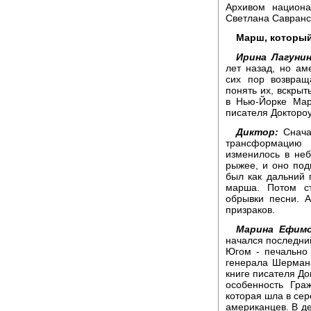
Архивом национа
Светлана Савранс
Марш, который
Ирина Лагунин
лет назад, но ам
сих пор возвращ
понять их, вскры
в Нью-Йорке Ма
писателя Доктороу
Диктор:
Сначал
трансформацию 
изменилось в неб
рыжее, и оно под
был как дальний 
марша. Потом ст
обрывки песни. 
призраков.
Марина Ефимо
начался последни
Югом - печально
генерала Шермана
книге писателя До
особенность Гра
которая шла в сер
американцев. В де