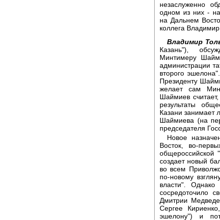
незаслуженно об
одном из них - н
на Дальнем Восто
коллега Владимир
Владимир Тол
Казань"), обсу
Минтимеру Шайми
администрации та
второго эшелона".
Президенту Шаймие
желает сам Мин
Шаймиев считает, 
результаты обще
Казани занимает л
Шаймиева (на пе
председателя Госс
Новое назначе
Восток, во-перв
общероссийской "
создает новый бал
во всем Приволж
по-новому взглян
власти". Однако
сосредоточило с
Дмитрии Медведе
Сергее Кириенко
эшелону") и по