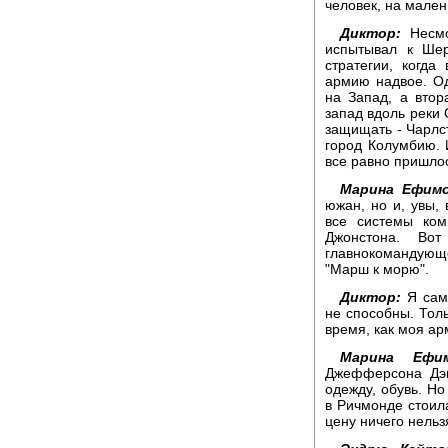
человек, на мален
Диктор:
Несмо
испытывал к Шер
стратегии, когд
армию надвое. О
на Запад, а вто
запад вдоль реки 
защищать - Чарлс
город Колумбию. 
все равно пришло
Марина Ефимо
южан, но и, увы,
все системы ко
Джонстона. Вот
главнокомандующ
"Марш к морю".
Диктор:
Я сам 
не способны. Толь
время, как моя ар
Марина Ефим
Джефферсона Дэв
одежду, обувь. Но
в Ричмонде стоила
цену ничего нельз