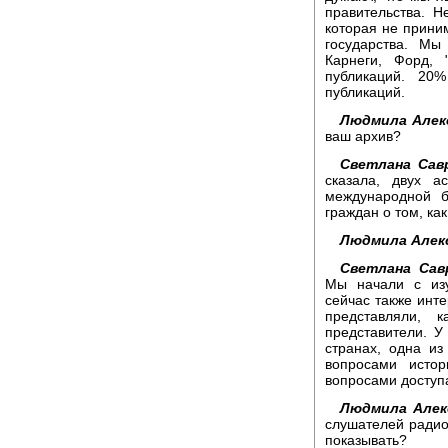
правительства. Н
которая не прини
государства. Мы
Карнеги, Форд, 
публикаций. 20
публикаций.
Людмила Алек
ваш архив?
Светлана Савр
сказала, двух а
международной б
граждан о том, ка
Людмила Алек
Светлана Сав
Мы начали с изу
сейчас также инт
представляли,
представители. У
странах, одна и
вопросами исто
вопросами доступ
Людмила Алек
слушателей радио
показывать?