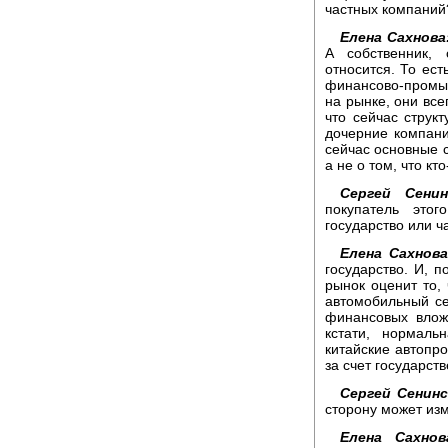
частных компаний?
Елена Сахнова
А собственник,
относится. То ест
финансово-промыш
на рынке, они все
что сейчас структ
дочерние компани
сейчас основные с
а не о том, что кт
Сергей Сенин
покупатель это
государство или 
Елена Сахнова
государство. И, п
рынок оценит то,
автомобильный се
финансовых влож
кстати, нормаль
китайские автопр
за счет государст
Сергей Сенинс
сторону может из
Елена Сахнов