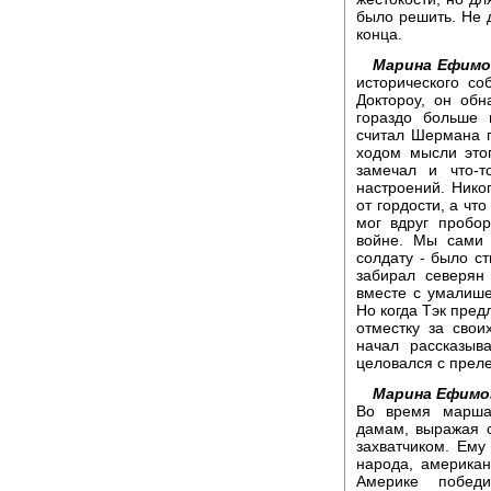
было решить. Не д
конца.
Марина Ефимо
исторического со
Доктороу, он обн
гораздо больше 
считал Шермана г
ходом мысли это
замечал и что-
настроений. Никог
от гордости, а чт
мог вдруг пробо
войне. Мы сами 
солдату - было ст
забирал северян
вместе с умалише
Но когда Тэк пре
отместку за свои
начал рассказыв
целовался с прел
Марина Ефимо
Во время марша
дамам, выражая с
захватчиком. Ему
народа, американ
Америке побед