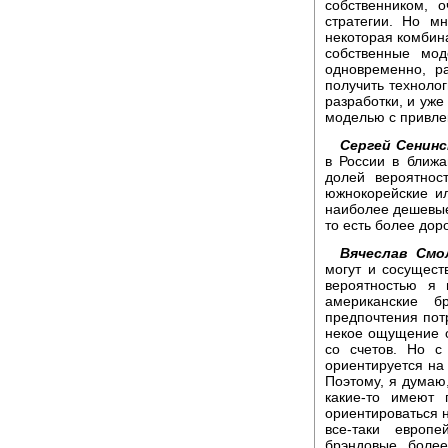
собственником, 
стратегии. Но м
некоторая комбин
собственные мо
одновременно, р
получить технолог
разработки, и уже
моделью с привле
Сергей Сенинс
в России в ближ
долей вероятнос
южнокорейские ил
наиболее дешевые
то есть более дор
Вячеслав Смо
могут и сосущест
вероятностью я 
американские б
предпочтения пот
некое ощущение от
со счетов. Но с
ориентируется на
Поэтому, я думаю,
какие-то имеют 
ориентироваться н
все-таки европ
брэндовые, более