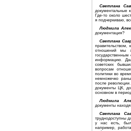
Светлана Сав
документальные к
Где-то около шес
я подчеркиваю, вс
Людмила Алек
документация?
Светлана Савр
правительством,
отношений мы х
государственным 
информацию. Дал
советских бывш
вопросам отнош
политики во врем
немножечко рань
после революции.
документы ЦК, до
основном в перио
Людмила Алек
документы находя
Светлана Сав
труднодоступны дл
у нас есть, бы
например, работ