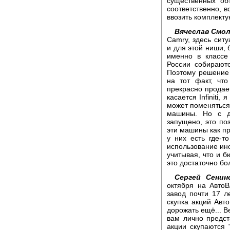
существенных объ
соответственно, в
ввозить комплект
Вячеслав Смол
Camry, здесь сит
и для этой ниши, 
именно в классе
России собирают
Поэтому решение 
на тот факт, чт
прекрасно продае
касается Infiniti
может поменяться и
машины. Но с др
запущено, это по
эти машины как пр
у них есть где-
использование ин
учитывая, что и б
это достаточно бо
Сергей Сенин
октября на Авто
завод почти 17 
скупка акций Ав
дорожать ещё... Ве
вам лично предс
акции скупаются 