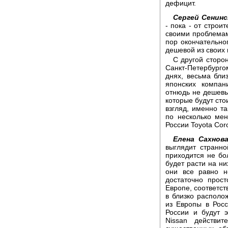
дефицит.
Сергей Сенинс
- пока - от строи
своими проблемам
пор окончательно
дешевой из своих
C другой сторон
Санкт-Петербургом
днях, весьма бли
японских компан
отнюдь не дешевые:
которые будут сто
взгляд, именно т
по несколько ме
России Toyota Coro
Елена Сахнова
выглядит странно
приходится не бо
будет расти на ни
они все равно н
достаточно прост
Европе, соответст
в близко располож
из Европы в Росс
России и будут 
Nissan действит