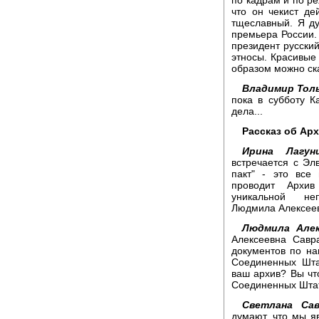
что он чекист де
тщеславный. Я ду
премьера России. 
президент русский
этносы. Красивые 
образом можно ска
Владимир Тол
пока в субботу К
дела...
Рассказ об Ар
Ирина Лагуни
встречается с Эл
пакт" - это все
проводит Архи
уникальной неп
Людмила Алексее
Людмила Алек
Алексеевна Савр
документов по на
Соединенных Шта
ваш архив? Вы чт
Соединенных Шта
Светлана Сав
думают, что мы я