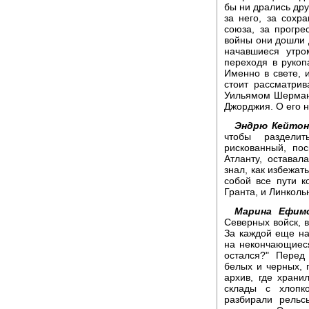
бы ни дрались дру
за него, за сохр
союза, за прогре
войны они дошли д
начавшиеся утро
переходя в рукоп
Именно в свете, 
стоит рассматри
Уильямом Шерман
Джорджия. О его 
Эндрю Кейтон
чтобы раздели
рискованный, по
Атланту, остава
знал, как избежат
собой все пути 
Гранта, и Линколь
Марина Ефимо
Северных войск, 
За каждой еще на
на некончающиеся
остался?" Перед
белых и черных, 
архив, где хран
склады с хлопк
разбирали рельс