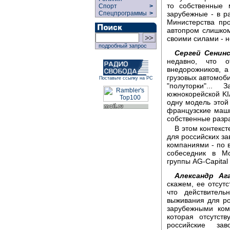
то собственные 
Спорт
>
зарубежные - в р
Спецпрограммы
>
Министерства пр
автопром слишком
своими силами - н
подробный запрос
Сергей Сенинс
недавно, что о
внедорожников, а
грузовых автомоби
Поставьте ссылку на РС
"полуторки"...
южнокорейской KI
одну модель этой
французские маш
собственные разра
В этом контекст
для российских з
компаниями - по 
собеседник в М
группы AG-Capital
Александр Аг
скажем, ее отсутс
что действител
выживания для ро
зарубежными ком
которая отсутст
российские за