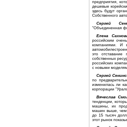
предприятия, кот
дешевые корейски
здесь будут орг
Собственного авто
Сергей Сени
"Объединенная фи
Елена Сахнов
российским очен
компаниями. И 
автомобилестроен
это отставание 
собственных ресур
российских компа
с новыми моделями
Сергей Сенинс
по предваритель
изменилась ли ка
корпорации "Урал
Вячеслав Смо
тенденции, которы
машины, их прод
машин выше, чем,
до 15 тысяч долл
этот рынок показ