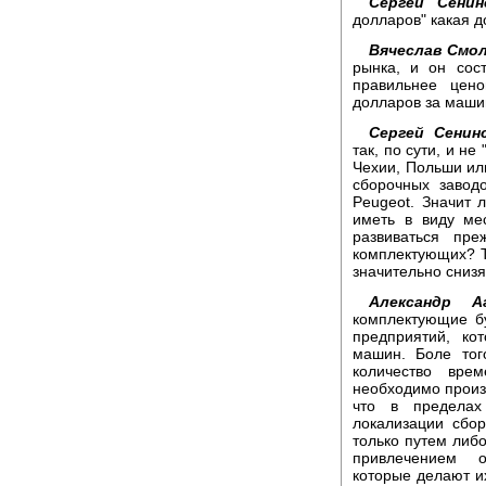
Сергей Сенин
долларов" какая д
Вячеслав Смол
рынка, и он сос
правильнее цено
долларов за маши
Сергей Сенинс
так, по сути, и не
Чехии, Польши или
сборочных заводо
Peugeot. Значит 
иметь в виду ме
развиваться пр
комплектующих? Т
значительно снизя
Александр Аг
комплектующие б
предприятий, ко
машин. Боле тог
количество вре
необходимо произ
что в пределах
локализации сбо
только путем либ
привлечением о
которые делают и