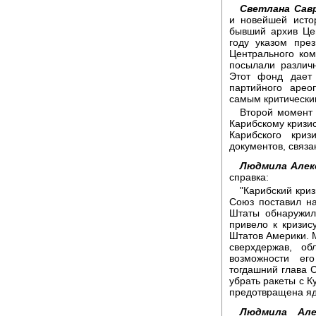
Светлана Савр
и новейшей исто
бывший архив Це
году указом пре
Центрального ком
посылали различ
Этот фонд дает 
партийного арео
самым критически
Второй момент 
Карибскому кризис
Карибского кри
документов, связа
Людмила Алек
справка:
"Карибский криз
Союз поставил н
Штаты обнаружил
привело к кризи
Штатов Америки. М
сверхдержав, о
возможности ег
тогдашний глава 
убрать ракеты с 
предотвращена яд
Людмила Алек