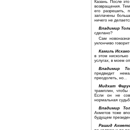
Казань. После это
возвращения. Тем
его разрешить, 
заплачены больши
ничего не делается
Владимир Тол
сделано?
Сам новоназна
уклончиво говорит
Камиль Исхако
в этом нисколько
услугах, в моем оп
Владимир То
предвидит нема
преодолеть, но...
Мидхат Фару
трамплин, чтобы 
Если он не сов
нормальная судьб
Владимир Тол
Ахметов тоже впо
будущем президен
Рашид Ахмето
по кадрам и по ре