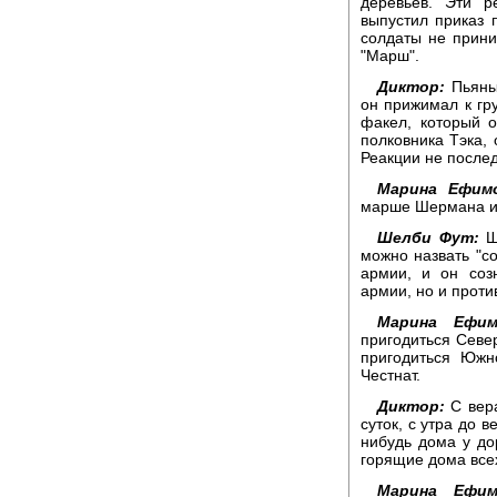
деревьев. Эти р
выпустил приказ 
солдаты не прини
"Марш".
Диктор:
Пьяный
он прижимал к гр
факел, который о
полковника Тэка, 
Реакции не послед
Марина Ефимо
марше Шермана ис
Шелби Фут:
Ше
можно назвать "с
армии, и он соз
армии, но и проти
Марина Ефим
пригодиться Севе
пригодиться Южн
Честнат.
Диктор:
С вера
суток, с утра до 
нибудь дома у до
горящие дома все
Марина Ефим