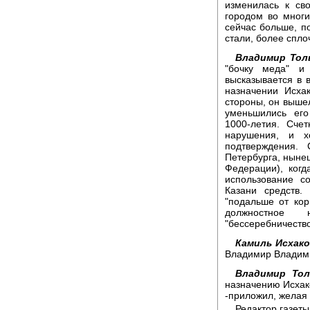
изменилась к св
городом во многи
сейчас больше, п
стали, более спл
Владимир Тол
"бочку меда" и 
высказывается в 
назначении Исхак
стороны, он выше
уменьшились его
1000-летия. Сче
нарушения, и х
подтверждения.
Петербурга, ныне
Федерации), когд
использование с
Казани средств.
"подальше от ко
должностное 
"бессеребничеств
Камиль Исхако
Владимир Владими
Владимир Тол
назначению Исхак
-приложил, желая 
Редактор газет