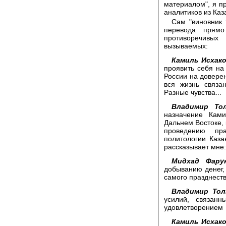
материалом", я п
аналитиков из Каз
Сам "виновник 
перевода прямо
противоречивы
вызываемых:
Камиль Исхако
проявить себя на
России на доверен
вся жизнь связа
Разные чувства...
Владимир Тол
назначение Ками
Дальнем Востоке, 
проведению пра
политологии Каз
рассказывает мне:
Мидхад Фару
добыванию денег, 
самого празднеств
Владимир Тол
усилий, связан
удовлетворением
Камиль Исхако