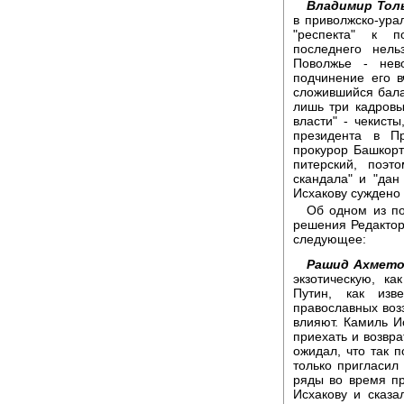
Владимир Тол
в приволжско-ура
"респекта" к п
последнего нель
Поволжье - нев
подчинение его 
сложившийся балан
лишь три кадровы
власти" - чекист
президента в П
прокурор Башкор
питерский, поэт
скандала" и "дан
Исхакову суждено "
Об одном из по
решения Редактор
следующее:
Рашид Ахмето
экзотическую, к
Путин, как изв
православных воз
влияют. Камиль И
приехать и возвра
ожидал, что так 
только пригласил 
ряды во время пр
Исхакову и сказа