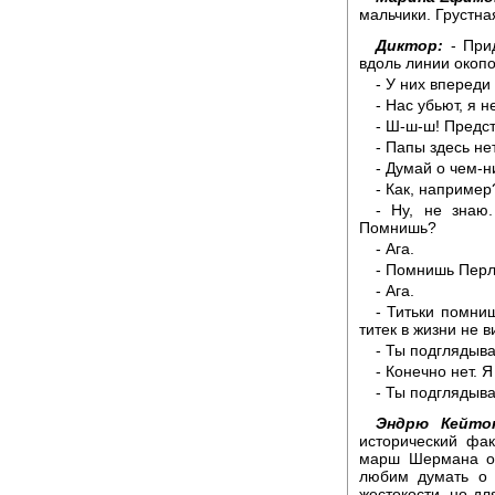
мальчики. Грустна
Диктор:
- Прид
вдоль линии окопо
- У них впереди
- Нас убьют, я н
- Ш-ш-ш! Предст
- Папы здесь нет
- Думай о чем-н
- Как, например
- Ну, не знаю
Помнишь?
- Ага.
- Помнишь Перл
- Ага.
- Титьки помниш
титек в жизни не 
- Ты подглядыв
- Конечно нет. 
- Ты подглядыва
Эндрю Кейто
исторический фа
марш Шермана от
любим думать о 
жестокости, но д