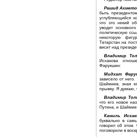
Рашид Ахмето
быть президенто
углубляющийся к
что это некий о
уводит основного
политическую ссыл
некоторую фигу
Татарстан на пост
висит над презид
Владимир Тол
Исхакова отнош
Фарукшин:
Мидхат Фару
зависело от него.
Шаймиев, зная ег
прыжку. Я думаю, 
Владимир Тол
что его новое на
Путина, и Шаймиев
Камиль Исхак
буквально в сам
говорил об этом.
поговорили в воск