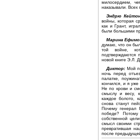
милосердием, че
наказывали. Всех 
Эндрю Кейтон
войны, которая с
как и Грант, игр
были большими пр
Марина Ефимо
думаю, что он бы
той войне, ко
подтверждаются 
новой книге Э.Л. 
Диктор:
Мой по
ночь перед отъе
палатке, поужин
кончился, и я уже
Не по крови и см
смыслу и весу, 
каждое болото, к
снова станут пе
Почему генерал 
победе? Потому
собственной цели
смысл своими стр
превратившая наш
после предыдущей