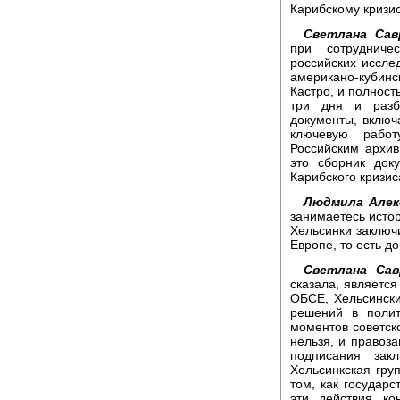
Карибскому кризи
Светлана Сав
при сотрудниче
российских иссл
американо-кубин
Кастро, и полност
три дня и разб
документы, включ
ключевую рабо
Российским архи
это сборник док
Карибского кризис
Людмила Алек
занимаетесь исто
Хельсинки заключи
Европе, то есть 
Светлана Сав
сказала, являетс
ОБСЕ, Хельсински
решений в полит
моментов советско
нельзя, и правоза
подписания зак
Хельсинкская гру
том, как государс
эти действия ко