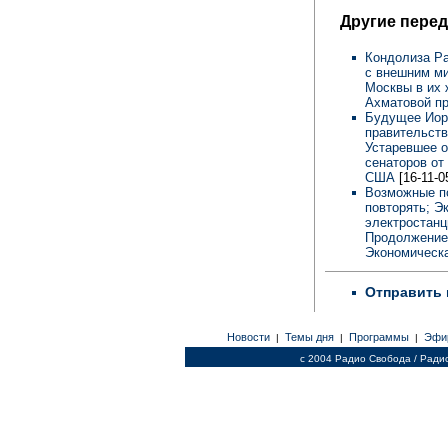
Другие перед
Кондолиза Ра
с внешним ми
Москвы в их 
Ахматовой пр
Будущее Иорд
правительств
Устаревшее о
сенаторов от
США
[16-11-0
Возможные по
повторять; Э
электростанц
Продолжение 
Экономическа
Отправить 
Новости
Темы дня
Программы
Эфи
|
|
|
c 2004 Радио Свобода / Ради