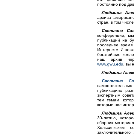
постоянно под да
Людмила Алек
архива американ
стран, в том числе
Светлана Сав
конференции, мы
публикаций на б
последнее время 
Интернете. И пожа
богатейшие колл
наш архив чер
www.gwu.edu
, вы 
Людмила Алек
Светлана Сав
самостоятельны
публикациях раз
экспертным сове
тем темам, кото
которые нас интер
Людмила Алек
30-летию, котор
сборник материа
Хельсинкским с
заключительного