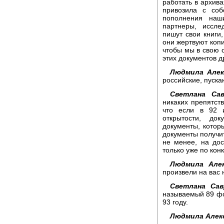
работать в архива
привозила с соб
пополнения наш
партнеры, иссле
пишут свои книги,
они жертвуют копи
чтобы мы в свою 
этих документов 
Людмила Алек
российские, пуска
Светлана Сав
никаких препятств
что если в 92 
открытости, до
документы, котор
документы получит
не менее, на дос
только уже по кон
Людмила Алек
произвели на вас
Светлана Сав
называемый 89 фо
93 году.
Людмила Алек