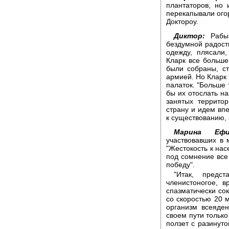
плантаторов, но
перекапывали ого
Доктороу.
Диктор:
Рабы,
бездумной радост
одежду, плясали,
Кларк все больше
были собраны, ст
армией. Но Кларк 
палаток. "Больше 
бы их отослать на
занятых террито
страну и идем вп
к существованию, 
Марина Ефи
участвовавших в 
"Жестокость к нас
под сомнение все
победу".
"Итак, предст
членистоногое, в
спазматически со
со скоростью 20 
организм всеяде
своем пути только
ползет с разинуто