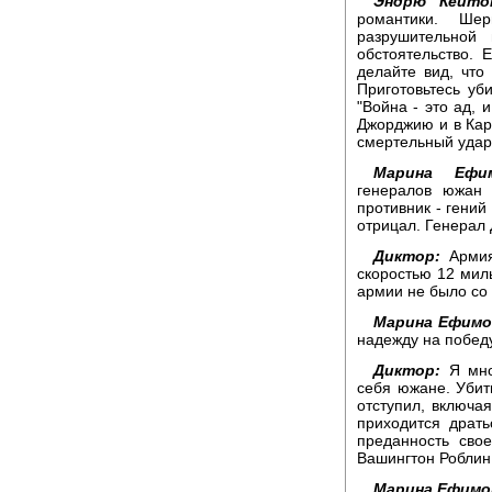
Эндрю Кейто
романтики. Ше
разрушительной
обстоятельство. 
делайте вид, что 
Приготовьтесь уб
"Война - это ад, 
Джорджию и в Каро
смертельный удар 
Марина Ефим
генералов южан 
противник - гений
отрицал. Генерал
Диктор:
Армия
скоростью 12 миль
армии не было со
Марина Ефимо
надежду на победу
Диктор:
Я мног
себя южане. Убит
отступил, включая
приходится драт
преданность сво
Вашингтон Роблин
Марина Ефимо