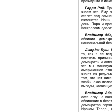
президента в иска
Гарри Рид:
Пре
знаем это. Ему г
ставит под сомне
изменится. Наши
день. Пора и пре
Конгрессом сделат
Владимир Аба
обвинил демокр
национальной без
Джордж Буш:
К
то, как я ее ве
искажать причин
демократы и акти
что мы манипул
американцев отн
знают из результ
том, что нет ника
якобы оказывало
выводы, касающие
Владимир Аба
остановку на вое
обвинение в безот
демократов верхн
Ираком. Теперь, 