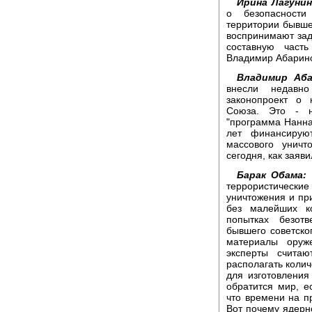
Ирина Лагунин
о безопасности
территории бывше
воспринимают зад
составную част
Владимир Абарин
Владимир Аба
внесли недавн
законопроект о 
Союза. Это - н
"программа Нанна-
лет финансирую
массового уничт
сегодня, как заяв
Барак Обама:
П
террористически
уничтожения и пр
без малейших к
попытках безотв
бывшего советско
материалы оруж
эксперты счита
располагать коли
для изготовления
обратится мир, е
что времени на п
Вот почему ядерн