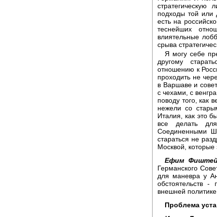
стратегическую 
подходы той или 
есть на российск
теснейших отно
влиятельные лобб
срыва стратегичес
Я могу себе пр
другому старат
отношению к Росси
проходить не чере
в Варшаве и совет
с чехами, с венгр
поводу того, как 
нежели со стары
Италия, как это 
все делать дл
Соединенными Шт
стараться не раз
Москвой, которые
Ефим Фиштей
Германского Совет
для маневра у А
обстоятельств - 
внешней политике
Проблема уста