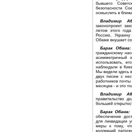
бывшего Советс
безопасности Со
осмыслить в ближ
Владимир Аб
законопроект за
летом этого год
Россию, Украину
Обаме внушает со
Барак Обама:
гражданскому нас
асимметричный о
использовать, ег
наблюдали в Киев
Мы видели здесь в
двух писем с не
работников почты
месяцев - и это то
Владимир Аб
правительство до
большей открытос
Барак Обама:
обеспечение дос
для ликвидации 
меры к тому, чт
коллекций патоге