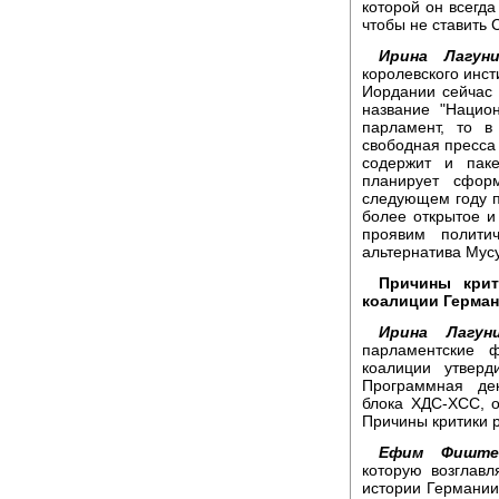
которой он всегда
чтобы не ставить
Ирина Лагуни
королевского инс
Иордании сейчас 
название "Нацио
парламент, то в
свободная пресса
содержит и пак
планирует сфор
следующем году п
более открытое и
проявим полити
альтернатива Мус
Причины крит
коалиции Герман
Ирина Лагуни
парламентские 
коалиции утверд
Программная дек
блока ХДС-ХСС, о
Причины критики 
Ефим Фиште
которую возглав
истории Германии