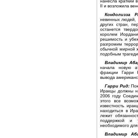
нанесла краткий в
II и возложила вен
Кондолизза Р
невинных людей,
других стран, п
останется тверд
королем Иордани
решимость и убе
разгромим террор
обычной мирной ж
подобным трагеди
Владимир Аба
начала новую а
фракции Гарри 
вывода американск
Гарри Рид:
Пок
Иракцы должны на
2006 году Соеди
этого все возмо
известность ира
находиться в Ир
лежит обязаннос
поддержкой и у
необходимого для
Владимир Аба