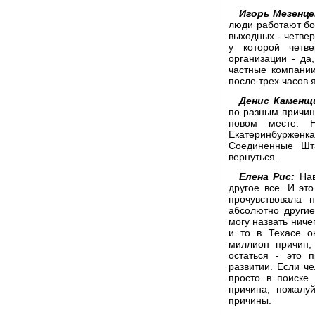
Игорь Мезенце
люди работают бо
выходных - четвер
у которой четв
организации - да
частные компани
после трех часов 
Денис Каменщ
по разным причина
новом месте. 
Екатеринбурже
Соединенные Шт
вернуться.
Елена Рис:
Нав
другое все. И это
прочувствовала 
абсолютно други
могу назвать ниче
и то в Техасе о
миллион причин,
остаться - это 
развитии. Если ч
просто в поиске 
причина, пожалу
причины.