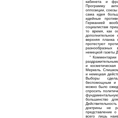
кабинета и фра
Программу акти
оппозиции, союзы
сама идея больш
идейные против
Германией вооб
социалистам приш
то время, как о
дополнительное 
верхняя планка
протестуют прот
разнообразных 
немецкой газеты 
" Комментарии 
раздражительными
и косметическая
Меркель. Слишком
и немецкая действ
Выборы сдела
беспомощным и 
можно было ожид
спросить политич
фундаментальн
большинство дл
Действительность
доктрины не р
представление о
всего лишь наи