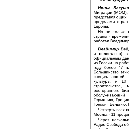
Ирина Лагуни
Миграции (МОМ), 
представляющих 
пределами стран
Европы.
Но не только 
страны - временн
работал Владими
Владимир Вед
и нелегально) 
официальным данн
из России на рабо
году более 47 т
Большинство эти
специальностей;
культуры; и 10
строительства, 
ресторанного биз
обслуживающий 
Германию, Греци
Гонконг, Бельгию,
Четверть всех 
Москва - 11 проце
Через несколь
Радио Свобода об 