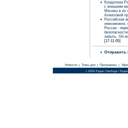
Кондолиза Ра
с внешним ми
Москвы в их 
Ахматовой пр
Российская а
невозможно, 
России - пер
безопасности
забыть. Об и
[17-11-05]
Отправить 
Новости
Темы дня
Программы
Эфи
|
|
|
c 2004 Радио Свобода / Ради