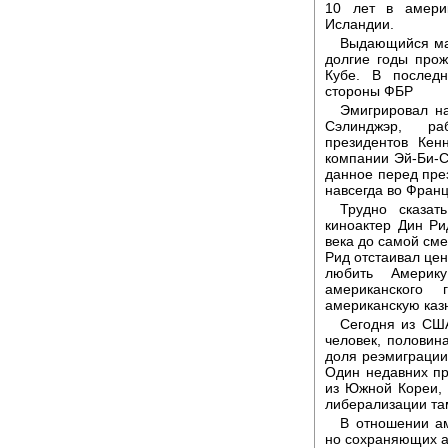
10 лет в амери
Исландии.
Выдающийся мас
долгие годы про
Кубе. В послед
стороны ФБР
Эмигрировал на
Сэлинджэр, раб
президентов Кен
компании Эй-Би-С
данное перед пре
навсегда во Фран
Трудно сказат
киноактер Дин Ри
века до самой смер
Рид отстаивал цен
любить Америк
американского
американскую казн
Сегодня из США
человек, половин
доля реэмиграции
Один недавних п
из Южной Кореи, 
либерализации там
В отношении ам
но сохраняющих а