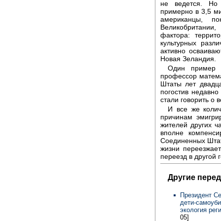
не ведется. Но
примерно в 3,5 м
американцы, по
Великобритании,
фактора: террит
культурных разл
активно осваива
Новая Зеландия.
Один пример 
профессор матема
Штаты лет двадца
погостив недавно
стали говорить о 
И все же коли
причинам эмигри
жителей других ч
вполне компенси
Соединенных Штат
жизни переезжает
переезд в другой г
Другие перед
Президент Се
дети-самоуби
экология рег
05]