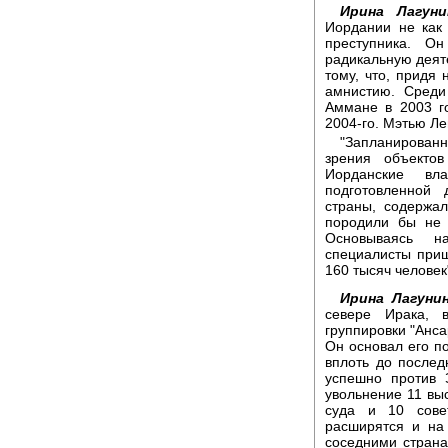
Ирина Лагуни
Иордании не как
преступника. О
радикальную деят
тому, что, придя 
амнистию. Среди
Аммане в 2003 го
2004-го. Мэтью Л
"Запланирован
зрения объекто
Иорданские вл
подготовленной
страны, содержал
породили бы не 
Основываясь н
специалисты приш
160 тысяч человек
Ирина Лагунин
севере Ирака, 
группировки "Анса
Он основал его по
вплоть до послед
успешно против 
увольнение 11 вы
суда и 10 сове
расширятся и на
соседними стран