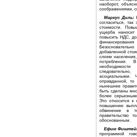
наоборот, объясн
соображениями, с
Маркус Диль:
Н
согласиться, так
стоимости. Повы
ущерба наносит 
повысить НДС, д
финансирования
Безоснователь
добавленной стои
слоям населения,
потребления. 
необходимост
следовательно
асоциальными. 
оправданной, то
нынешнее правит
быть сделаны мно
более серьезным
Это относится к
повышению выпла
обвинение в т
правительство т
обоснованным.
Ефим Фиштей
программой гов