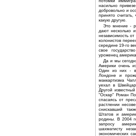
потомки иммигра
насильно привез
добровольно и осо
принято считать,
какую другую.
Это мнение - р
дают несколько и
независимость от
колонистов переех
середине 19-го в
свое государст
уроженец америка
Да и мы сегодн
Америки очень и
Один из них - в
Лондоне и прож
маккартизма Чап
уехал в Швейцар
Другой известный
"Оскар" Роман По
спасаясь от пре
растлении несов
снискавший так
Штатов и америк
родины. В 2004 
запросу амери
шахматисту нез
экономических с