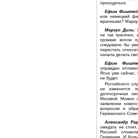
приходиться.
Ефим Фиштей
или немецкий фи
мрачными? Маркус
Маркус Диль:
Я
не так трагично, 
громкие вопли п
следовало бы уме
перестать относит
начала делать св
Ефим Фиште
оправдан оптими
Ясно уже сейчас, 
не будет.
Российского сл
не изменится л
долгосрочная ли
Москвой. Можно 
заявлении новог
вопросом я обра
Германского Сове
Александр Рар
ожидать не стоит
Россией сложил
Германии. И Коль