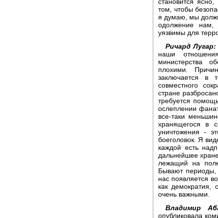
становится ясно,
том, чтобы безоп
я думаю, мы долж
одолжение нам, 
уязвимы для терр
Ричард Лугар:
наши отношени
министерства о
плохими. Причи
заключается в 
совместного сок
стране разбросан
требуется помощь
ослеплении фанати
все-таки меньшин
хранящегося в 
уничтожения - э
боеголовок. Я вид
каждой есть надп
дальнейшее хране
лежащий на полк
Бывают периоды, 
нас появляется во
как демократия, 
очень важными.
Владимир Аба
опубликовала ком