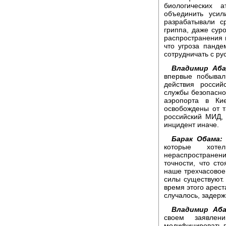
биологических 
объединить уси
разрабатывали с
гриппа, даже сур
распространения 
что угроза панд
сотрудничать с ру
Владимир Аба
впервые побывал
действия россий
службы безопасно
аэропорта в Ки
освобождены от 
российский МИД,
инцидент иначе.
Барак Обама:
которые хоте
нераспростране
точности, что ст
наше трехчасовое 
силы существуют. 
время этого арест
случалось, задерж
Владимир Аба
своем заявлен
модифицировать п