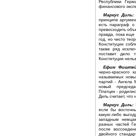
Республики Гер
финансового эксп
Маркус Диль:
принципе аргумен
есть параграф о
превосходить объе
правда, пока еще
год, но чисто тео
Конституции собл
также ряд исклю
поставит дело 
Конституции нельз
Ефим Фиштей
черно-красного 
называемых новы
партий - Ангела 
новый председа
Платцек - родилис
Диль считает, что 
Маркус Диль:
Э
если бы восточн
какую-либо выгод
западным немца
разных частей Г
после воссоедин
двойного стандар