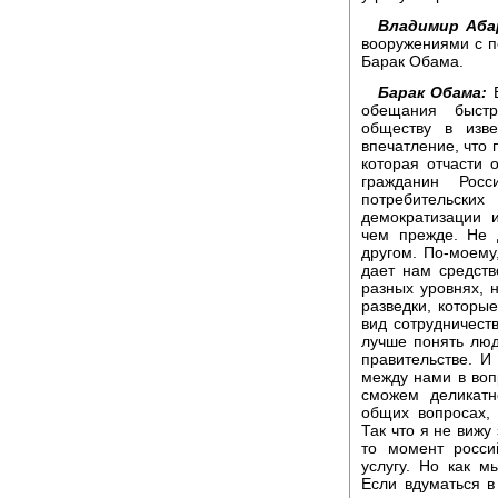
Владимир Аба
вооружениями с п
Барак Обама.
Барак Обама:
В
обещания быстр
обществу в изв
впечатление, что 
которая отчасти 
гражданин Рос
потребительск
демократизации 
чем прежде. Не 
другом. По-моему
дает нам средств
разных уровнях, 
разведки, которые
вид сотрудничест
лучше понять лю
правительстве. И
между нами в воп
сможем деликатн
общих вопросах,
Так что я не вижу
то момент росси
услугу. Но как м
Если вдуматься в