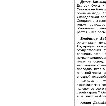
Денис Каменщ
Екатеринбурга и
Уезжают не больш
обычные люди. К 
Свердловской об
Специалисты связ
годом сокращае
объятиями приним
растет, и все бол
Владимир Вед
организации тру
Федерации наход
осуществления т
специальности,
неквалифицирова
плату непосредс
необходимо отмет
проводившихся в
активной части н
внешней трудовой
Америка - эт
экономических во
человек со всего
своей страны? От
в Вашингтоне Алл
Аллан Давыдо