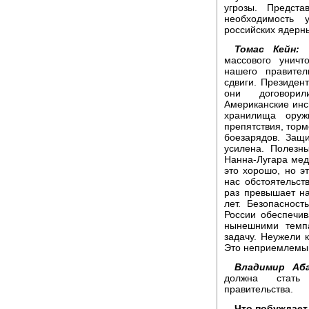
угрозы. Предста
необходимость 
российских ядерн
Томас Кейн:
П
массового уничт
нашего правите
сдвиги. Президен
они договорил
Американские инс
хранилища оруж
препятствия, тор
боезарядов. Защ
усилена. Полезн
Нанна-Лугара мед
это хорошо, но э
нас обстоятельст
раз превышает н
лет. Безопаснос
России обеспечив
нынешними темпа
задачу. Неужели к
Это неприемлемый 
Владимир Аба
должна стать 
правительства.
Что побуждает