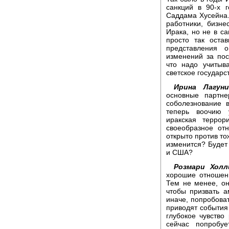
санкций в 90-х 
Саддама Хусейна.
работники, бизне
Ирака, но не в с
просто так остав
представления 
изменений за пос
что надо учитыв
светское государс
Ирина Лагуни
основные партн
соболезнование 
теперь воочию 
иракская терро
своеобразное от
открыто против то
изменится? Буде
и США?
Розмари Холл
хорошие отношен
Тем не менее, он
чтобы призвать 
иначе, попробоват
приводят события 
глубокое чувство
сейчас попробуе