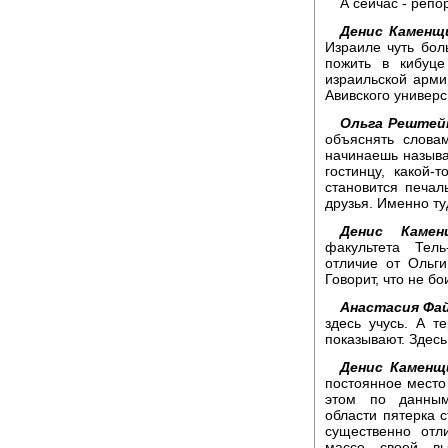
А сейчас - реп
Денис Каменщ
Израиле чуть бол
пожить в кибуц
израильской арми
Авивского универс
Ольга Рештей
объяснять слова
начинаешь называт
гостинцу, какой-
становится печал
друзья. Именно ту
Денис Камен
факультета Тел
отличие от Ольг
Говорит, что не бо
Анастасия Фа
здесь учусь. А т
показывают. Здесь
Денис Каменщ
постоянное место 
этом по данным
области пятерка 
существенно отл
массе своей в