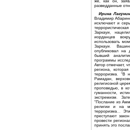
же, как он, зая
разведданные отн
Ирина Лагунин
Владимир Абарино
исключают и сер
террористическа
Заркауи, нацел
иорданцев вок
использовать мо
Заркауи. Вашин
опубликовал на 
бывший аналити
программы исслед
Автор отмечает, ч
региона, котора
терроризма. "В 
Рамадан, верхо
религиозной церем
проповедью, в ко
гуманности, ист
экстремизм. Зат
"Послание из Амм
религии и на м
терроризма... Э
преступают зако
провести регион
принять это посла