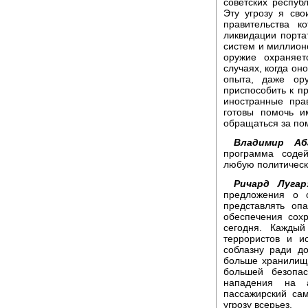
советских респуб
Эту угрозу я св
правительства к
ликвидации порта
систем и миллионо
оружие охраняе
случаях, когда он
опыта, даже ор
приспособить к п
иностранные пра
готовы помочь и
обращаться за пом
Владимир Аб
программа содей
любую политическ
Ричард Лугар
предложения о 
представлять оп
обеспечения сох
сегодня. Кажды
террористов и и
соблазну ради д
больше хранилищ
большей безопа
нападения на а
пассажирский са
угрозу всерьез.