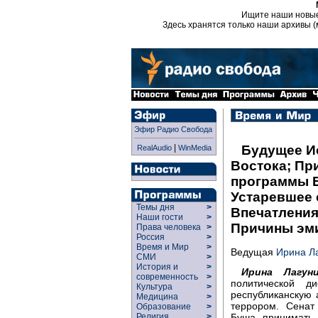
Ищите наши новы
Здесь хранятся только наши архивы (
Эфир Радио Свобода
|
Будущее И
RealAudio
WinMedia
Востока; Пр
программы 
Устаревшее 
Темы дня
>
Впечатления
Наши гости
>
Причины эми
Права человека
>
Россия
>
Время и Мир
>
Ведущая
Ирина Л
СМИ
>
История и
>
Ирина Лагуни
современность
>
политической д
Культура
>
республиканскую 
Медицина
>
террором. Сенат
Образование
>
Буша принимать
Религия
>