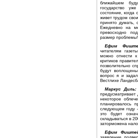
ближайшем буд
государство уж
состояние, когда 
живет трудом свои
принято думать, 
Ежедневно на м
превосходно по
размер проблемы!
Ефим Фиште
читателям газе
можно отнести к
критиков правите
позволительно сп
будут воплощены
вопрос я и задал
Вестлихе Ландесб
Маркус Диль:
предусматривает
некоторое облеч
планировалось п
следующем году -
это будет означ
складываться в 200
заторможена нало
Ефим Фиштей
заявление подве