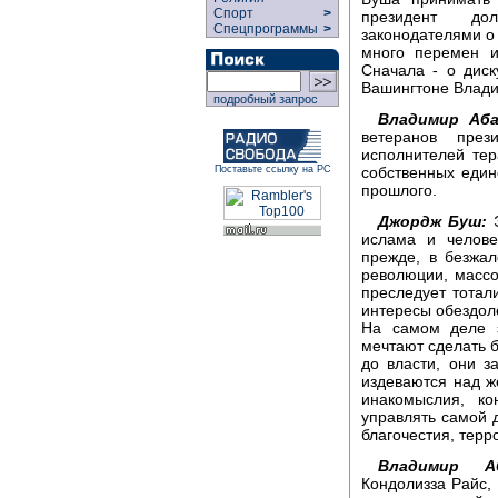
Спорт
>
президент до
Спецпрограммы
>
законодателями о
много перемен и
Сначала - о дис
Вашингтоне Влади
подробный запрос
Владимир Аба
ветеранов през
исполнителей тер
собственных един
Поставьте ссылку на РС
прошлого.
Джордж Буш:
Э
ислама и челове
прежде, в безжал
революции, массо
преследует тотал
интересы обездо
На самом деле 
мечтают сделать 
до власти, они з
издеваются над 
инакомыслия, ко
управлять самой 
благочестия, терр
Владимир Аб
Кондолизза Райс,