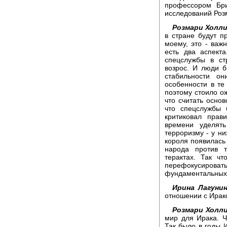
профессором Бри
исследований Роз
Розмари Холли
в стране будут 
моему, это - важ
есть два аспект
спецслужбы в ст
возрос. И люди б
стабильности о
особенности в те
поэтому стоило о
что считать основ
что спецслужбы 
критиковал прав
времени уделят
терроризму - у ни
короля появилась
народа против т
терактах. Так ч
перефокусиро
фундаментальных
Ирина Лагунин
отношении с Ирако
Розмари Холли
мир для Ирака. Ч
Так было в годы 