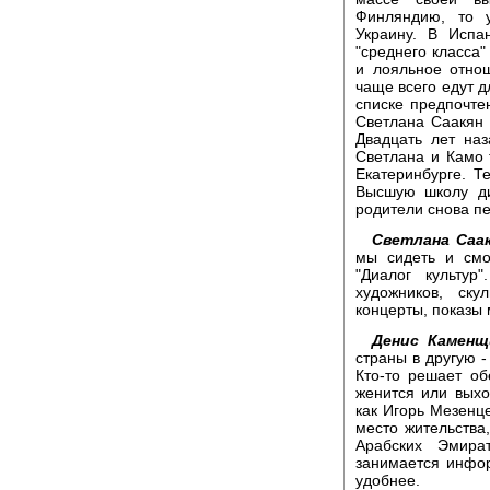
Финляндию, то 
Украину. В Испа
"среднего класса
и лояльное отно
чаще всего едут д
списке предпочте
Светлана Саакян
Двадцать лет на
Светлана и Камо 
Екатеринбурге. 
Высшую школу ди
родители снова пе
Светлана Саак
мы сидеть и смо
"Диалог культур
художников, ску
концерты, показы 
Денис Каменщ
страны в другую -
Кто-то решает об
женится или выход
как Игорь Мезенц
место жительства
Арабских Эмира
занимается инфо
удобнее.