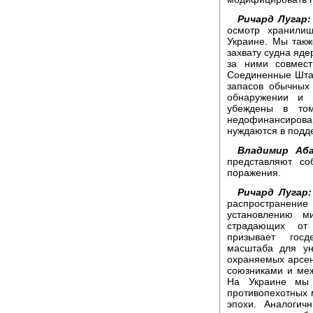
Ричард Лугар:
осмотр хранили
Украине. Мы такж
захвату судна яде
за ними совмест
Соединенные Штат
запасов обычных
обнаружении и 
убеждены в том
недофинансиро
нуждаются в подд
Владимир Аба
представляют со
поражения.
Ричард Лугар:
распространение
установлению м
страдающих от 
призывает госд
масштаба для ун
охраняемых арсен
союзниками и меж
На Украине мы 
противопехотных м
эпохи. Аналоги