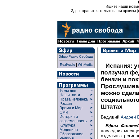
Ищите наши новы
Здесь хранятся только наши архивы (
Эфир Радио Свобода
|
Испания: у
RealAudio
WinMedia
ползучая фе
бензин и по
Прослушиван
Темы дня
>
можно сдела
Наши гости
>
социального
Права человека
>
Россия
>
Штатах
Время и Мир
>
СМИ
>
Ведущий
Андрей 
История и
>
современность
>
Ефим Фиштей
Культура
>
Медицина
>
последних месяце
Образование
>
отдельных регион
Религия
>