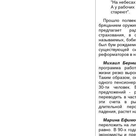
"На небесах
А у рабочих 
стареют".
Прошло полвек
бряцанием оружия
предлагает ра
страхования, в
называемых, бэби 
был бум рождаемо
существующей си
реформаторов в н
Михаил Берн
программа работ
жизни резко выро
Таким образом, о
одного пенсионер
30-ти человек.
предложений - 
переводить в час
эти счета в ры
длительной пер
падения, растет на
Марина Ефимо
переложить на ли
равно. В 90-х год
экономисты и пре