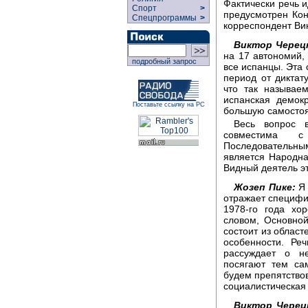
Фактически речь 
Спорт
>
предусмотрен Кон
Спецпрограммы
>
корреспондент Ви
Виктор Черец
на 17 автономий, 
подробный запрос
все испанцы. Эта 
период от диктат
что так называе
испанская демок
Поставьте ссылку на РС
большую самостоя
Весь вопрос в
совместима с
Последовательн
является Народна
Видный деятель э
Жозеп Пике:
Я 
отражает специфи
1978-го года хо
словом, Основной
состоит из облас
особенности. Ре
рассуждает о не
посягают тем са
будем препятство
социалистическая 
Виктор Черец