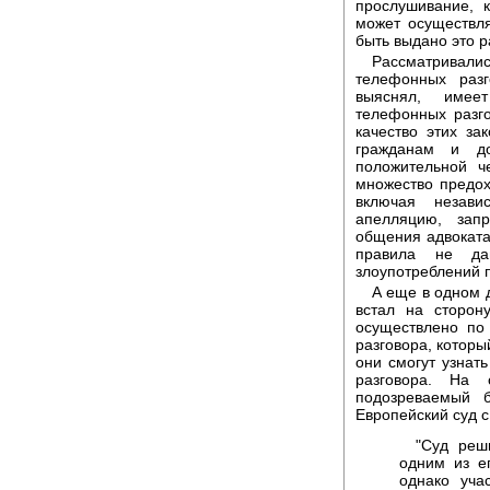
прослушивание, 
может осуществля
быть выдано это 
Рассматривали
телефонных раз
выяснял, имее
телефонных разго
качество этих за
гражданам и д
положительной ч
множество предох
включая незави
апелляцию, запр
общения адвоката 
правила не да
злоупотреблений 
А еще в одном 
встал на сторон
осуществлено по
разговора, которы
они смогут узнат
разговора. На 
подозреваемый 
Европейский суд с
"Суд реш
одним из ег
однако уча