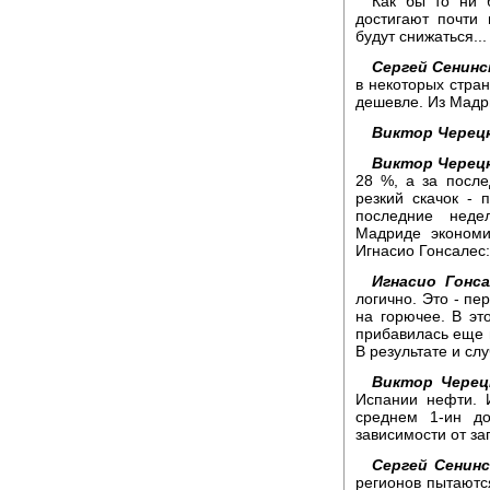
Как бы то ни 
достигают почти
будут снижаться...
Сергей Сенинс
в некоторых стран
дешевле. Из Мадр
Виктор Черец
Виктор Черец
28 %, а за посл
резкий скачок - 
последние неде
Мадриде экономи
Игнасио Гонсалес:
Игнасио Гонса
логично. Это - пе
на горючее. В эт
прибавилась еще 
В результате и слу
Виктор Черец
Испании нефти. И
среднем 1-ин д
зависимости от зап
Сергей Сенинс
регионов пытаютс