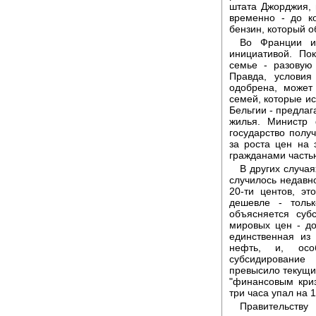
штата Джорджия, 
временно - до к
бензин, который о
Во Франции и 
инициативой. По
семье - разовую
Правда, услови
одобрена, может
семей, которые и
Бельгии - предлаг
жилья. Министр 
государство полу
за роста цен на 
гражданами часть
В других случая
случилось недавно
20-ти центов, э
дешевле - толь
объясняется суб
мировых цен - до
единственная из
нефть, и, осо
субсидировани
превысило текущи
"финансовым криз
три часа упал на 1
Правительству