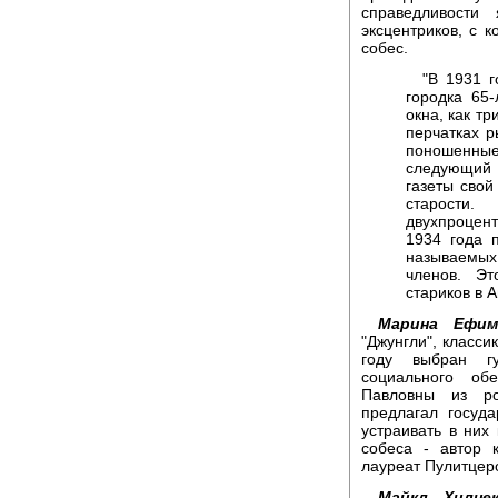
справедливост
эксцентриков, с к
собес.
"В 1931 
городка 65
окна, как т
перчатках р
поношенные
следующий 
газеты свой
старости
двухпроцент
1934 года 
называемых
членов. Эт
стариков в 
Марина Ефим
"Джунгли", класси
году выбран г
социального об
Павловны из ро
предлагал госуд
устраивать в них
собеса - автор к
лауреат Пулитцер
Майкл Хилцек