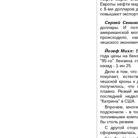
Европы нефти мар
с 8-ми долларов д
повышают экспорт
Сергей Сенинс
доллары. И пот
американской мог
происходило, н
чешского экономи
Йозеф Михл:
В
года цены на бенз
"95-го" бензина 
назад - 1-ин 25.
Дело в том, что
покупает, естес
чешской кроны к 
получилось, что
плавно. Резкий ж
последней недел
"Катрина" в США.
Впрочем, многи
подскочили - в т
топливными комп
бы столь резким.
С другой стор
сформировалась, ч