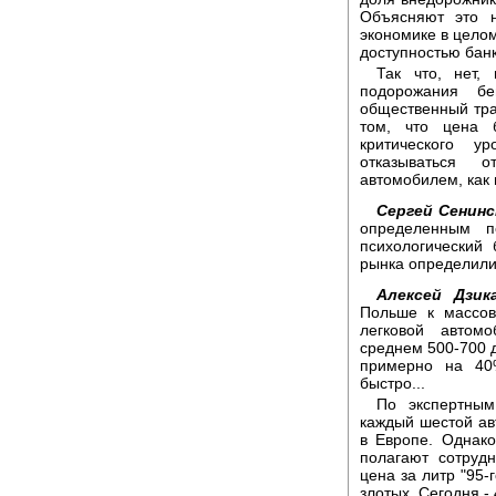
Объясняют это н
экономике в целом
доступностью банк
Так что, нет,
подорожания б
общественный тра
том, что цена 
критического у
отказываться 
автомобилем, как 
Сергей Сенинс
определенным п
психологический
рынка определили.
Алексей Дзик
Польше к массов
легковой автом
среднем 500-700 д
примерно на 40
быстро...
По экспертным
каждый шестой ав
в Европе. Однако
полагают сотрудн
цена за литр "95-
злотых. Сегодня - 4