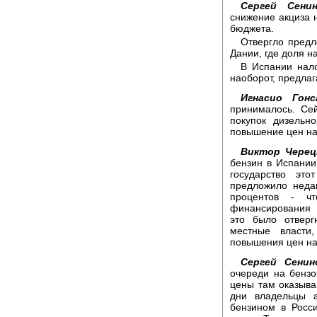
Сергей Сенин
снижение акциза 
бюджета.
Отвергло предл
Дании, где доля н
В Испании нало
наоборот, предлаг
Игнасио Гонс
принималось. Се
покупок дизельн
повышение цен на
Виктор Черец
бензин в Испании
государство это
предложило неда
процентов - чт
финансирования 
это было отверг
местные власти
повышения цен на 
Сергей Сенин
очереди на бензо
цены там оказыва
дни владельцы а
бензином в Росс