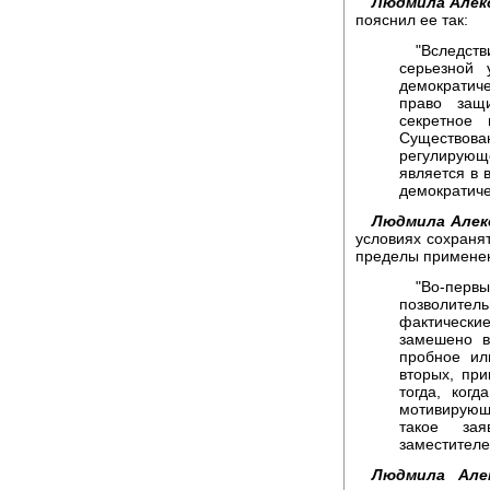
Людмила Алек
пояснил ее так:
"Вследст
серьезной 
демократич
право защи
секретное
Существов
регулирующ
является в 
демократиче
Людмила Алек
условиях сохранят
пределы применен
"Во-перв
позволител
фактически
замешено в
пробное ил
вторых, пр
тогда, ког
мотивирующ
такое за
заместителе
Людмила Алек