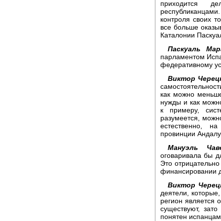
приходится д
республиканцами
контроля своих т
все больше оказы
Каталонии Паскуа
Паскуаль Мар
парламентом Испа
федеративному ус
Виктор Черец
самостоятельност
как можно меньше
нужды и как можн
к примеру, сист
разумеется, можно
естественно, н
провинции Андалу
Мануэль Чаве
оговаривала бы д
Это отрицательно
финансировании д
Виктор Черец
деятели, которые,
регион является о
существуют, зато
понятен испанцам 