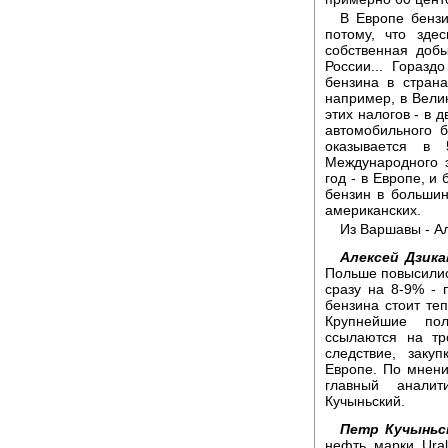
В Европе бензи
потому, что зде
собственная доб
России... Горазд
бензина в стран
например, в Вели
этих налогов - в 
автомобильного 
оказывается в
Международного э
год - в Европе, и
бензин в большин
американских.
Из Варшавы - А
Алексей Дзика
Польше повысилис
сразу на 8-9% - 
бензина стоит те
Крупнейшие по
ссылаются на тр
следствие, заку
Европе. По мнени
главный аналит
Кучыньский.
Петр Кучыньс
нефть марки Ural