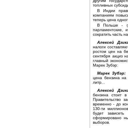
другим государс
топливных субсиди
В Индии прави
компаниям повыси
теперь цена одног
В Польше - г
парламентские, 
сократить часть на
Алексей Дзик
налоги составляю
ростом цен на бе
сентября акциз н
главный экономис
Марек Зубэр:
Марек Зубэр:
С
цена бензина на 
литр...
Алексей Дзик
бензина стоит в
Правительство з
временно - до ко
130-ти миллионо
будет зависеть
сформировано ны
выборов.