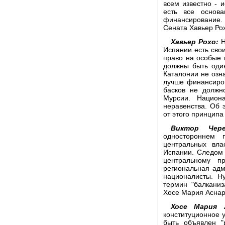
всем известно - и
есть все основ
финансирование.
Сената Хавьер Ро
Хавьер Рохо:
Н
Испании есть свои
право на особые 
должны быть оди
Каталонии не озн
лучше финансиров
басков не должн
Мурсии. Национ
неравенства. Об 
от этого принципа
Виктор Чере
одностороннем 
центральных вла
Испании. Следом 
центральному п
региональная адм
националисты. Н
термин "балкани
Хосе Мария Аснар
Хосе Мария 
конституционное у
быть объявлен "