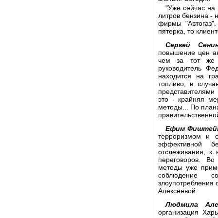
"Уже сейчас на
литров бензина - 
фирмы "Автогаз"
пятерка, то клиент
Сергей Сенин
повышение цен ан
чем за тот же 
руководитель Фед
находится на гр
топливо, в случ
представителями 
это - крайняя ме
методы... По план
правительственной
Ефим Фиштей
терроризмом и с
эффективной б
отслеживания, к
переговоров. Во
методы уже прим
соблюдение со
злоупотребления 
Алексеевой.
Людмила Алек
организация Харь