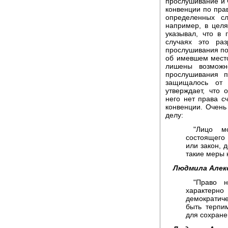
прослушивание и 
конвенции по пра
определенных с
например, в цел
указывал, что в 
случаях это ра
прослушивания п
об имевшем место
лишены возможн
прослушивания п
защищалось от 
утверждает, что 
него нет права с
конвенции. Очень
делу:
"Лицо м
состоящего 
или закон, 
такие меры 
Людмила Алек
"Право н
характер
демократич
быть терпи
для сохране