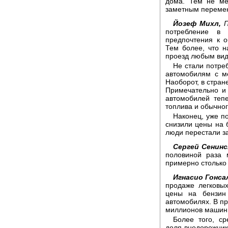
дома. Тем не ме
заметным перемен
Йозеф Михл,
П
потребление в 
предпочтения к 
Тем более, что 
проезд любым вид
Не стали потре
автомобилям с м
Наоборот, в стра
Примечательно и 
автомобилей тепе
топлива и обычног
Наконец, уже п
снизили цены на б
люди перестали за
Сергей Сенинс
половиной раза 
примерно столько 
Игнасио Гонса
продаже легковы
цены на бензин
автомобилях. В п
миллионов машин.
Более того, с
доля внедорожник