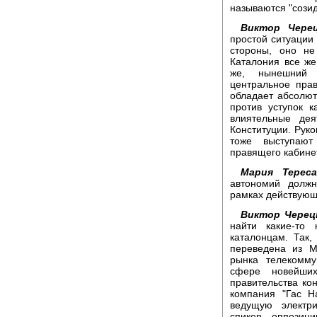
называются "сози
Виктор Черец
простой ситуации
стороны, оно н
Каталония все ж
же, нынешний 
центральное прав
обладает абсолют
против уступок 
влиятельные дея
Конституции. Рук
тоже выступают
правящего кабине
Мария Терес
автономий должн
рамках действующ
Виктор Черец
найти какие-то 
каталонцам. Так,
переведена из М
рынка телекомму
сфере новейши
правительства ко
компания "Гас Н
ведущую электр
спикер оппозиц