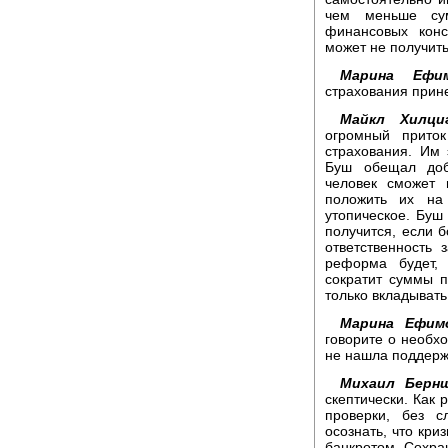
чем меньше су
финансовых конс
может не получить
Марина Ефим
страхования прин
Майкл Хилци
огромный прито
страхования. Им
Буш обещал доб
человек сможет 
положить их на
утопическое. Буш
получится, если 
ответственность 
реформа будет, 
сократит суммы п
только вкладывать
Марина Ефимо
говорите о необх
не нашла поддержк
Михаил Берн
скептически. Как 
проверки, без с
осознать, что кри
банкротом. Сохран