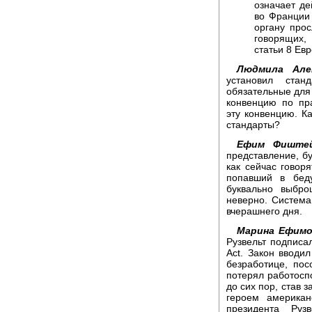
означает де
во Франции 
органу прос
говорящих,
статьи 8 Ев
Людмила Алек
установил стан
обязательные для
конвенцию по пр
эту конвенцию. К
стандарты?
Ефим Фиштей
представление, бу
как сейчас говор
попавший в бед
буквально выбр
неверно. Система
вчерашнего дня.
Марина Ефимо
Рузвельт подписал
Act. Закон вводи
безработице, по
потерял работосп
до сих пор, став 
героем американ
президента Руз