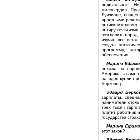
радикальные. Н
милосердия. Пра
Луизиане, священ
яростными речами
антикапитали
антирузвельтизма
возглавить парад
изучил все остал
создал политиче
программу, кот
обеспечения.
Марина Ефимо
похожа на европ
Америке, с самог
на идее купли-пр
Берковец.
Эдвард Берко
зарплаты, специ
наниматели столь
трех тысяч зарпл
платит работник и
государства страх
Марина Ефимо
этот закон?
Эдвард Берко