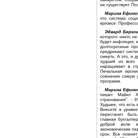
не существует. По
Марина Ефимо
что система соци
кризисе. Професс
Эдвард Берков
которого никто не
будет инфляция, к
долгосрочные пр
предрекают систе
смерть. А это, я
худший из всех 
наращивает в ст
Печальная ирони
сомнение самую 
программ.
Марина Ефимо
пишет Майкл Хи
страхования". - 
Худшее, что есть 
Внесите в уравн
перестанет быт
главная бухгалте
доброй воле во
экономические пер
срок. Все помня