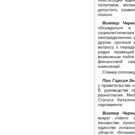
политиков, жела
допустить разва
опасно.
Виктор Черец
обсуждаться в
социалистическая
неопределенное 
другие срочные 
вопросу о переда
рядах правящей
возможным пойти 
финансовой сам
изменений.
Спикер оппозиц
Пио Гарсия Эс
у правительства 
В руководстве 
разногласия. Мн
Статуса Катало
парламенте.
Виктор Черец
вокруг нового 
множество пунк
единстве испанск
области Испани