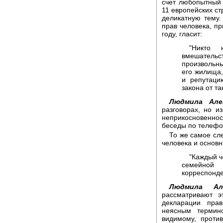
счет любопытный
11 европейских ст
деликатную тему.
прав человека, п
году, гласит:
"Никто 
вмешатель
произвольн
его жилища,
и репутаци
закона от та
Людмила Алек
разговорах, но и
неприкосновеннос
беседы по телефо
То же самое сл
человека и основ
"Каждый ч
семейной
корреспонде
Людмила Але
рассматривают э
декларации пра
неясным термино
видимому, против