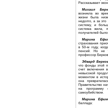
Рассказывает эко
Михаил Берн
возникла во вре
жизни была низ
недолго, а за эт
систему, и боль
система жила, 
получателей было
Марина Ефим
страхования прио
в 50-м году, ког
пенсий. Но не т
профессор Берков
Эдвард Берко
что фонды этой п
счет включения 
невысокой продо
моментом в истор
она превратилас
Правительство нач
на программу с
самоубийством.
Марина Ефим
баллада: