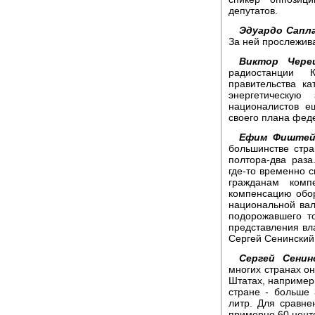
депутатов.
Эдуардо Сапла
За ней прослежив
Виктор Черец
радиостанции 
правительства к
энергетическу
националистов е
своего плана фед
Ефим Фиштей
большинстве стр
полтора-два раза
где-то временно 
гражданам комп
компенсацию обо
национальной вал
подорожавшего т
представления вл
Сергей Сенинский
Сергей Сенин
многих странах о
Штатах, например,
стране - больше 
литр. Для сравнен
примерно 60 цент