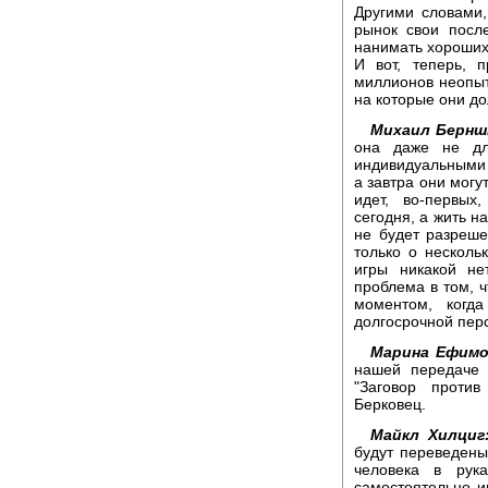
Другими словами,
рынок свои посл
нанимать хороших 
И вот, теперь, 
миллионов неопыт
на которые они до
Михаил Бернш
она даже не дл
индивидуальными 
а завтра они могу
идет, во-первых
сегодня, а жить на
не будет разреше
только о несколь
игры никакой не
проблема в том, 
моментом, когд
долгосрочной перс
Марина Ефимо
нашей передаче 
"Заговор против
Берковец.
Майкл Хилциг
будут переведены
человека в рук
самостоятельно ин