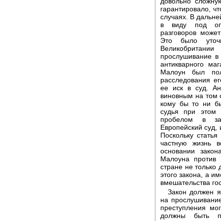
довольно сложну
гарантировало, чт
случаях. В дальне
в виду под оп
разговоров может
Это было уточ
Великобритани
прослушивание в 
антикварного маг
Малоун был пол
расследования е
ее иск в суд. А
виновным на том 
кому бы то ни б
судья при этом 
пробелом в за
Европейский суд, 
Поскольку статья
частную жизнь 
основании закон
Малоуна против 
стране не только 
этого закона, а и
вмешательства гос
Закон должен я
на прослушивани
преступления мог
должны быть п