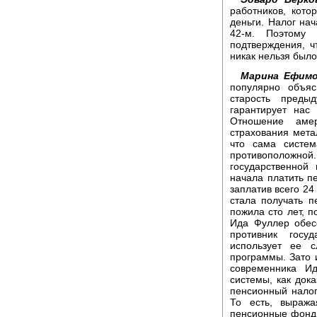
работников, кот
деньги. Налог нач
42-м. Поэтому
подтверждения, ч
никак нельзя было
Марина Ефимо
популярно объя
старость преды
гарантирует нас
Отношение амер
страхования метал
что сама систем
противоположн
государственно
начала платить пе
заплатив всего 24
стала получать 
пожила сто лет, п
Ида Фуллер обес
противник госу
использует ее с
программы. Зато 
современника И
системы, как док
пенсионный налог 
То есть, выража
пенсионные фонды