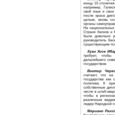
концу 15 столети
например, Галис
свой язык и свои
после краха дик
целым, вновь со
органы самоуправ
На национальных 
Стране басков и
были довольно р
руководитель ба
существующим по
Хуан Хосе Иба
требует, чтоб
дальнейшего совм
государством.
Виктор Черец
считают, что н
государства как
политика. К пр
собственные дипл
числе в штаб-ква
чтобы в региона
различным видам
лидер Народной п
Мариано Рахо
Конституции един