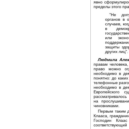
явно сформулиро
пределы этого пра
"Не допу
органов в 
случаев, ко
в демокр
государств
или эконо
поддержани
защиты здо
других лиц".
Людмила Алек
правам человека,
право можно ог
необходимо в де
понятно: до каки
телефонные разгов
необходимо в де
Европейского 
рассматривалось 
на прослушивани
чиновниками.
Первым таким д
Клааса, граждани
Господин Клаа
соответствующ