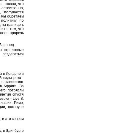
е сказал, что
 естественно,
, получается
и мы обретаем
 политику по
 на границе с
рит о том, что
квозь прорезь
Баранец.
о стрелковые
 создаваться
ы в Лондоне и
Звезды рока -
 поклонников.
в Африке. За
его потрясли
летия спустя
рка - Live 8,
ельфии, Риме,
ии, накануне
 и это совсем
, в Эдинбурге