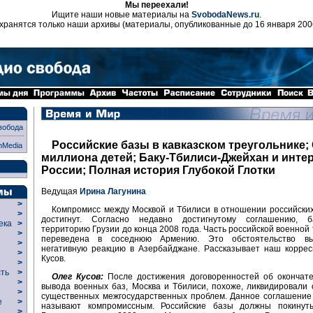
Мы переехали!
Ищите наши новые материалы на
SvobodaNews.ru
.
хранятся только наши архивы (материалы, опубликованные до 16 января 200
вобода
Российские базы в кавказском треугольнике; 
nMedia
миллиона детей; Баку-Тбилиси-Джейхан и инте
России; Полная история Глубокой Глотки
Ведущая
Ирина Лагунина
>
Компромисс между Москвой и Тбилиси в отношении российски
>
достигнут. Согласно недавно достигнутому соглашению, 
века
>
территорию Грузии до конца 2008 года. Часть российской военной 
>
переведена в соседнюю Армению. Это обстоятельство вы
р
>
негативную реакцию в Азербайджане. Рассказывает наш коррес
>
Кусов.
>
сть
>
Олег Кусов:
После достижения договоренностей об окончате
>
вывода военных баз, Москва и Тбилиси, похоже, ликвидировали 
>
существенных межгосударственных проблем. Данное соглашение
ие
>
называют компромиссным. Российские базы должны покинут
>