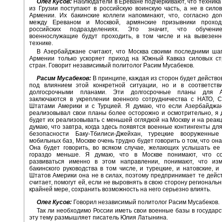
Олег Кусов:
Наблюдатели в Ереване подчёркивают, что техника
из Грузии поступают в российскую воинскую часть, а не в сило
Армении. Их бакинские коллеги напоминают, что, согласно до
между Ереваном и Москвой, армянские призывники проход
российских подразделениях. Это значит, что обучени
военнослужащие будут проходить, в том числе и на вывезенн
технике.
В Азербайджане считают, что Москва своими последними шаг
Армении только ускоряет приход на Южный Кавказ силовых стр
стран. Говорит независимый политолог Расим Мусабеков.
Расим Мусабеков:
В принципе, каждая из сторон будет действо
под влиянием этой конкретной ситуации, но и в соответств
долгосрочными планами. Эти долгосрочные планы для А
заключаются в укреплении военного сотрудничества с НАТО, 
Штатами Америки и с Турцией. Я думаю, что если Азербайджан
реализовывал свои планы более осторожно и осмотрительно, я 
будет их реализовывать с меньшей оглядкой на Москву и на реак
думаю, что завтра, когда здесь появятся военные контингенты дл
безопасности Баку-Тбилиси-Джейхан, турецкие вооруженны
мобильных баз, Москве очень трудно будет говорить о том, что он
Она будет говорить, во всяком случае, желающих услышать ее
гораздо меньше. Я думаю, что в Москве понимают, что с
развиваться именно в этом направлении, понимают, что из
бакинского руководства в том числе, и турецкие, и натовские, 
Штатов Америки она не в силах, поэтому предпринимает те дейст
считает, помогут ей, если не выровнять в свою сторону региональ
крайней мере, сохранить возможность на него серьезно влиять.
Олег Кусов:
Говорил независимый политолог Расим Мусабеков.
Так ли необходимо России иметь свои военные базы в государ
эту тему размышляет писатель Юлия Латынина.