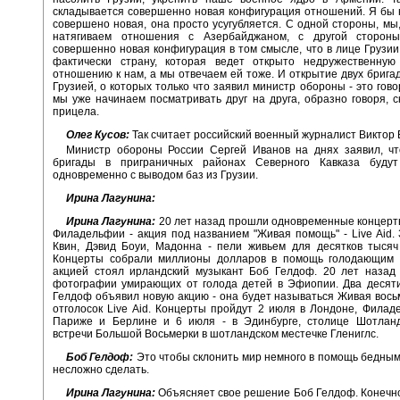
складывается совершенно новая конфигурация отношений. Я бы н
совершено новая, она просто усугубляется. С одной стороны, мы,
натягиваем отношения с Азербайджаном, с другой стороны
совершенно новая конфигурация в том смысле, что в лице Грузи
фактически страну, которая ведет открыто недружественную
отношению к нам, а мы отвечаем ей тоже. И открытие двух бригад
Грузией, о которых только что заявил министр обороны - это гово
мы уже начинаем посматривать друг на друга, образно говоря, с
прицела.
Олег Кусов:
Так считает российский военный журналист Виктор 
Министр обороны России Сергей Иванов на днях заявил, чт
бригады в приграничных районах Северного Кавказа будут
одновременно с выводом баз из Грузии.
Ирина Лагунина:
Ирина Лагунина:
20 лет назад прошли одновременные концерт
Филадельфии - акция под названием "Живая помощь" - Live Aid. 
Квин, Дэвид Боуи, Мадонна - пели живьем для десятков тысяч
Концерты собрали миллионы долларов в помощь голодающим 
акцией стоял ирландский музыкант Боб Гелдоф. 20 лет назад 
фотографии умирающих от голода детей в Эфиопии. Два десяти
Гелдоф объявил новую акцию - она будет называться Живая восьме
отголосок Live Aid. Концерты пройдут 2 июля в Лондоне, Филад
Париже и Берлине и 6 июля - в Эдинбурге, столице Шотланд
встречи Большой Восьмерки в шотландском местечке Глениглс.
Боб Гелдоф:
Это чтобы склонить мир немного в помощь бедным,
несложно сделать.
Ирина Лагунина:
Объясняет свое решение Боб Гелдоф. Конечно