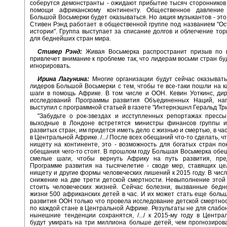
соберутся демонстранты - ожидают прибытие тысяч стороннико
помощи африканскому континенту. Общественное давление
Большой Восьмерки будет оказываться. Но акция музыкантов - это 
Стивен Рэнд работает в общественной группе под названием "О
истории". Группа выступает за списание долгов и облегчение тор
для беднейших стран мира.
Стивер Рэнд:
Живая Восьмерка распространит призыв по 
привлечет внимание к проблеме так, что лидерам восьми стран бу
игнорировать.
Ирина Лагунина:
Многие организации будут сейчас оказыват
лидеров Большой Восьмерки с тем, чтобы те все-таки пошли на к
шаги в помощь Африке. В том числе и ООН. Кевин Уоткинс, ди
исследований Программы развития Объединенных Наций, на
выступил с программной статьей в газете "Интернэшнл Геральд Тр
"Забудьте о рок-звездах и исступленных репортажах прессы
выходные в Лондоне встретятся министры финансов группы и
развитых стран, им придется иметь дело с жизнью и смертью, в ча
в Центральной Африке. /.../ После всех обещаний что-то сделать, 
нищету на континенте, это - возможность для богатых стран пок
обещания чего-то стоят. В прошлом году Большая Восьмерка обе
смелые шаги, чтобы вернуть Африку на путь развития, пр
Программе развития на тысячелетие - своде мер, ставящих це
нищету и другие формы человеческих лишений к 2015 году. В числе
снижение на две трети детской смертности. Невыполнение этой
стоить человеческих жизней. Сейчас болезни, вызванные бедн
жизни 500 африканских детей в час. И их может стать еще боль
развития ООН только что провела исследование детской смертнос
по каждой стане в Центральной Африке. Результаты не для слабо
нынешние тенденции сохранятся, /.../ к 2015-му году в Центр
будут умирать на три миллиона больше детей, чем прогнозиров