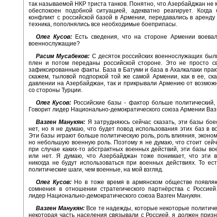
так называемой НКР триста танков. Понятно, что Азербайджан не 
обеспокоен подобной ситуацией, адекватно реагирует. Когда
конфликт с российской базой в Армении, передавались в аренду
техника, пополнялись все необходимые боеприпасы.
Олег Кусов:
Есть сведения, что на стороне Армении воевал
военнослужащие?
Расим Мусабеков:
С десяток российских военнослужащих был
плен и потом переданы российской стороне. Это не просто св
зафиксированные факты. База в Батуми и база в Ахалкалаки прак
скажем, тыловой подпоркой той же самой Армении, как в ее, ск
давлении на Азербайджан, так и прикрывали Армению от возмож
со стороны Турции.
Олег Кусов:
Российские базы - фактор больше политический,
Говорит лидер Национально-демократического союза Армении Ваз
Вазген Манукян:
Я затрудняюсь сейчас сказать, эти базы бо
нет, но я не думаю, что будет повод использования этих баз в в
Эти базы играют больше политическую роль, роль влияния, эконом
но небольшую военную роль. Поэтому я не думаю, что стоит сейч
при случае каких-то абстрактных военных действий, эти базы в
или нет. Я думаю, что Азербайджан тоже понимает, что эти 
никогда не будут использоваться при военных действиях. То ес
политические шаги, чем военные, на мой взгляд.
Олег Кусов:
Но в тоже время в армянском обществе появля
сомнения в отношении стратегического партнёрства с Россией
лидер Национально-демократического союза Вазген Манукян.
Вазген Манукян:
Все те надежды, которые некоторые политиче
некоторая часть населения связывали с Россией, я должен призн