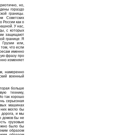
риотично, но,
едены гораздо
ской границы.
м Советских
 России как о
рашной. У нас,
ды, с которых
 там защищают
ой границе. Я
 Грузии или,
том, что если
ересам именно
ную фразу про
янно изменяет
м, намеренно
ский военный
оторая больше
ую технику,
Но так хорошо
ень серьезная
евых машинах
 них могло бы
 дорога, и мы
о домов бы не
сть грузовые
можно было бы
неким образом
аким образом