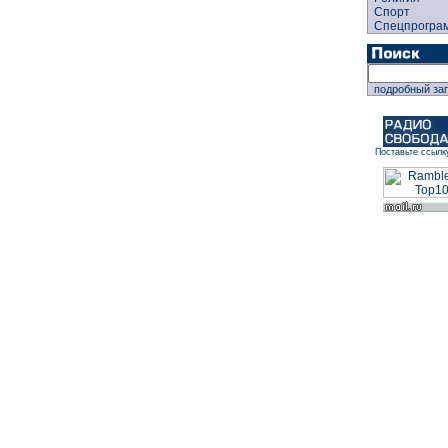
Спорт
Спецпрогра
подробный за
Поставьте ссылк