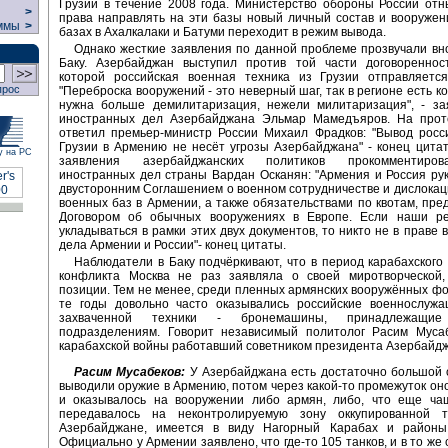
Грузии в течение 2008 года. Министерство обороны России от
>
права направлять на эти базы новый личный состав и вооружен
ммы
>
базах в Ахалкалаки и Батуми переходит в режим вывода.
Однако жесткие заявления по данной проблеме прозвучали вно
Баку. Азербайджан выступил против той части договоренност
которой российская военная техника из Грузии отправляетс
прос
"Переброска вооружений - это неверный шаг, так в регионе есть к
нужна больше демилитаризация, нежели милитаризация", - за
иностранных дел Азербайджана Эльмар Мамедъяров. На прот
ответил премьер-министр России Михаил Фрадков: "Вывод росс
Грузии в Армению не несёт угрозы Азербайджана" - конец цита
у на РС
заявления азербайджанских политиков прокомментиро
иностранных дел страны Вардан Осканян: "Армения и Россия ру
двусторонним Соглашением о военном сотрудничестве и дислокац
военных баз в Армении, а также обязательствами по квотам, пр
Договором об обычных вооружениях в Европе. Если наши р
укладываться в рамки этих двух документов, то никто не в праве 
дела Армении и России"- конец цитаты.
Наблюдатели в Баку подчёркивают, что в период карабахского
конфликта Москва не раз заявляла о своей миротворческой,
позиции. Тем не менее, среди пленных армянских вооружённых ф
те годы довольно часто оказывались российские военнослужа
захваченной техники - бронемашины, принадлежащие
подразделениям. Говорит независимый политолог Расим Мусаб
карабахской войны работавший советником президента Азербайд
Расим Мусабеков:
У Азербайджана есть достаточно большой о
выводили оружие в Армению, потом через какой-то промежуток он
и оказывалось на вооружении либо армян, либо, что еще чащ
передавалось на неконтролируемую зону оккупированной 
Азербайджане, имеется в виду Нагорный Карабах и районы 
Официально у Армении заявлено, что где-то 105 танков, и в то же