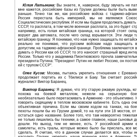
Юлия Латынина:
Вы знаете, я, наверное, буду звучать не пат
мне кажется, российские базы из Грузии должны были быть выв
раньше. Точно так же, как российские войска с таджико-афган
Россия перестала быть империей, мы не являемся Союзо
Социалистических республик. И если мы будем продолжать думать о
СССР, то расплата, в том числе военная расплата, за это будет ст
например, есть голая китайская граница, на которой стоят скла
воруют два автомата, после чего склад взрывается. Эти люди
китайскую границу. Я понимаю, что нам нужно защищать по китайск
реально не понимаю, что русским войскам надо защищать в
допустим, на таджико-афганской границе. Проблема заключается в 
думать о России как об СССР, то это наносит страшный вред инт
России. Только что у академика Пионтковского прочла замечатель
президента Путина: "Президент Путин не любит Россию, он посто
ей с трупом СССР".
Олег Кусов:
Москва, пытаясь укрепить отношения с Еревано
продолжает портить их с Тбилиси и Баку. Так считает россий
журналист Виктор Баранец.
Виктор Баранец:
Я думаю, что эту старую ржавую рухлядь, к
похожа на боевой металлом, нежели на серьезную боев
необязательно было перетаскивать в Армению - это объективно. 
говорить сидящему в теплом московском кабинете. Есть одна оч
объективная причина. Если мы своим ходом на танках, на бо
пехоты пошли бы из Грузии домой, то на пути эти 18 мостов, от
остаться одно название. Более того, что там невероятно тяжелая
не только лишились бы техники, а самое главное, наши сыновья д
дошли. Но выход, тем не менее, есть. У российской армии е
самолеты, есть тралы, которые можно было бы прислать, все 
сделать. Я считаю, что в данном случае делается все, чтобы 
насолить Грузии, укрепить наше военное ядро в Армении. Т