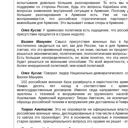
испытываем довольно большие разочарования. То есть мы 
поддержки со стороны России, будь это вопросы Карабаха или,
вопросах изменения внутренней ситуации в Армении. Поэтому 
большие разочарования в Армении есть. Уже не так
воспринимается, что российское стратегическое партнерс
важнейшим для Армении. Это вызывает новые споры в Армении.
Олег Кусов:
У армянских политиков есть ощущение, что росси
присутствие продлится в стране недолго.
Вазген Манукян:
Смысл присутствия военных баз в Ар
постепенно сводиться на нет, как для России, так и для Армени
считаю, что это временный период, я не знаю, сколько он продлит
решаться экономические, политические, геополитические вопросы э
Есть большая неопределенность, но всем понятно, что эта нео
будет решаться не военными способами. По всей вероятности, 
более инерционной политикой, чем новой политикой.
Олег Кусов:
Говорил лидер Национально-демократического с
Вазген Манукян.
102 российская военная база развёрнута в окрестностях армя
Гюмри десять лет назад в соответствии с армяно-
межгосударственным договором. Именно сюда направляют пер
эшелоны с техникой и вооружением из грузинского населё
Ахалкалаки. Армянский журналист Тигран Аветисян, не исключае
образцы российской техники и вооружения уже доставлены в Гюмри
Тигран Аветисян:
Это не опровергли ни официальные власти
российские военные чины, дислоцированные в том числе в Армении
то завтра это произойдет. Это в основном, насколько я понима
старое оружие, принципиального вопроса это оружие не решит - эт