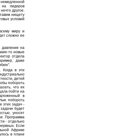
в немедленной
 на лидеров
нечто другое.
ставим нищету
говых условий
всему миру и
дет сложно ее
ь давление на
акие-то новые
ректор отдела
пример, даже
ибюн".
. Когда в эти
ндустриально
стности, детей
чтобы побороть
азать, что их
щала пойти на
едложенный в
лью побороть
 этих задач -
 задачи будет
остью, уносят
ше. Программа
ти - отдельно
нервных. Если
альной Африке
алось в плане