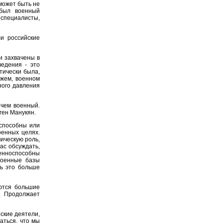
может быть не
 был военный
 специалисты,
и российские
и захвачены в
едения - это
тически была,
ажем, военном
ного давления
 чем военный.
ген Манукян.
еспособны или
оенных целях.
ическую роль,
ас обсуждать,
оенноспособны
военные базы
ть это больше
ются большие
. Продолжает
ские деятели,
аться, что мы