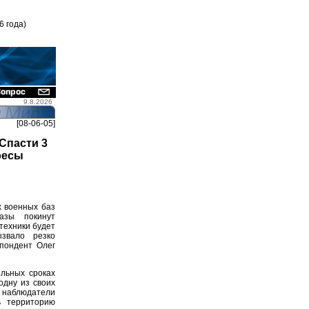
6 года)
9.8.2026
[08-06-05]
Спасти 3
ресы
х военных баз
базы покинут
техники будет
звало резко
пондент Олег
льных сроках
одну из своих
 наблюдатели
ь территорию