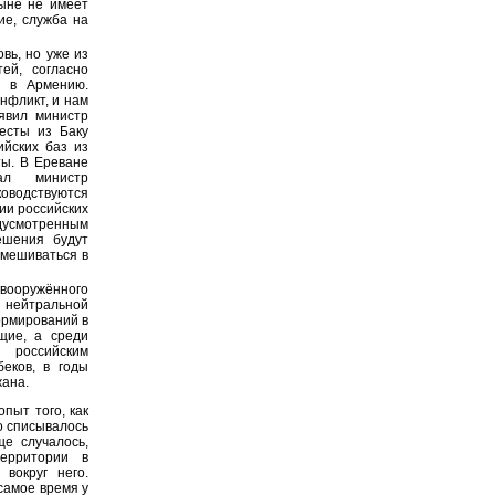
ныне не имеет
ие, служба на
вь, но уже из
ей, согласно
я в Армению.
онфликт, и нам
явил министр
есты из Баку
ийских баз из
ты. В Ереване
вал министр
ководствуются
ии российских
едусмотренным
ешения будут
вмешиваться в
 вооружённого
 нейтральной
ормирований в
щие, а среди
 российским
еков, в годы
жана.
пыт того, как
о списывалось
е случалось,
территории в
вокруг него.
 самое время у