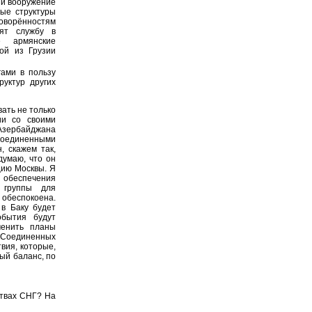
 и вооружение
вые структуры
говорённостям
ят службу в
е армянские
ой из Грузии
ами в пользу
уктур других
вать не только
ии со своими
зербайджана
Соединенными
, скажем так,
думаю, что он
цию Москвы. Я
я обеспечения
е группы для
а обеспокоена.
 в Баку будет
обытия будут
менить планы
и Соединенных
вия, которые,
ный баланс, по
ствах СНГ? На