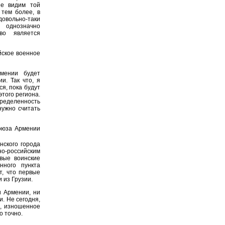
не видим той
 тем более, в
довольно-таки
 однозначно
тво является
йское военное
мении будет
и. Так что, я
ся, пока будут
того региона.
пределенность
нужно считать
оюза Армении
нского города
российским
вые воинские
нного пункта
т, что первые
 из Грузии.
 Армении, ни
. Не сегодня,
ю, изношенное
о точно.