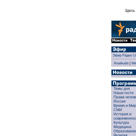
Здесь 
Эфир Радио С
|
RealAudio
Wi
Темы дня
Наши гости
Права чело
Россия
Время и Ми
СМИ
История и
современно
Культура
Медицина
Образован
Религия