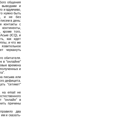
юбого общения
с выводами и
о и вдумчиво,
что нужно быть
о, и не без
писем в день:
е контакты с
 континенты,
 кроме того,
ське (ICQ), и
ть, как идет
ппы, и что же
е язвительное
ет черкануть
го обитателя.
к в "онлайне"
тевые времена
 полученных и
а".
на письма или
ого дефицита.
ть "сетикет"
а на email не
естественного
т "онлайн" в
нить причины
правило два
им и сказать-