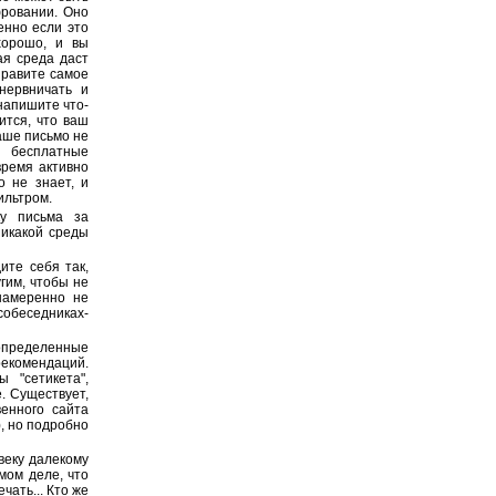
фровании. Оно
енно если это
хорошо, и вы
ая среда даст
правите самое
нервничать и
 напишите что-
ится, что ваш
аше письмо не
е бесплатные
время активно
о не знает, и
ильтром.
ку письма за
никакой среды
ите себя так,
гим, чтобы не
намеренно не
обеседниках-
 определенные
рекомендаций.
 "сетикета",
. Существует,
венного сайта
, но подробно
веку далекому
мом деле, что
чать... Кто же