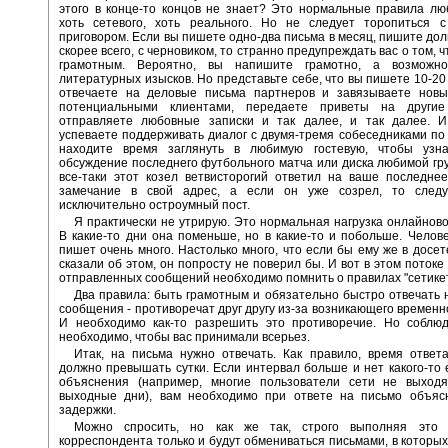
этого в конце-то концов не знает? Это нормальные правила л
хоть сетевого, хоть реального. Но не следует торопиться 
приговором. Если вы пишете одно-два письма в месяц, пишите долг
скорее всего, с черновиком, то странно предупреждать вас о том, 
грамотным. Вероятно, вы напишите грамотно, а возможн
литературных изысков. Но представьте себе, что вы пишете 10-20 
отвечаете на деловые письма партнеров и завязываете новы
потенциальными клиентами, передаете приветы на другие
отправляете любовные записки и так далее, и так далее. И,
успеваете поддерживать диалог с двумя-тремя собеседниками по А
находите время заглянуть в любимую гостевую, чтобы узна
обсуждение последнего футбольного матча или диска любимой гру
все-таки этот козел ветвисторогий ответил на ваше последне
замечание в свой адрес, а если он уже созрел, то следу
исключительно остроумный пост.
Я практически не утрирую. Это нормальная нагрузка онлайново
В какие-то дни она поменьше, но в какие-то и побольше. Челове
пишет очень много. Настолько много, что если бы ему же в досе
сказали об этом, он попросту не поверил бы. И вот в этом потоке
отправленных сообщений необходимо помнить о правилах "сетикет
Два правила: быть грамотным и обязательно быстро отвечать 
сообщения - противоречат друг другу из-за возникающего временн
И необходимо как-то разрешить это противоречие. Но соблюда
необходимо, чтобы вас принимали всерьез.
Итак, на письма нужно отвечать. Как правило, время ответ
должно превышать сутки. Если интервал больше и нет какого-то 
объяснения (например, многие пользователи сети не выходя
выходные дни), вам необходимо при ответе на письмо объяс
задержки.
Можно спросить, но как же так, строго выполняя это 
корреспондента только и будут обмениваться письмами, в которых 