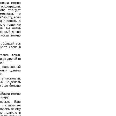
тности можно
 орфографии.
лова требуют
мотность - то
" во рту, если
дно понять, а
 по отношению
сли вы очень
который давно
тности можно
 обращайтесь
ие-то слова в
вьте точки.
 от другой (в
а).
, написанный
анный одними
К.
в частности,
ый, но делать
ю еще больше
Смайлики можно
 меру.
письме. Ваш
о и с вами он
облегчите ему
но правило в