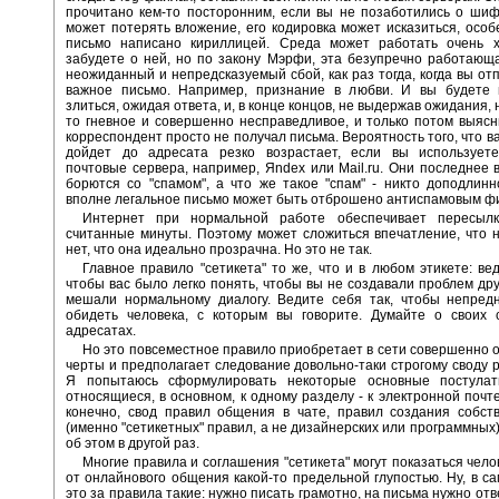
прочитано кем-то посторонним, если вы не позаботились о ши
может потерять вложение, его кодировка может исказиться, особ
письмо написано кириллицей. Среда может работать очень 
забудете о ней, но по закону Мэрфи, эта безупречно работающ
неожиданный и непредсказуемый сбой, как раз тогда, когда вы от
важное письмо. Например, признание в любви. И вы будете 
злиться, ожидая ответа, и, в конце концов, не выдержав ожидания,
то гневное и совершенно несправедливое, и только потом выясн
корреспондент просто не получал письма. Вероятность того, что в
дойдет до адресата резко возрастает, если вы использует
почтовые сервера, например, Яndex или Mail.ru. Они последнее 
борются со "спамом", а что же такое "спам" - никто доподлинн
вполне легальное письмо может быть отброшено антиспамовым ф
Интернет при нормальной работе обеспечивает пересыл
считанные минуты. Поэтому может сложиться впечатление, что 
нет, что она идеально прозрачна. Но это не так.
Главное правило "сетикета" то же, что и в любом этикете: вед
чтобы вас было легко понять, чтобы вы не создавали проблем дру
мешали нормальному диалогу. Ведите себя так, чтобы непред
обидеть человека, с которым вы говорите. Думайте о своих с
адресатах.
Но это повсеместное правило приобретает в сети совершенно
черты и предполагает следование довольно-таки строгому своду 
Я попытаюсь сформулировать некоторые основные постулаты
относящиеся, в основном, к одному разделу - к электронной почте
конечно, свод правил общения в чате, правил создания собст
(именно "сетикетных" правил, а не дизайнерских или программных)
об этом в другой раз.
Многие правила и соглашения "сетикета" могут показаться чело
от онлайнового общения какой-то предельной глупостью. Ну, в са
это за правила такие: нужно писать грамотно, на письма нужно отве