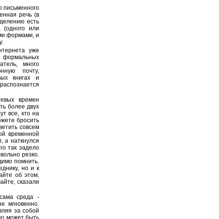
о письменного
енная речь (в
еделению есть
а (одного или
ыми формами, и
у.
нтернета уже
х формальных
атель, много
нную почту,
вых книгах и
распознается
тевых времен
ать более двух
т все, кто на
ожете бросить
ветить совсем
ой временной
, а наткнулся
го так задело
вольно резко.
димо помнить.
днику, но и к
айте об этом,
айте, сказали
сама среда -
не мгновенно.
вляя за собой
но может быть