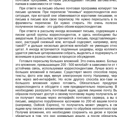
почтовой программе, которое раскладывает письма автоматиче
папкам в зависимости от темы.
При ответе на письмо обычно почтовая программа копирует тек
письмо целиком. При переписке "ленивых" корреспондентов ино
ситуация, при которой они обмениваются короткими письмами, но
письма в письмо всю свою переписку. Не нужно пересылать в 
фрагменты переписки. Ее нужно стирать. Но очень полезн
полученное письмо - это удобно обоим корреспондентам.
При ответе в рассылку иногда возникают письма, содержащие 
писем целой группы корреспондентов, и здесь необходимо бы
аккуратным. В рассылках встречаются и письма, представляющие
хаос, растущий снежный ком, который содержит, например, вопр
такой?" и дальше несколько десятков килобайт не умеющих отн
цитат. А иногда встречаются подлинные шедевры, когда коллект
удается умелым цитированием собрать, выделить и подчеркнуть г
возникшие в разных письмах в процессе обсуждения.
Готовьте пересылку больших вложений. Это очень важно. Больш
это вложение, превышающее 200 - 500 килобайт в зависимости от т
устойчива связь, используемая корреспондентами. Лучше всего 
больших вложений в письмах. Существует много способов пере
тексты, фото или звук, минуя электронную почту. Например, чере
или через веб-интерфейс. Но если другого способа все-таки н
большого вложения нужно готовить. Обязательно предупр
корреспондента и обсудите с ним предварительно пересылку. 
необходимо разгрузить почтовый ящик, удалив лишнюю почту. В
образом получает доступ к своему почтовому ящику получатель в
он получает письма через интерфейс почтового сервера, а вы 
письмо, аккуратно порубленное кусочками по 200 кб вашим почт
(например, Outlook Express), то получатель может увидеть в с
ящике кучу писем с вложениями каких-то обрубков непонятного пр
Получив вложение, его необходимо сохранить на диске и просм
убедиться в том, что оно нормально дошло, а после обязател