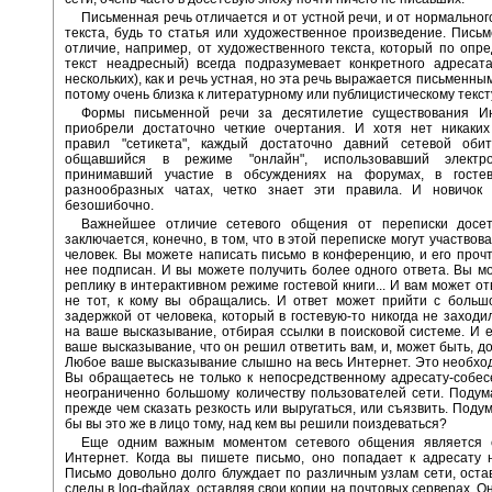
Письменная речь отличается и от устной речи, и от нормальног
текста, будь то статья или художественное произведение. Письм
отличие, например, от художественного текста, который по опр
текст неадресный) всегда подразумевает конкретного адресат
нескольких), как и речь устная, но эта речь выражается письменн
потому очень близка к литературному или публицистическому текст
Формы письменной речи за десятилетие существования И
приобрели достаточно четкие очертания. И хотя нет никаки
правил "сетикета", каждый достаточно давний сетевой обит
общавшийся в режиме "онлайн", использовавший электро
принимавший участие в обсуждениях на форумах, в госте
разнообразных чатах, четко знает эти правила. И новичок 
безошибочно.
Важнейшее отличие сетевого общения от переписки досе
заключается, конечно, в том, что в этой переписке могут участвов
человек. Вы можете написать письмо в конференцию, и его прочту
нее подписан. И вы можете получить более одного ответа. Вы м
реплику в интерактивном режиме гостевой книги... И вам может от
не тот, к кому вы обращались. И ответ может прийти с больш
задержкой от человека, который в гостевую-то никогда не заходил
на ваше высказывание, отбирая ссылки в поисковой системе. И е
ваше высказывание, что он решил ответить вам, и, может быть, до
Любое ваше высказывание слышно на весь Интернет. Это необхо
Вы обращаетесь не только к непосредственному адресату-собесе
неограниченно большому количеству пользователей сети. Подум
прежде чем сказать резкость или выругаться, или съязвить. Подум
бы вы это же в лицо тому, над кем вы решили поиздеваться?
Еще одним важным моментом сетевого общения является 
Интернет. Когда вы пишете письмо, оно попадает к адресату 
Письмо довольно долго блуждает по различным узлам сети, оста
следы в log-файлах, оставляя свои копии на почтовых серверах. О