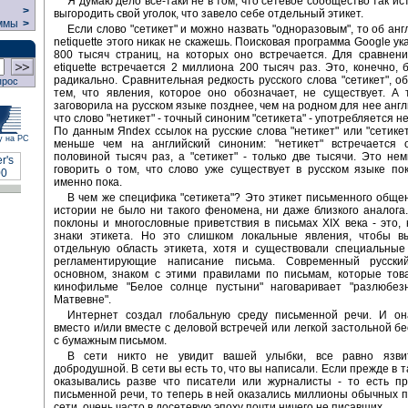
Я думаю дело все-таки не в том, что сетевое сообщество так и
>
выгородить свой уголок, что завело себе отдельный этикет.
ммы
>
Если слово "сетикет" и можно назвать "одноразовым", то об ан
netiquette этого никак не скажешь. Поисковая программа Google у
800 тысяч страниц, на которых оно встречается. Для сравнени
etiquette встречается 2 миллиона 200 тысяч раз. Это, конечно, 
радикально. Сравнительная редкость русского слова "сетикет", о
прос
тем, что явления, которое оно обозначает, не существует. А 
заговорила на русском языке позднее, чем на родном для нее англ
что слово "нетикет" - точный синоним "сетикета" - употребляется н
По данным Яndex ссылок на русские слова "нетикет" или "сетике
у на РС
меньше чем на английский синоним: "нетикет" встречается 
половиной тысяч раз, а "сетикет" - только две тысячи. Это нем
говорить о том, что слово уже существует в русском языке по
именно пока.
В чем же специфика "сетикета"? Это этикет письменного общен
истории не было ни такого феномена, ни даже близкого аналог
поклоны и многословные приветствия в письмах XIX века - это, 
знаки этикета. Но это слишком локальные явления, чтобы в
отдельную область этикета, хотя и существовали специальные
регламентирующие написание письма. Современный русски
основном, знаком с этими правилами по письмам, которые тов
кинофильме "Белое солнце пустыни" наговаривает "разлюбез
Матвевне".
Интернет создал глобальную среду письменной речи. И он
вместо и/или вместе с деловой встречей или легкой застольной бе
с бумажным письмом.
В сети никто не увидит вашей улыбки, все равно язви
добродушной. В сети вы есть то, что вы написали. Если прежде в 
оказывались разве что писатели или журналисты - то есть п
письменной речи, то теперь в ней оказались миллионы обычных 
сети, очень часто в досетевую эпоху почти ничего не писавших.