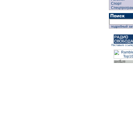
Спорт
Спецпрогра
подробный за
Поставьте ссылк