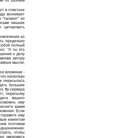
ски по разным
ст в ответное
гда возникает
 "таскают" из
письме лишние
о цитировать
извлечения из
ть предельно
 собой полный
ос: "А ты кто
ошения к делу
ивному автору
лавные мысли,
ое вложение -
ого насколько
не пересылать
дать большие
з ftp-сервера
ет, пересылку
едите вашего
Возможно, ему
ыясните каким
ложения. Если
отправите ему
овым клиентом
воем почтовом
едназначения.
отреть, чтобы
ьно уведомить