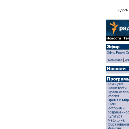
Здесь 
Эфир Радио С
|
RealAudio
Wi
Темы дня
Наши гости
Права чело
Россия
Время и Ми
СМИ
История и
современно
Культура
Медицина
Образован
Религия