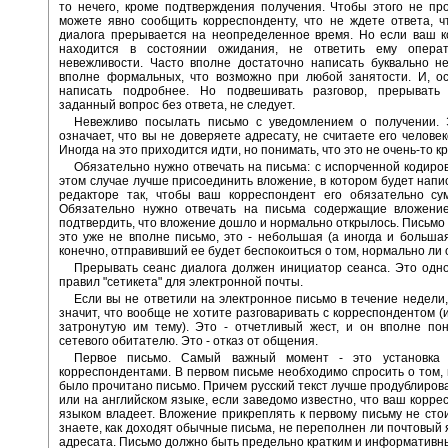
то нечего, кроме подтверждения получения. Чтобы этого не пр
можете явно сообщить корреспонденту, что не ждете ответа, ч
диалога прерывается на неопределенное время. Но если ваш к
находится в состоянии ожидания, не ответить ему опера
невежливости. Часто вполне достаточно написать буквально не
вполне формальных, что возможно при любой занятости. И, ос
написать подробнее. Но подвешивать разговор, прерывать 
заданный вопрос без ответа, не следует.
Невежливо посылать письмо с уведомлением о получении. 
означает, что вы не доверяете адресату, не считаете его человек
Иногда на это приходится идти, но понимать, что это не очень-то к
Обязательно нужно отвечать на письма: с испорченной кодиров
этом случае лучше присоединить вложение, в котором будет напис
редакторе так, чтобы ваш корреспондент его обязательно сум
Обязательно нужно отвечать на письма содержащие вложени
подтвердить, что вложение дошло и нормально открылось. Письмо 
это уже не вполне письмо, это - небольшая (а иногда и большая
конечно, отправивший ее будет беспокоиться о том, нормально ли
Прерывать сеанс диалога должен инициатор сеанса. Это одн
правил "сетикета" для электронной почты.
Если вы не ответили на электронное письмо в течение недели,
значит, что вообще не хотите разговаривать с корреспондентом (
затронутую им тему). Это - отчетливый жест, и он вполне по
сетевого обитателю. Это - отказ от общения.
Первое письмо. Самый важный момент - это установка 
корреспондентами. В первом письме необходимо спросить о том,
было прочитано письмо. Причем русский текст лучше продублиров
или на английском языке, если заведомо известно, что ваш корре
языком владеет. Вложение прикреплять к первому письму не сто
знаете, как доходят обычные письма, не переполнен ли почтовый 
адресата. Письмо должно быть предельно кратким и информативн