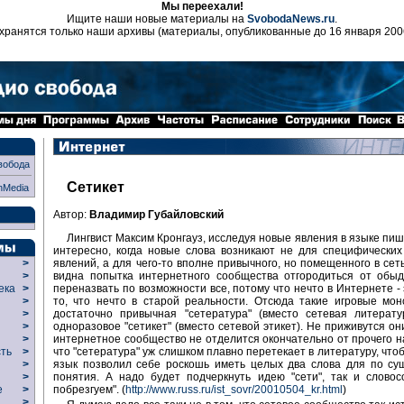
Мы переехали!
Ищите наши новые материалы на
SvobodaNews.ru
.
хранятся только наши архивы (материалы, опубликованные до 16 января 200
вобода
Сетикет
nMedia
Автор:
Владимир Губайловский
Лингвист Максим Кронгауз, исследуя новые явления в языке пиш
интересно, когда новые слова возникают не для специфически
явлений, а для чего-то вполне привычного, но помещенного в сеть
>
видна попытка интернетного сообщества отгородиться от обыд
>
переназвать по возможности все, потому что нечто в Интернете - 
века
>
то, что нечто в старой реальности. Отсюда такие игровые мон
>
достаточно привычная "сетература" (вместо сетевая литерату
р
>
одноразовое "сетикет" (вместо сетевой этикет). Не приживутся он
>
интернетное сообщество не отделится окончательно от прочего н
>
что "сетература" уж слишком плавно перетекает в литературу, чт
сть
>
язык позволил себе роскошь иметь целых два слова для по су
>
понятия. А надо будет подчеркнуть идею "сети", так и слово
>
побрезгуем". (
http://www.russ.ru/ist_sovr/20010504_kr.html
)
ие
>
>