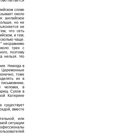
стово пытается
глийском слове
казывает около
я: английское
больше, но не
бъясняется не
тем, что сеть
ийском, и тем,
есколько чаще.
т" несравнимо
около трех с
ного, поэтому
ка нельзя. Но
ия. Никогда в
а. Церемонные
конечно, тоже
ыделять их в
 письмовники,
й человек, в
арищ Сухов в
ной Катерине
а существует
седой, вместе
тельной, или
такой ситуации
рофессионалы
пользователей