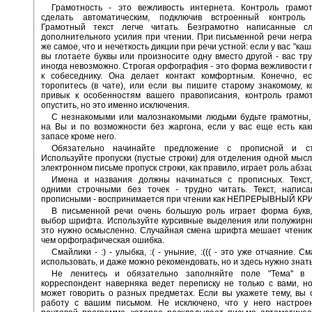
Грамотность - это вежливость интернета. Контроль грамо
сделать автоматическим, подключив встроенный контроль
Грамотный текст легче читать. Безграмотно написанные с
дополнительного усилия при чтении. При письменной речи негра
же самое, что и нечеткость дикции при речи устной: если у вас "каша
вы глотаете буквы или произносите одну вместо другой - вас тру
иногда невозможно. Строгая орфография - это форма вежливости
к собеседнику. Она делает контакт комфортным. Конечно, е
торопитесь (в чате), или если вы пишите старому знакомому, 
привык к особенностям вашего правописания, контроль грамо
опустить, но это именно исключения.
С незнакомыми или малознакомыми людьми будьте грамотны,
на Вы и по возможности без жаргона, если у вас еще есть как
запасе кроме него.
Обязательно начинайте предложение с прописной и ста
Используйте пропуски (пустые строки) для отделения одной мысли
электронном письме пропуск строки, как правило, играет роль абзац
Имена и названия должны начинаться с прописных. Текст
одними строчными без точек - трудно читать. Текст, напис
прописными - воспринимается при чтении как НЕПРЕРЫВНЫЙ КРИ
В письменной речи очень большую роль играет форма букв, 
выбор шрифта. Используйте курсивные выделения или полужирн
это нужно осмысленно. Случайная смена шрифта мешает чтени
чем орфографическая ошибка.
Смайлики - :) - улыбка, :( - уныние, :((( - это уже отчаяние. 
использовать, и даже можно рекомендовать, но и здесь нужно знать
Не ленитесь и обязательно заполняйте поле "Тема" в 
корреспондент наверняка ведет переписку не только с вами, н
может говорить о разных предметах. Если вы укажете тему, вы 
работу с вашим письмом. Не исключено, что у него настрое