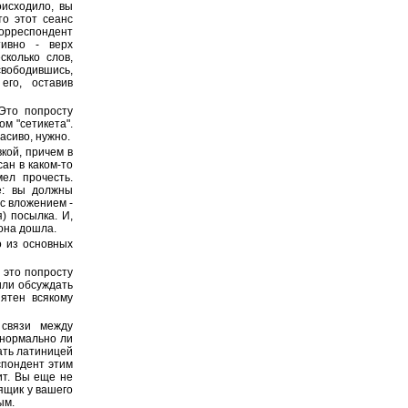
оисходило, вы
то этот сеанс
орреспондент
тивно - верх
сколько слов,
вободившись,
его, оставив
Это попросту
ом "сетикета".
расиво, нужно.
кой, причем в
ан в каком-то
ел прочесть.
е: вы должны
с вложением -
) посылка. И,
 она дошла.
о из основных
 это попросту
или обсуждать
нятен всякому
связи между
 нормально ли
ать латиницей
спондент этим
ит. Вы еще не
ящик у вашего
ым.