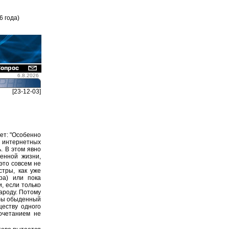
6 года)
6.8.2026
[23-12-03]
ет: "Особенно
х интернетных
. В этом явно
енной жизни,
это совсем не
стры, как уже
ра) или пока
и, если только
ароду. Потому
обы обыденный
ществу одного
сочетанием не