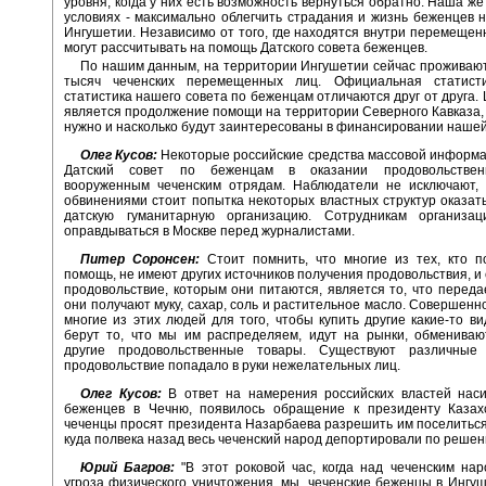
уровня, когда у них есть возможность вернуться обратно. Наша же
условиях - максимально облегчить страдания и жизнь беженцев 
Ингушетии. Независимо от того, где находятся внутри перемещен
могут рассчитывать на помощь Датского совета беженцев.
По нашим данным, на территории Ингушетии сейчас проживают
тысяч чеченских перемещенных лиц. Официальная статист
статистика нашего совета по беженцам отличаются друг от друга.
является продолжение помощи на территории Северного Кавказа, 
нужно и насколько будут заинтересованы в финансировании нашей
Олег Кусов:
Некоторые российские средства массовой информ
Датский совет по беженцам в оказании продовольстве
вооруженным чеченским отрядам. Наблюдатели не исключают, 
обвинениями стоит попытка некоторых властных структур оказат
датскую гуманитарную организацию. Сотрудникам организа
оправдываться в Москве перед журналистами.
Питер Соронсен:
Стоит помнить, что многие из тех, кто п
помощь, не имеют других источников получения продовольствия, и
продовольствие, которым они питаются, является то, что переда
они получают муку, сахар, соль и растительное масло. Совершенно
многие из этих людей для того, чтобы купить другие какие-то ви
берут то, что мы им распределяем, идут на рынки, обмениваю
другие продовольственные товары. Существуют различные
продовольствие попадало в руки нежелательных лиц.
Олег Кусов:
В ответ на намерения российских властей наси
беженцев в Чечню, появилось обращение к президенту Казах
чеченцы просят президента Назарбаева разрешить им поселиться 
куда полвека назад весь чеченский народ депортировали по реше
Юрий Багров:
"В этот роковой час, когда над чеченским на
угроза физического уничтожения, мы, чеченские беженцы в Ингу