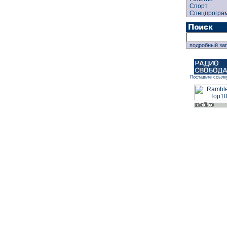
Спорт
Спецпрогра
подробный за
Поставьте ссылк