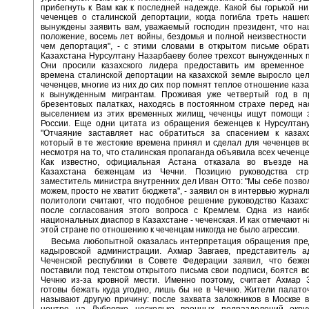
прибегнуть к Вам как к последней надежде. Какой бы горькой н
чеченцев о сталинской депортации, когда погибла треть наше
вынуждены заявить вам, уважаемый господин президент, что н
положение, восемь лет войны, бездомья и полной неизвестности
чем депортация", - с этими словами в открытом письме обрат
Казахстана Нурсултану Назарбаеву более трехсот вынужденных 
Они просили казахского лидера предоставить им временное
времена сталинской депортации на казахской земле выросло це
чеченцев, многие из них до сих пор помнят теплое отношение каза
к вынужденным мигрантам. Проживая уже четвертый год в п
брезентовых палатках, находясь в постоянном страхе перед н
выселением из этих временных жилищ, чеченцы ищут помощи 
России. Еще одни цитата из обращения беженцев к Нурсултану
"Отчаяние заставляет нас обратиться за спасением к казахс
который в те жестокие времена принял и сделал для чеченцев в
несмотря на то, что сталинская пропаганда объявила всех чеченце
Как известно, официальная Астана отказала во въезде н
Казахстана беженцам из Чечни. Позицию руководства стр
заместитель министра внутренних дел Иван Отто: "Мы себе позвол
можем, просто не хватит бюджета", - заявил он в интервью журнал
политологи считают, что подобное решение руководство Казах
после согласования этого вопроса с Кремлем. Одна из наиб
национальных диаспор в Казахстане - чеченская. И как отмечают н
этой стране по отношению к чеченцам никогда не было агрессии.
Весьма любопытной оказалась интерпретация обращения пре
кадыровской администрации. Ахмар Завгаев, представитель а
Чеченской республики в Совете Федерации заявил, что беже
поставили под текстом открытого письма свои подписи, боятся в
Чечню из-за кровной мести. Именно поэтому, считает Ахмар З
готовы бежать куда угодно, лишь бы не в Чечню. Жители палато
называют другую причину: после захвата заложников в Москве 
центре на Дубровке несколько военных подразделений окру