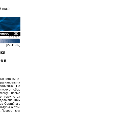
6 года)
8.8.2026
[27-11-02]
ики
в в
ывшего вице-
ура направила
политика. По
нского, сбор
всему, новые
ую тему отца
тдела внешних
ц Сергий, а в
ратуры о том,
. Поворот для