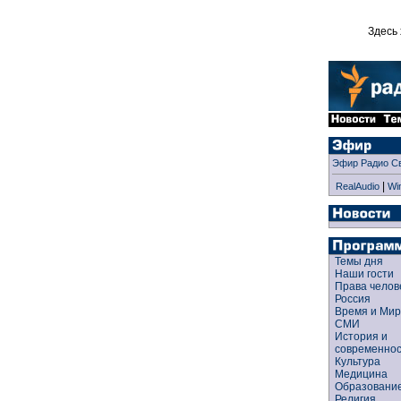
Здесь 
Эфир Радио С
|
RealAudio
Wi
Темы дня
Наши гости
Права чело
Россия
Время и Ми
СМИ
История и
современно
Культура
Медицина
Образован
Религия