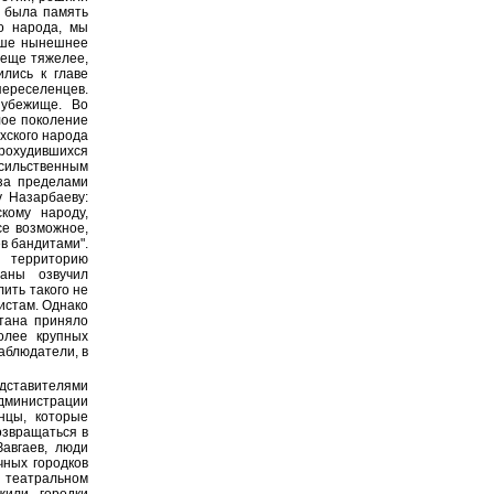
и была память
го народа, мы
аше нынешнее
 еще тяжелее,
ились к главе
переселенцев.
 убежище. Во
лое поколение
хского народа
рохудившихся
асильственным
за пределами
 Назарбаеву:
кому народу,
се возможное,
в бандитами".
а территорию
аны озвучил
ить такого не
истам. Однако
стана приняло
олее крупных
аблюдатели, в
дставителями
дминистрации
нцы, которые
озвращаться в
авгаев, люди
чных городков
в театральном
жили городки