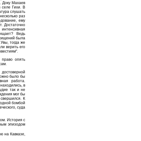
. Доку Махаев
 селе Гихи. В
атура слушать
 несколько раз
едование, ему
т. Достаточно
 интенсивная
хищает? Ведь
охищений была
Увы, тогда же
ли верить его
звестиям".
 право опять
сам.
в достоверной
можно было бы
вная работа.
находились, в
удие так и не
ждения мог бы
 свершился. К
 одной бомбой
ческого, суда
ом. История с
ьным эпизодом
 на Кавказе,