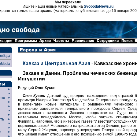
Мы переехали!
Ищите наши новые материалы на
SvobodaNews.ru
.
хранятся только наши архивы (материалы, опубликованные до 16 января 200
вобода
Кавказ и Центральная Азия
- Кавказские хрон
nMedia
Закаев в Дании. Проблемы чеченских беженце
Ингушетии
Ведущий
Олег Кусов
>
>
Олег Кусов:
Датский суд продлил нахождение под стражей б
века
>
премьера Ичкерии Закаева до 5-го декабря. Генеральная прокурат
>
в Копенгаген новые материалы с обвинениями чеченского 
р
>
признанию заместителя генерального прокурора Сергея Фреди
>
доказательств виновности Закаева продолжается. Судя по 
>
материалы понадобились Москве, чтобы закрыть скандальн
сть
>
Филиппа. Напомню, что в интервью газете "Известия" сотрудник О
>
церковных связей Московского патриархата отец Филипп, ранее оте
>
миру Сергей Жигулин, опроверг утверждения Генеральной проку
ие
>
что Закаев имеет отношение к его похищению зимой 1996-го года
>