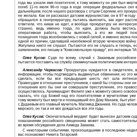
года мы узнали имя похитителя, к тому моменту он уже был мертв
погиб 11-го июля 96-го года в ходе операции федеральных сил в
дальнейшем, после нашего разговора с отцом Сергием, его прокур
не желала. Как он рассказал датским журналистам, он в 97-м году
обращался в генпрокуратуру, пытаясь выяснить, как идет рассл
ответили, что никак не идет, и вообще прокуратуру не интересуе
странно, ведь именно тогда, по идее, должна была вестись
оперативная работа, чтобы выяснить, а кто же людей по
похищения тогда возобновились с новой силой, и именно волна п
одной из причин, сделавшей неизбежной вторую чеченскую войну. 
Жигулина никто не слушал. Пытаются его не слушать и теперь, ес
заявлениям, его письму в "Комсомольскую правду", его интервью "И
Олег Кусов:
Судя по всему, случай с Закаевым российское
пытается поставить на службу сиюминутным политическим интере
Александр Черкасов:
Прокуратура нуждается в свидетелях, 
информации, чтобы подтвердить выдвинутые обвинения, но это 
сделать, если бы все предыдущие шесть лет шла интенси
Правосудие в отношении преступников, с какой бы стороны они ни 
отношении кого бы они ни совершали преступление, это правос
осуществилось. Архимандрит Филипп уже к моменту своего освобо
сказать, что суд Божий над его похитителями и мучителями уже
тому моменту был мертв и похищавший его Доку Махаев, был убит
с Дудаевым его главный мучитель Магомед Джаниев. Но суда челове
мирского, он так и не мог дождаться все эти годы.
Олег Кусов:
Окончательный вердикт будет вынесен датским суд
показаниями российского священника может стать самостоятел
во время обсуждения дела Ахмеда Закаева.
С некоторыми событиями, произошедшими в последнюю неделю
вас познакомит Никита Татарский.