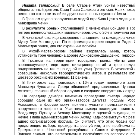
Никита Татарский:
В селе Старые Атаги убиты известный
общественный деятель Саид Паша Салихов и его сын. На их пох
несколько сотен жителей из других населенных пунктов Чечни.
В Грозном группа вооруженных людей ограбила Центр медицин
Минздрава Чечни.
В результате боевых столкновений с чеченскими бойцами в Гр
пятеро военнослужащих и милиционеров, около 20-ти получили ра
В чеченской столице совершено нападение на командира чеч
Муссу Гази Магомедова. По информации корреспондента Радио 
Магомедов ранен, два его охранника погибли.
В Ачхой-Мартановском районе взорвалась мина, котор
установить трое человек на дороге Асиновское-Давыденко. Террори
В Грозном на территории городского рынка убиты двое
военнослужащих, еще один милиционер погиб и трое получ
подорвавшись на мине на одной из улиц Грозного. В чеченской
совершены несколько террористических актов, в результате ко
шестеро российских военных, 11 ранены.
В Пятигорске суд приговорил к 16-ти годам тюремного зак
Магомеда Чупалаева. Среди обвинений, предъявленных Чупалае
мятеже, незаконный оборот оружия и создание вооруженных отряд
На середину декабря намечено проведение съезда народо
сообщил один из его организаторов депутат Госдумы Рос
Аслаханов, в форуме могут принять участие представители 
вооруженного конфликта. Участники съезда планируют принять
Владимиру Путину и Аслану Масхадову с оценкой ситуации, с
Чечне. Глава администрации Чечни Ахмад Кадыров выступил с резк
адрес организаторов форума. Он считает, что этих людей бо
предстоящие выборы президента республики, а не проблемы на
Представитель Чеченской республики в Совете Федерации 
Завгаев заявил, что референдум в республике по вопросу о п