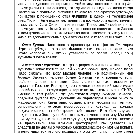
уже из следующего интервью, на мой взгляд, понятно, что отец Фи
прямо указывать на Закаева, потому что он не видел Закаева сред
Насколько я понимаю, ситуация такова: генпрокуратура утверждае
причастен к похищению отца Филиппа. В одной из телевизион
отец Филипп был подан как главный, а возможно, и единственный
этому делу. Сам Филипп в интервью "Известиям" сообщил, что
прямо указывать. На мой взгляд, это вовсе не означает, что Закае
к похищению Филиппа, это может означать, возможно, что у генпро
какие-то дополнительные доказательства, о которых мы пока не вн
Олег Кусов:
Член совета правозащитного Центра "Мемориа
Черкасов убежден, что отец Филипп знает, кто его похитил зимо
Этого человека они якобы установили во время беседы по 
журнале "Новое время".
Александр Черкасов:
Эта фотография была напечатана в одн
журнала "Новое время". На ней был изображен Доку Махаев, поле
Надо сказать, что Доку Махаев человек, не подчиненный неп
Ахмеду Закаеву, человек более близкий не к военным, если
госбезопасности чеченской. Организатор многих террористич
взрывов в Грозном. Его отряд провел много похищений как гражданс
российских военнослужащих, которые потом оказывались в СИЗО 
именно в том районе, где действовал отряд Ахмеда Закаева,
подрывы фугасов при движении на переговоры в июне 96-го го
Масхадова, они были явно осуществлены людьми из той част
сопротивления, которая переговоров не хотела, где делала
радикализацию, на обострение обстановки. В любом случае,
подчиненным Закаеву не был, это сильно меняло картину. Мы оба 
почему сотрудники силовых структур, допрашивавшие его после 
не предъявили ему альбома фотографий, как делается, н
следствии по делам о массовых беспорядках, где он мог бы попыта
многие лица тех, кто его похищал, кто затем пытал. Только в кон