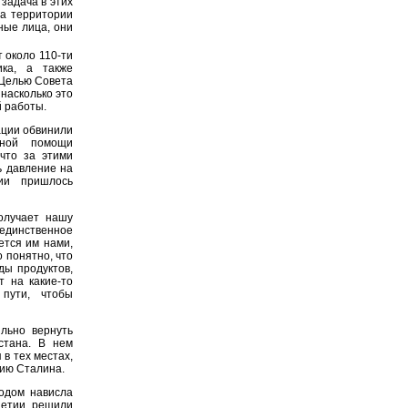
 задача в этих
на территории
ные лица, они
 около 110-ти
ика, а также
 Целью Совета
насколько это
 работы.
ации обвинили
нной помощи
что за этими
ь давление на
ции пришлось
олучает нашу
 единственное
ется им нами,
 понятно, что
ды продуктов,
т на какие-то
 пути, чтобы
льно вернуть
стана. В нем
в тех местах,
нию Сталина.
родом нависла
шетии, решили