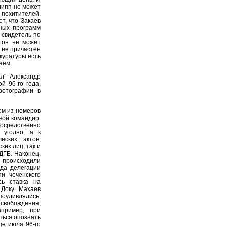
липп не может
и похитителей.
т, что Закаев
ных программ
 свидетель по
 он не может
в не причастен
куратуры есть
аем.
л" Александр
й 96-го года.
фотографии в
ом из номеров
вой командир.
осредственно
 угодно, а к
еских актов,
ких лиц, так и
ДГБ. Наконец,
 происходили
да делегации
и чеченского
сь ставка на
 Доку Махаев
поудивлялись,
освобождения,
апример, при
ться опознать
це июля 96-го