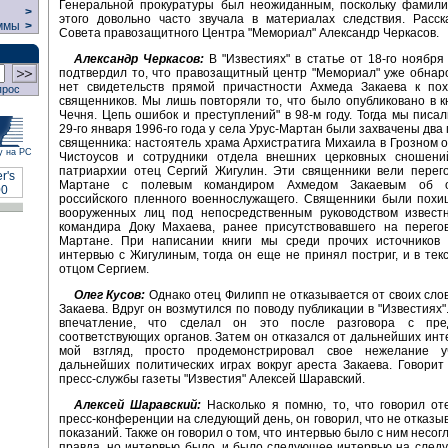
Генеральной прокуратуры был неожиданным, поскольку фамили
>
этого довольно часто звучала в материалах следствия. Расск
ммы
>
Совета правозащитного Центра "Мемориал" Александр Черкасов.
Александр Черкасов:
В "Известиях" в статье от 18-го ноябр
подтвердил то, что правозащитный центр "Мемориал" уже обнар
нет свидетельств прямой причастности Ахмеда Закаева к по
прос
священников. Мы лишь повторяли то, что было опубликовано в кн
Чечня. Цепь ошибок и преступлений" в 98-м году. Тогда мы писа
29-го января 1996-го года у села Урус-Мартан были захвачены два
священника: настоятель храма Архистратига Михаила в Грозном 
у на РС
Чистоусов и сотрудники отдела внешних церковных сношени
патриархии отец Сергий Жигулин. Эти священники вели перего
Мартане с полевым командиром Ахмедом Закаевым об о
российского пленного военнослужащего. Священники были похи
вооруженных лиц под непосредственным руководством известн
командира Доку Махаева, ранее присутствовавшего на перегов
Мартане. При написании книги мы среди прочих источников 
интервью с Жигулиным, тогда он еще не принял постриг, и в тек
отцом Сергием.
Олег Кусов:
Однако отец Филипп не отказывается от своих сло
Закаева. Вдруг он возмутился по поводу публикации в "Известиях"
впечатление, что сделал он это после разговора с пред
соответствующих органов. Затем он отказался от дальнейших инте
мой взгляд, просто продемонстрировал свое нежелание у
дальнейших политических играх вокруг ареста Закаева. Говорит
пресс-службы газеты "Известия" Алексей Шаравский.
Алексей Шаравский:
Насколько я помню, то, что говорил от
пресс-конференции на следующий день, он говорил, что не отказыв
показаний. Также он говорил о том, что интервью было с ним несог
правда, но интервью было, и было следующее интервью на след