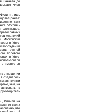
я Закаева до
азывает член
я Филипп лишь
одовал ранее:
хищению двух
иге "Россия -
ли следующее:
 православных
отец Анатолий
й Московский
воры в Урус-
свобождении
щены группой
ого полевого
орах в Урус-
использовали
сте именуется
в в отношении
. Создавалось
ставителями
рвью, чем, на
частвовать в
 руководитель
ец Филипп на
ался от своих
ласованно, что
ующий день. И