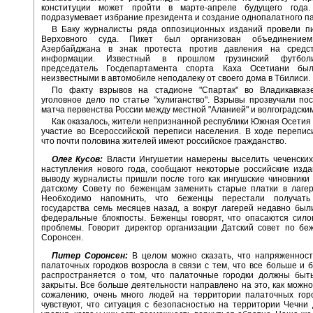
конституции может пройти в марте-апреле будущего года.
подразумевает избрание президента и создание однопалатного п
В Баку журналисты ряда оппозиционных изданий провели пи
Верховного суда. Пикет был организован объединением
Азербайджана в знак протеста против давления на средс
информации. Известный в прошлом грузинский футбол
председатель Госдепартамента спорта Каха Осетиани был
неизвестными в автомобиле неподалеку от своего дома в Тбилиси.
По факту взрывов на стадионе "Спартак" во Владикавказ
уголовное дело по статье "хулиганство". Взрывы прозвучали по
матча первенства России между местной "Аланией" и волгоградским
Как оказалось, жители непризнанной республики Южная Осетия
участие во Всероссийской переписи населения. В ходе перепис
что почти половина жителей имеют российское гражданство.
Олег Кусов:
Власти Ингушетии намерены выселить чеченских
наступления нового года, сообщают некоторые российские изда
выводу журналисты пришли после того как ингушские чиновники
датскому Совету по беженцам заменить старые платки в лагер
Необходимо напомнить, что беженцы перестали получат
государства семь месяцев назад, а вокруг лагерей недавно бы
федеральные блокпосты. Беженцы говорят, что опасаются сило
проблемы. Говорит директор организации Датский совет по бе
Соронсен.
Питер Соронсен:
В целом можно сказать, что напряженност
палаточных городков возросла в связи с тем, что все больше и 
распространяется о том, что палаточные городки должны быть
закрыты. Все больше деятельности направлено на это, как можно
сожалению, очень много людей на территории палаточных гор
чувствуют, что ситуация с безопасностью на территории Чечни 