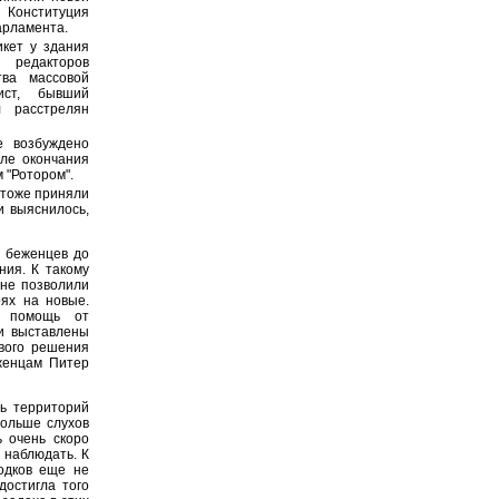
 Конституция
арламента.
кет у здания
 редакторов
тва массовой
ист, бывший
 расстрелян
е возбуждено
сле окончания
 "Ротором".
 тоже приняли
и выяснилось,
 беженцев до
ния. К такому
 не позволили
ях на новые.
ь помощь от
ли выставлены
вого решения
женцам Питер
ь территорий
больше слухов
 очень скоро
 наблюдать. К
одков еще не
достигла того