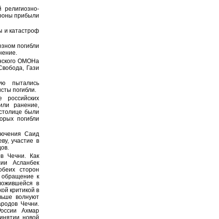
 религиозно-
ороны прибыли
ы и катастроф
озном погибли
нение.
енского ОМОНа
Свобода, Гази
ую пытались
сты погибли.
 российских
или ранение,
 столице были
торых погибли
лючения Саид
ву, участие в
ов.
в Чечни. Как
сии Асланбек
обеих сторон
 обращение к
ложившейся в
ой критикой в
льше волнуют
родов Чечни.
России Ахмар
ринятии новой