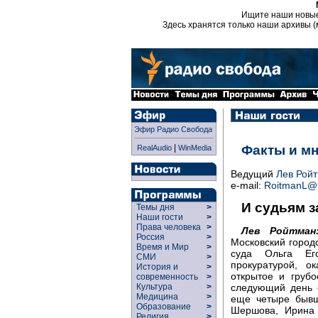
Ищите наши новы
Здесь хранятся только наши архивы (
Эфир Радио Свобода
|
Факты и м
RealAudio
WinMedia
Ведущий
Лев Рой
e-mail:
RoitmanL@r
И судьям за
Темы дня
>
Наши гости
>
Права человека
>
Лев Ройтман
Россия
>
Московский городс
Время и Мир
>
суда Ольга Ег
СМИ
>
прокуратурой, о
История и
>
открытое и груб
современность
>
Культура
>
следующий день 
Медицина
>
еще четыре бывш
Образование
>
Шершова, Ирина 
Религия
>