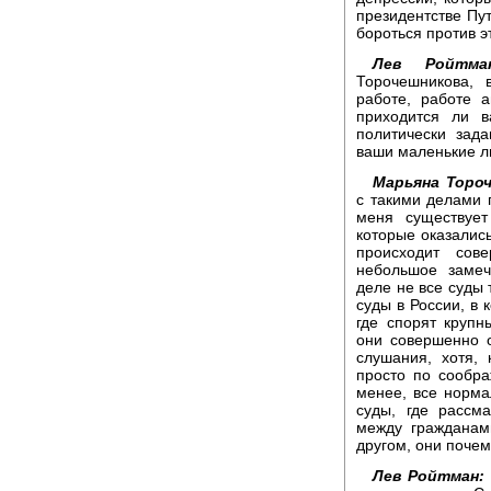
президентстве Пут
бороться против э
Лев Ройтма
Торочешникова, 
работе, работе 
приходится ли в
политически зад
ваши маленькие 
Марьяна Торо
с такими делами п
меня существует
которые оказалис
происходит сов
небольшое замеч
деле не все суды 
суды в России, в 
где спорят крупн
они совершенно о
слушания, хотя,
просто по сообр
менее, все норма
суды, где рассм
между гражданам
другом, они почем
Лев Ройтман: