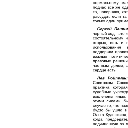
нормальному мал
подчас все же од
то, наверняка, хо
рассудит, если та
только один прим
Сергей Пашин
черный ход - это 
состоятельному 
вторых, есть и 
использования
поддержки право
важные политиче
правовые решени
частным делом, 
сердце есть.
Лев Ройтман:
Советском Союз
практика, котора
судебных учрежд
вовлечены иные,
этими силами бы
случае то, что на
будто бы ушло в
Ольга Кудешкина,
когда председат
подчиненную за я