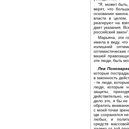
"Я, может быть
верят, что боль
основании закона.
власти в целом,
реагируют на взят
дает указания. Вс
российский закон"
Марьяна, эти г
имела в виду, что
излишний оптим
оптимистические г
вашей правозащит
эти люди, быть мо
Лев Пономарев
которые пострадал
в законность дейс
- те люди, которы
люди, которым н
защиты, прихо
действительно, н
дело это, я бы не
обратить внимание
с моей точки зрен
где сохранялся не
любых, и полити
средств массово
далеко от той пр