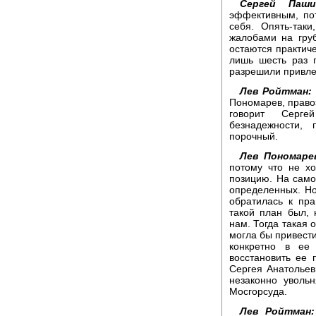
Сергей Паши
эффективным, по
себя. Опять-так
жалобами на гру
остаются практиче
лишь шесть раз 
разрешили привлеч
Лев Ройтман:
Пономарев, правоз
говорит Серге
безнадежности, 
порочный.
Лев Пономаре
потому что не х
позицию. На само
определенных. Н
обратилась к пр
такой план был, 
нам. Тогда такая
могла бы привести
конкретно в ее
восстановить ее 
Сергея Анатольев
незаконно уволь
Мосгорсуда.
Лев Ройтман: