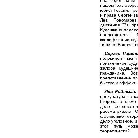
она ведет наши 
нашем разговоре
юрист России, про
и права Сергей П
Лев Пономарев,
движения "За пр
Кудешкина подала
председателя
квалификационну
тишина. Вопрос: к
Сергей Пашин
половиной тысяч
привлечение судь
жалоба Кудешкин
гражданина. Во
представление пр
быстро и эффекти
Лев Ройтман:
прокуратура, в 
Егорова, а также
деле следовате
рассматривала О
формально говоря
дело уголовное, и
этот путь мож
теоретически?