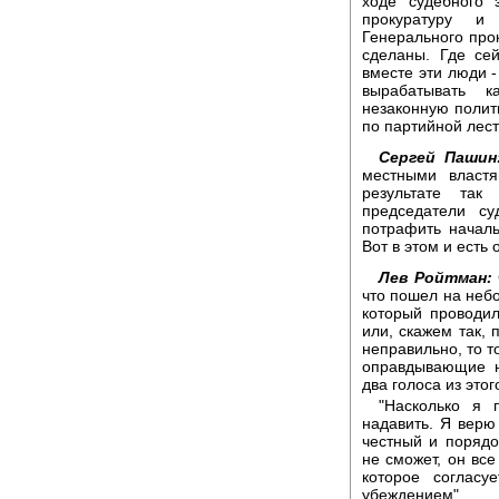
ходе судебного 
прокуратуру и
Генерального про
сделаны. Где се
вместе эти люди -
вырабатывать к
незаконную полити
по партийной лест
Сергей Пашин
местными властя
результате так
председатели с
потрафить началь
Вот в этом и есть
Лев Ройтман:
что пошел на небо
который проводил
или, скажем так, 
неправильно, то т
оправдывающие н
два голоса из этог
"Насколько я 
надавить. Я верю
честный и порядо
не сможет, он все
которое согласу
убеждением".