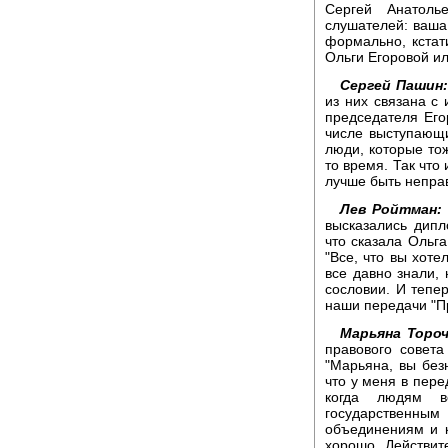
Сергей Анатоль
слушателей: ваша
формально, кстат
Ольги Егоровой и
Сергей Пашин:
из них связана с
председателя Его
числе выступающи
люди, которые тож
то время. Так что
лучше быть непра
Лев Ройтман:
высказались дипл
что сказала Ольг
"Все, что вы хотел
все давно знали, 
сословии. И тепе
наши передачи "Пр
Марьяна Торо
правового совет
"Марьяна, вы без
что у меня в пере
когда людям в
государственным
объединениям и к
хорошо. Действи