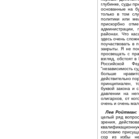
глубинке, суды п
основанные на б
только в том сл
политики или ме
прискорбно отме
администрации, 
районах. Что кас
здесь очень сложн
поучаствовать в п
закрыты. Я не по
просвещать с пра
взгляд, обстоят в
Российской Ф
"независимость су
больше нравит
действительно пор
принципиален, т
буквой закона и 
давлении на нег
олигархов, от ко
очень и очень мал
Лев Ройтман:
целый ряд вопрос
зрения, действов
квалификационную
сословию присуща 
сор из избы не