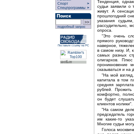
Тенденция, однак
Спорт
>
судьи заявили о 
Спецпрограммы
>
живут. А сенсаци
прошлогодний сне
указания судьям
рассудительно, мо
подробный запрос
опроса.
"Это очень сл
прямого руководс
наверное, тяжелее
Поставьте ссылку на РС
в самом низу. И, 
самых разных ст
олигархов. Плюс
проникновение м
сказываться и на 
"На мой взгляд
капитала в том п
средняя зарплата
рублей. Прожить
комфортно, полн
он будет слушать
клиентов нолики".
"На самом деле
председатель гор
им какие-то ука
Многие судьи могу
Голоса москвич