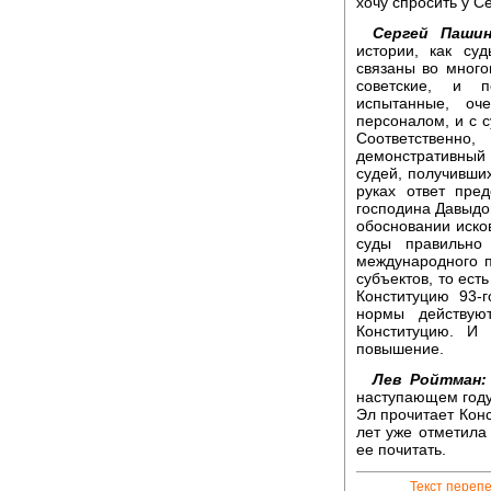
хочу спросить у С
Сергей Пашин
истории, как с
связаны во много
советские, и п
испытанные, о
персоналом, и с с
Соответственно
демонстративный
судей, получивши
руках ответ пре
господина Давыдов
обосновании иско
суды правильно
международного п
субъектов, то ест
Конституцию 93-г
нормы действую
Конституцию. И
повышение.
Лев Ройтман:
наступающем году
Эл прочитает Конс
лет уже отметила 
ее почитать.
Текст переп