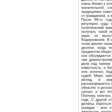
очень близко к эт
значительной с
традициями совет
от гражданина, а 
После 99-го год
регулярно суды с
политический зак
получать такой и
умри, но выпо
Ходорковским. В 
точки зрения наше
десятки, когда
предметом обществ
они обсуждаются 
там демонстрати
деле над такими
известность, и б
они, конечно, бу
судей. Мера пре
взгляд, в зак
рассматривается 
областях и регион
сигнал, и вот эт
Поэтому, конечно,
года. С другой с
должны бороться
граждан - всю э
депрессии, которы